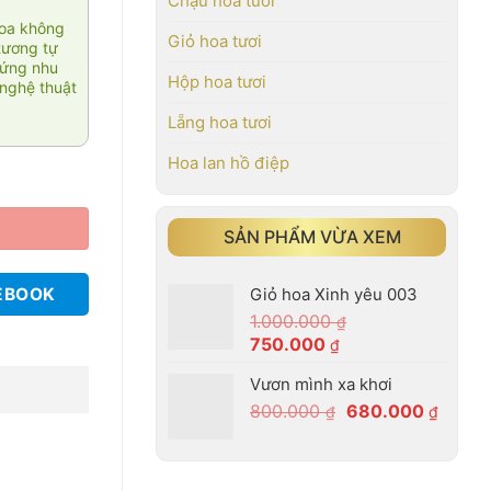
Chậu hoa tươi
hoa không
Giỏ hoa tươi
tương tự
 ứng nhu
Hộp hoa tươi
nghệ thuật
Lẵng hoa tươi
Hoa lan hồ điệp
SẢN PHẨM VỪA XEM
Giỏ hoa Xinh yêu 003
EBOOK
1.000.000
₫
Giá
Giá
750.000
₫
gốc
hiện
Vươn mình xa khơi
là:
tại
Giá
Giá
800.000
680.000
1.000.000 ₫.
là:
₫
₫
gốc
hiện
750.000 ₫.
là:
tại
800.000 ₫.
là: