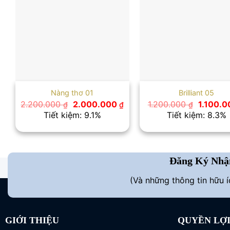
Nàng thơ 01
Brilliant 05
Giá
Giá
Giá
2.200.000
2.000.000
1.200.000
1.100.
₫
₫
₫
gốc
hiện
gốc
Tiết kiệm: 9.1%
Tiết kiệm: 8.3%
là:
tại
là:
2.200.000 ₫.
là:
1.200.00
2.000.000 ₫.
Đăng Ký Nhậ
(Và những thông tin hữu 
GIỚI THIỆU
QUYỀN LỢ