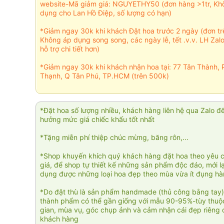
website-Mã giảm giá: NGUYETHY50 (đơn hàng >1tr, Kh
dụng cho Lan Hồ Điệp, số lượng có hạn)
*Giảm ngay 30k khi khách Đặt hoa trước 2 ngày (đơn t
Không áp dụng song song, các ngày lễ, tết .v.v. LH Zal
hỗ trợ chi tiết hơn)
*Giảm ngay 30k khi khách nhận hoa tại: 77 Tân Thành, 
Thạnh, Q Tân Phú, TP.HCM (trên 500k)
*Đặt hoa số lượng nhiều, khách hàng liên hệ qua Zalo đ
hưởng mức giá chiếc khấu tốt nhất
*Tặng miễn phí thiệp chúc mừng, băng rôn,...
*Shop khuyến khích quý khách hàng đặt hoa theo yêu 
giá, để shop tự thiết kế những sản phẩm độc đáo, mới l
dụng được những loại hoa đẹp theo mùa vừa ít đụng h
*Do đặt thù là sản phẩm handmade (thủ công bằng tay)
thành phẩm có thể gần giống với mẫu 90-95%-tùy thuộc
gian, mùa vụ, góc chụp ảnh và cảm nhận cái đẹp riêng 
khách hàng