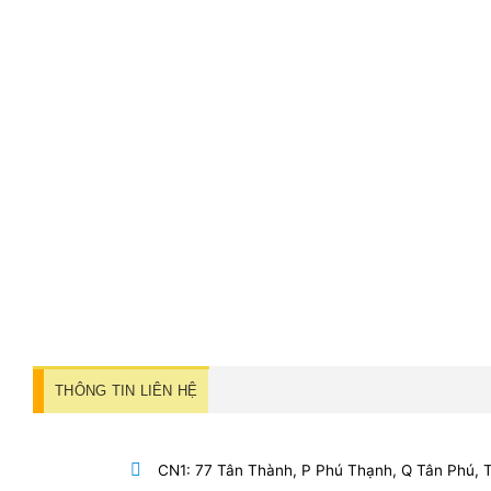
THÔNG TIN LIÊN HỆ
CN1: 77 Tân Thành, P Phú Thạnh, Q Tân Phú,