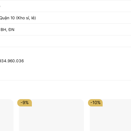
)
uận 10 (Kho sỉ, lẻ)
 BH, ĐN
0934.960.036
-9%
-10%