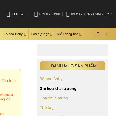
CONTACT
07:00 - 23:00
0934123036 - 0989578353
Bó hoa Baby
Hoa sự kiện
Kiểu dáng hoa
DANH MỤC SẢN PHẨM
Bó hoa Baby
m đơn trên
Giỏ hoa khai trương
website-
Hoa chúc mừng
ợng có
Thể loại
ên