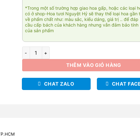
*Trong một số trường hợp giao hoa gấp, hoặc các loại 
có ở shop-Hoa tươi Nguyệt Hỷ sẽ thay thế loại hoa gần 
về phẩm chất như: màu sắc, kiểu dáng, giá trị .. để đáp
cầu cấp bách của khách hàng nhưng vẫn đảm bảo tính 
của sản phẩm
Giỏ hoa Cát tường 002 số lượng
THÊM VÀO GIỎ HÀNG
CHAT ZALO
CHAT FAC
 TP.HCM