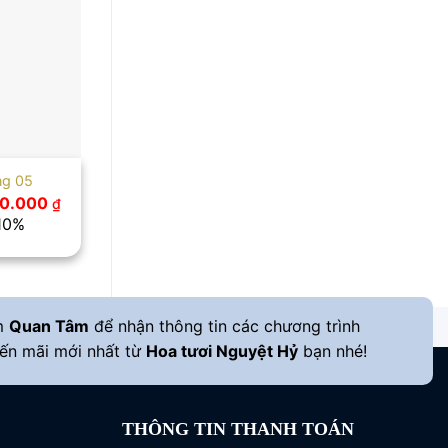
ng 05
á
Giá
0.000
₫
c
hiện
 10%
tại
00.000 ₫.
là:
900.000 ₫.
m
Quan Tâm
để nhận thông tin các chương trình
ến mãi mới nhất từ
Hoa tươi Nguyệt Hỷ
bạn nhé!
THÔNG TIN THANH TOÁN