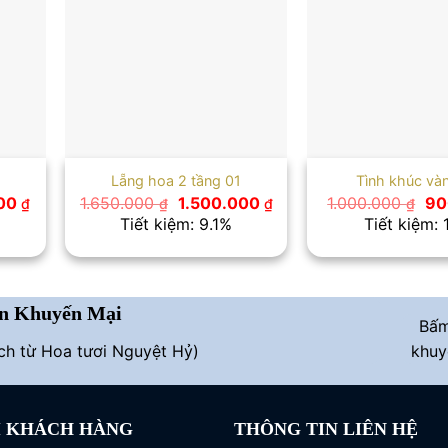
Lẵng hoa 2 tầng 01
Tình khúc và
Giá
Giá
Giá
Gi
000
1.650.000
1.500.000
1.000.000
90
₫
₫
₫
₫
hiện
gốc
hiện
gố
Tiết kiệm: 9.1%
Tiết kiệm:
tại
là:
tại
là:
0 ₫.
là:
1.650.000 ₫.
là:
1.0
1.100.000 ₫.
1.500.000 ₫.
n Khuyến Mại
Bấ
ích từ Hoa tươi Nguyệt Hỷ)
khuy
I KHÁCH HÀNG
THÔNG TIN LIÊN HỆ