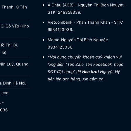
Á Châu (ACB) - Nguyễn Thị Bích Nguyệt -
a Thạnh, Q Tân
STK: 249358339.
Vietcombank - Phan Thanh Khan - STK:
 Q. Gò Vấp (Kho
9934123036.
Momo-Nguyễn Thị Bích Nguyệt:
ồ Thị Kỷ,
0934123036
 lẻ)
*Nội dung chuyển khoản quý khách vui
Văn Luỹ, Quang
lòng điền "Tên Zalo, tên Facebook, hoặc
SĐT đặt hàng" để
Hoa tươi
Nguyệt Hỷ
tiện lên đơn hàng. Xin cảm ơn
a Đình Hà Nội.
l.com
 -
.036