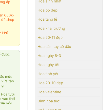
Hoa sinh nhật
ông áp
Hoa bó đẹp
rên 600k-
Hoa tang lễ
o để shop
Hoa khai trương
P Phú
Hoa 20-11 đẹp
Hoa cầm tay cô dâu
ể được
Hoa ngày 8-3
Hoa ngày tết
Hoa tình yêu
cầu mức
ạ vừa tận
Hoa 20-10 đẹp
àng
Hoa valentine
 Hoa tươi
 vào thời
Bình hoa tươi
của mỗi