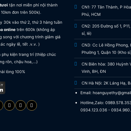
tươi
tận nơi miễn phí nội thành
CN1: 77 Tân Thành, P Hò
 10km đơn trên 500k).
Phú, HCM
y 30k vào thứ 2, thứ 3 hàng tuần
CN2: 205 Đường số 1, P11,
oa online
trên 600k (không áp
sỉ, lẻ)
 song với chương trình giảm giá
ác ngày lễ, tết .v.v. )
CN3: Cc Lê Hồng Phong, H
Phường 1, Quận 10 (Kho sỉ,
phụ kiện trang trí (thiệp chúc
g rôn, chậu hoa,...)
CN Biên hòa: 380 Huỳnh 
Vinh, BH, ĐN
hài lòng 100%
CN Hà Nội: 2K Láng Hạ, B
Email: hoanguyethy@gmai
Hotline,Zalo: 0989.578.353
0934.123.036 - 0934.960