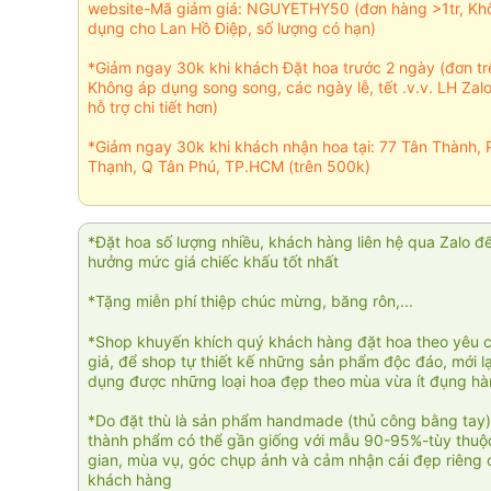
website-Mã giảm giá: NGUYETHY50 (đơn hàng >1tr, Kh
dụng cho Lan Hồ Điệp, số lượng có hạn)
*Giảm ngay 30k khi khách Đặt hoa trước 2 ngày (đơn t
Không áp dụng song song, các ngày lễ, tết .v.v. LH Zal
hỗ trợ chi tiết hơn)
*Giảm ngay 30k khi khách nhận hoa tại: 77 Tân Thành, 
Thạnh, Q Tân Phú, TP.HCM (trên 500k)
*Đặt hoa số lượng nhiều, khách hàng liên hệ qua Zalo đ
hưởng mức giá chiếc khấu tốt nhất
*Tặng miễn phí thiệp chúc mừng, băng rôn,...
*Shop khuyến khích quý khách hàng đặt hoa theo yêu 
giá, để shop tự thiết kế những sản phẩm độc đáo, mới l
dụng được những loại hoa đẹp theo mùa vừa ít đụng h
*Do đặt thù là sản phẩm handmade (thủ công bằng tay)
thành phẩm có thể gần giống với mẫu 90-95%-tùy thuộc
gian, mùa vụ, góc chụp ảnh và cảm nhận cái đẹp riêng 
khách hàng