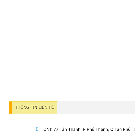
THÔNG TIN LIÊN HỆ
CN1: 77 Tân Thành, P Phú Thạnh, Q Tân Phú,