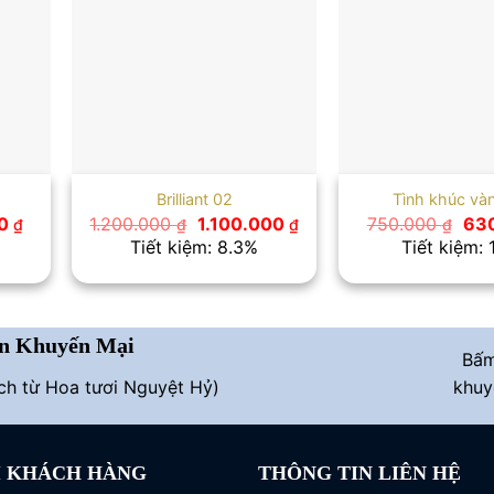
Brilliant 02
Tình khúc và
Giá
Giá
Giá
Giá
00
1.200.000
1.100.000
750.000
63
₫
₫
₫
₫
hiện
gốc
hiện
gốc
Tiết kiệm: 8.3%
Tiết kiệm:
tại
là:
tại
là:
 ₫.
là:
1.200.000 ₫.
là:
750
630.000 ₫.
1.100.000 ₫.
n Khuyến Mại
Bấ
ích từ Hoa tươi Nguyệt Hỷ)
khuy
I KHÁCH HÀNG
THÔNG TIN LIÊN HỆ