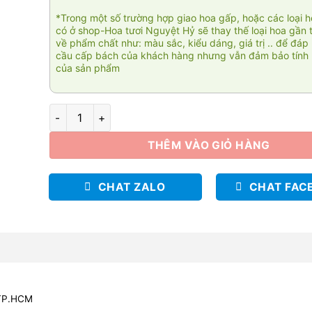
*Trong một số trường hợp giao hoa gấp, hoặc các loại 
có ở shop-Hoa tươi Nguyệt Hỷ sẽ thay thế loại hoa gần 
về phẩm chất như: màu sắc, kiểu dáng, giá trị .. để đáp
cầu cấp bách của khách hàng nhưng vẫn đảm bảo tính 
của sản phẩm
Giỏ hoa chúc mừng 009 số lượng
THÊM VÀO GIỎ HÀNG
CHAT ZALO
CHAT FAC
 TP.HCM