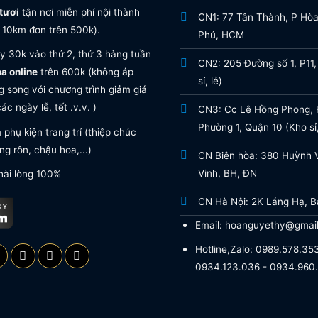
tươi
tận nơi miễn phí nội thành
CN1: 77 Tân Thành, P Hò
 10km đơn trên 500k).
Phú, HCM
y 30k vào thứ 2, thứ 3 hàng tuần
CN2: 205 Đường số 1, P11,
oa online
trên 600k (không áp
sỉ, lẻ)
 song với chương trình giảm giá
ác ngày lễ, tết .v.v. )
CN3: Cc Lê Hồng Phong, H
Phường 1, Quận 10 (Kho sỉ,
phụ kiện trang trí (thiệp chúc
g rôn, chậu hoa,...)
CN Biên hòa: 380 Huỳnh 
Vinh, BH, ĐN
hài lòng 100%
CN Hà Nội: 2K Láng Hạ, B
Email: hoanguyethy@gmai
Hotline,Zalo: 0989.578.353
0934.123.036 - 0934.960