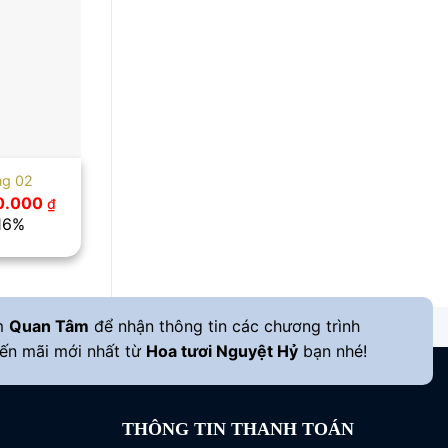
ng 02
Giá
0.000
₫
hiện
 16%
tại
.000 ₫.
là:
630.000 ₫.
m
Quan Tâm
để nhận thông tin các chương trình
ến mãi mới nhất từ
Hoa tươi Nguyệt Hỷ
bạn nhé!
THÔNG TIN THANH TOÁN