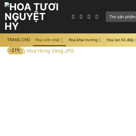
Skip
to
Tìm
content
kiếm:
TRANG CHỦ
Hoa sinh nhật
Hoa khai trương
Hoa lan hồ điệp
-21%