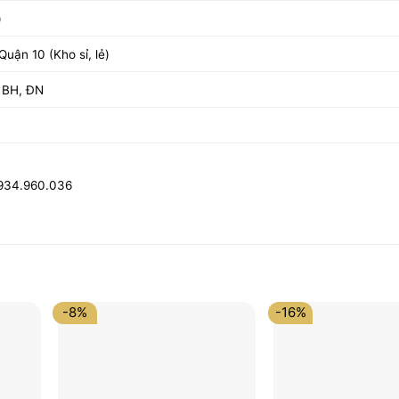
)
uận 10 (Kho sỉ, lẻ)
 BH, ĐN
0934.960.036
-8%
-16%