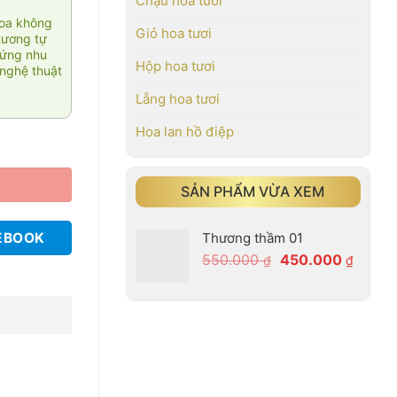
Chậu hoa tươi
hoa không
Giỏ hoa tươi
tương tự
 ứng nhu
Hộp hoa tươi
nghệ thuật
Lẵng hoa tươi
Hoa lan hồ điệp
SẢN PHẨM VỪA XEM
Thương thầm 01
EBOOK
Giá
Giá
550.000
450.000
₫
₫
gốc
hiện
là:
tại
550.000 ₫.
là:
450.00