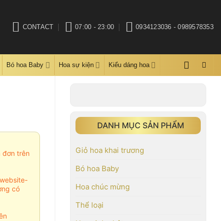
CONTACT
07:00 - 23:00
0934123036 - 0989578353
Bó hoa Baby
Hoa sự kiện
Kiểu dáng hoa
DANH MỤC SẢN PHẨM
Giỏ hoa khai trương
m đơn trên
Bó hoa Baby
website-
Hoa chúc mừng
ợng có
Thể loại
ên