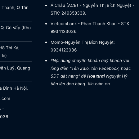
Á Châu (ACB) - Nguyễn Thị Bích Nguyệt -
a Thạnh, Q Tân
STK: 249358339.
Vietcombank - Phan Thanh Khan - STK:
 Q. Gò Vấp (Kho
9934123036.
Momo-Nguyễn Thị Bích Nguyệt:
ồ Thị Kỷ,
0934123036
 lẻ)
*Nội dung chuyển khoản quý khách vui
Văn Luỹ, Quang
lòng điền "Tên Zalo, tên Facebook, hoặc
SĐT đặt hàng" để
Hoa tươi
Nguyệt Hỷ
tiện lên đơn hàng. Xin cảm ơn
a Đình Hà Nội.
l.com
 -
.036