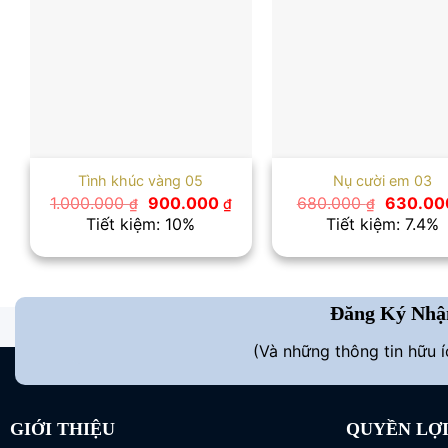
Tình khúc vàng 05
Nụ cười em 03
Giá
Giá
Giá
1.000.000
900.000
680.000
630.0
₫
₫
₫
gốc
hiện
gốc
Tiết kiệm: 10%
Tiết kiệm: 7.4%
là:
tại
là:
1.000.000 ₫.
là:
680.000
900.000 ₫.
Đăng Ký Nhậ
(Và những thông tin hữu 
GIỚI THIỆU
QUYỀN LỢ