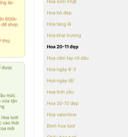
Hoa sinh nhật
ông áp
Hoa bó đẹp
rên 600k-
Hoa tang lễ
o để shop
Hoa khai trương
P Phú
Hoa 20-11 đẹp
Hoa cầm tay cô dâu
ể được
Hoa ngày 8-3
Hoa ngày tết
Hoa tình yêu
cầu mức
ạ vừa tận
Hoa 20-10 đẹp
àng
Hoa valentine
 Hoa tươi
 vào thời
Bình hoa tươi
của mỗi