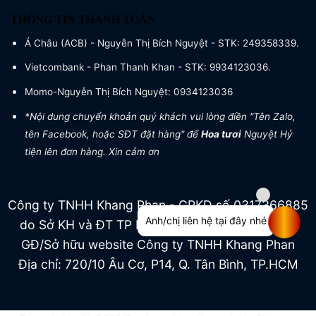
THÔNG TIN THANH TOÁN
Á Châu (ACB) - Nguyễn Thị Bích Nguyệt - STK: 249358339.
Vietcombank - Phan Thanh Khan - STK: 9934123036.
Momo-Nguyễn Thị Bích Nguyệt: 0934123036
*Nội dung chuyển khoản quý khách vui lòng điền "Tên Zalo,
tên Facebook, hoặc SĐT đặt hàng" để
Hoa tươi
Nguyệt Hỷ
tiện lên đơn hàng. Xin cảm ơn
Công ty TNHH Khang Phan - GPKD số 0317366885
Anh/chị liên hệ tại đây nhé
do Sở KH và ĐT TP HCM cấp ngày 04/07/2022
GĐ/Sở hữu website Công ty TNHH Khang Phan
Địa chỉ: 720/10 Âu Cơ, P14, Q. Tân Bình, TP.HCM