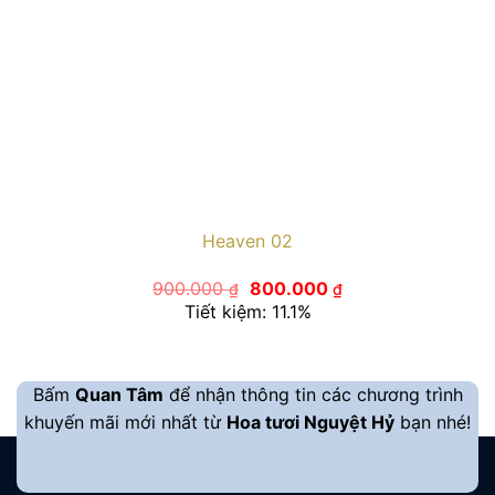
Heaven 02
Giá
Giá
900.000
800.000
₫
₫
gốc
hiện
Tiết kiệm: 11.1%
là:
tại
900.000 ₫.
là:
800.000 ₫.
Bấm
Quan Tâm
để nhận thông tin các chương trình
khuyến mãi mới nhất từ
Hoa tươi Nguyệt Hỷ
bạn nhé!