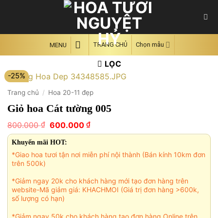
Skip
to
content
TRANG CHỦ
Chọn mẫu
MENU
LỌC
-25%
Trang chủ
/
Hoa 20-11 đẹp
Giỏ hoa Cát tường 005
Giá
Giá
₫
₫
800.000
600.000
gốc
hiện
là:
tại
Khuyến mãi HOT:
800.000 ₫.
là:
*Giao hoa tươi tận nơi miễn phí nội thành (Bán kính 10km đơn
600.000 ₫.
trên 500k)
*Giảm ngay 20k cho khách hàng mới tạo đơn hàng trên
website-Mã giảm giá: KHACHMOI (Giá trị đơn hàng >600k,
số lượng có hạn)
*Giảm ngay 50k cho khách hàng tạo đơn hàng Online trên