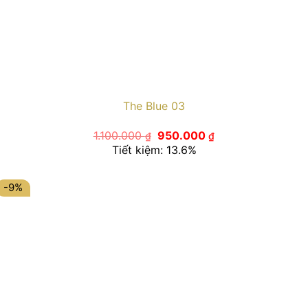
The Blue 03
Giá
Giá
1.100.000
950.000
₫
₫
gốc
hiện
Tiết kiệm: 13.6%
là:
tại
1.100.000 ₫.
là:
950.000 ₫.
-9%