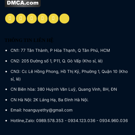
THÔNG TIN LIÊN HỆ
CN1: 77 Tân Thành, P Hòa Thạnh, Q Tân Phú, HCM
CN2: 205 Đường số 1, P11, Q. Gò Vấp (Kho sỉ, lẻ)
CN3: Cc Lê Hồng Phong, Hồ Thị Kỷ, Phường 1, Quận 10 (Kho
sỉ, lẻ)
CN Biên hòa: 380 Huỳnh Văn Luỹ, Quang Vinh, BH, ĐN
CN Hà Nội: 2K Láng Hạ, Ba Đình Hà Nội.
Email: hoanguyethy@gmail.com
Hotline,Zalo: 0989.578.353 - 0934.123.036 - 0934.960.036