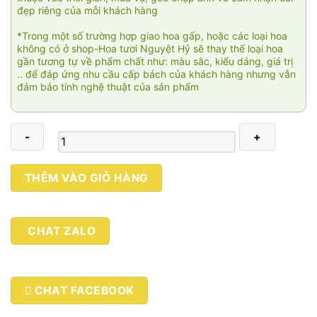
đẹp riêng của mỗi khách hàng
*Trong một số trường hợp giao hoa gấp, hoặc các loại hoa
không có ở shop-Hoa tươi Nguyệt Hỷ sẽ thay thế loại hoa
gần tương tự về phẩm chất như: màu sắc, kiểu dáng, giá trị
.. để đáp ứng nhu cầu cấp bách của khách hàng nhưng vẫn
đảm bảo tính nghệ thuật của sản phẩm
Giỏ
THÊM VÀO GIỎ HÀNG
hoa
Cát
tường
CHAT ZALO
005
số
lượng
CHAT FACEBOOK