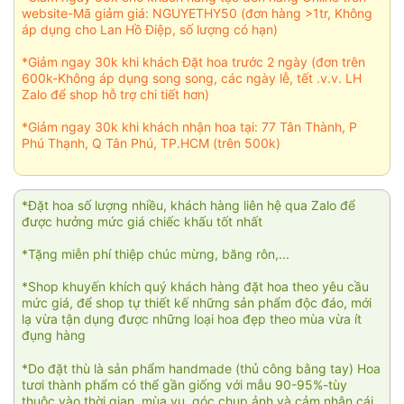
website-Mã giảm giá: NGUYETHY50 (đơn hàng >1tr, Không
áp dụng cho Lan Hồ Điệp, số lượng có hạn)
*Giảm ngay 30k khi khách Đặt hoa trước 2 ngày (đơn trên
600k-Không áp dụng song song, các ngày lễ, tết .v.v. LH
Zalo để shop hỗ trợ chi tiết hơn)
*Giảm ngay 30k khi khách nhận hoa tại: 77 Tân Thành, P
Phú Thạnh, Q Tân Phú, TP.HCM (trên 500k)
*Đặt hoa số lượng nhiều, khách hàng liên hệ qua Zalo để
được hưởng mức giá chiếc khấu tốt nhất
*Tặng miễn phí thiệp chúc mừng, băng rôn,...
*Shop khuyến khích quý khách hàng đặt hoa theo yêu cầu
mức giá, để shop tự thiết kế những sản phẩm độc đáo, mới
lạ vừa tận dụng được những loại hoa đẹp theo mùa vừa ít
đụng hàng
*Do đặt thù là sản phẩm handmade (thủ công bằng tay) Hoa
tươi thành phẩm có thể gần giống với mẫu 90-95%-tùy
thuộc vào thời gian, mùa vụ, góc chụp ảnh và cảm nhận cái