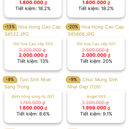
Giá
Giá
Giá
Giá
1.800.000
1.800.000
₫
₫
gốc
hiện
gốc
hiện
Tiết kiệm: 18.2%
Tiết kiệm: 18.2%
là:
tại
là:
tại
2.200.000 ₫.
là:
2.200.000 ₫.
là:
1.800.000 ₫.
1.800.00
-13%
-20%
Giỏ hoa Cao cấp 003
Giỏ hoa Cao cấp 001
2.300.000
2.500.000
₫
₫
Giá
Giá
Giá
Giá
2.000.000
2.000.000
₫
₫
gốc
hiện
gốc
hiện
Tiết kiệm: 13%
Tiết kiệm: 20%
là:
tại
là:
tại
2.300.000 ₫.
là:
2.500.000 ₫.
là:
2.000.000 ₫.
2.000.00
-9%
-9%
Bình hồng song hỷ 001
Angel 005
1.750.000
2.200.000
₫
₫
Giá
Giá
Giá
Giá
1.600.000
1.999.000
₫
₫
gốc
hiện
gốc
hiện
Tiết kiệm: 8.6%
Tiết kiệm: 9.1%
là:
tại
là:
tại
1.750.000 ₫.
là:
2.200.000 ₫.
là:
1.600.000 ₫.
1.999.00