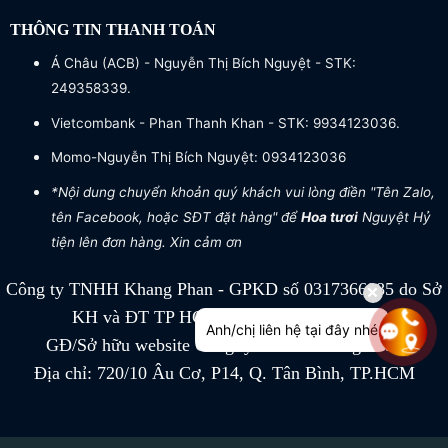
THÔNG TIN THANH TOÁN
Á Châu (ACB) - Nguyễn Thị Bích Nguyệt - STK:
249358339.
Vietcombank - Phan Thanh Khan - STK: 9934123036.
Momo-Nguyễn Thị Bích Nguyệt: 0934123036
*Nội dung chuyển khoản quý khách vui lòng điền "Tên Zalo,
tên Facebook, hoặc SĐT đặt hàng" để
Hoa tươi
Nguyệt Hỷ
tiện lên đơn hàng. Xin cảm ơn
Công ty TNHH Khang Phan - GPKD số 0317366885 do Sở
KH và ĐT TP HCM cấp ngày 04/07/2022
Anh/chị liên hệ tại đây nhé
GĐ/Sở hữu website Công ty TNHH Khang Phan
Địa chỉ: 720/10 Âu Cơ, P14, Q. Tân Bình, TP.HCM