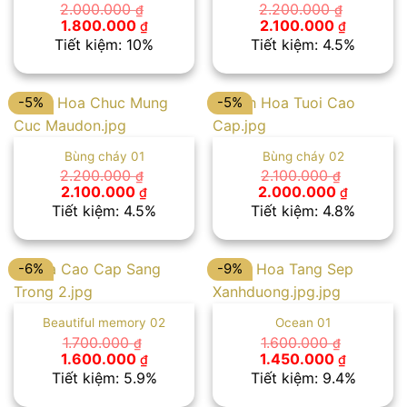
2.000.000
2.200.000
₫
₫
Giá
Giá
Giá
Giá
1.800.000
2.100.000
₫
₫
gốc
hiện
gốc
hiện
Tiết kiệm: 10%
Tiết kiệm: 4.5%
là:
tại
là:
tại
2.000.000 ₫.
là:
2.200.000 ₫.
là:
1.800.000 ₫.
2.100.00
-5%
-5%
Bùng cháy 01
Bùng cháy 02
2.200.000
2.100.000
₫
₫
Giá
Giá
Giá
Giá
2.100.000
2.000.000
₫
₫
gốc
hiện
gốc
hiện
Tiết kiệm: 4.5%
Tiết kiệm: 4.8%
là:
tại
là:
tại
2.200.000 ₫.
là:
2.100.000 ₫.
là:
2.100.000 ₫.
2.000.00
-6%
-9%
Beautiful memory 02
Ocean 01
1.700.000
1.600.000
₫
₫
Giá
Giá
Giá
Giá
1.600.000
1.450.000
₫
₫
gốc
hiện
gốc
hiện
Tiết kiệm: 5.9%
Tiết kiệm: 9.4%
là:
tại
là:
tại
1.700.000 ₫.
là:
1.600.000 ₫.
là: