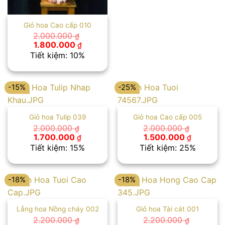
Giỏ hoa Cao cấp 010
2.000.000
₫
Giá
Giá
1.800.000
₫
gốc
hiện
Tiết kiệm: 10%
là:
tại
2.000.000 ₫.
là:
1.800.000 ₫.
-15%
-25%
Giỏ hoa Tulip 039
Giỏ hoa Cao cấp 005
2.000.000
2.000.000
₫
₫
Giá
Giá
Giá
Giá
1.700.000
1.500.000
₫
₫
gốc
hiện
gốc
hiện
Tiết kiệm: 15%
Tiết kiệm: 25%
là:
tại
là:
tại
2.000.000 ₫.
là:
2.000.000 ₫.
là:
1.700.000 ₫.
1.500.00
-18%
-18%
Lẵng hoa Nồng cháy 002
Giỏ hoa Tài cát 001
2.200.000
2.200.000
₫
₫