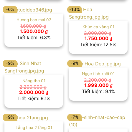
1.600.000 ₫.
1.450.00
-6%
-13%
Hương ban mai 02
1.600.000
₫
Khúc ca vàng 01
Giá
Giá
1.500.000
₫
2.000.000
₫
gốc
hiện
Tiết kiệm: 6.3%
Giá
Giá
1.750.000
₫
là:
tại
gốc
hiện
Tiết kiệm: 12.5%
1.600.000 ₫.
là:
là:
tại
1.500.000 ₫.
2.000.000 ₫.
là:
1.750.00
-9%
-9%
Ngọc tinh khôi 01
2.200.000
₫
Nàng thơ 01
Giá
Giá
1.999.000
₫
2.200.000
₫
gốc
hiện
Tiết kiệm: 9.1%
Giá
Giá
2.000.000
₫
là:
tại
gốc
hiện
Tiết kiệm: 9.1%
2.200.000 ₫.
là:
là:
tại
1.999.00
2.200.000 ₫.
là:
2.000.000 ₫.
-9%
-7%
Lẵng hoa 2 tầng 01