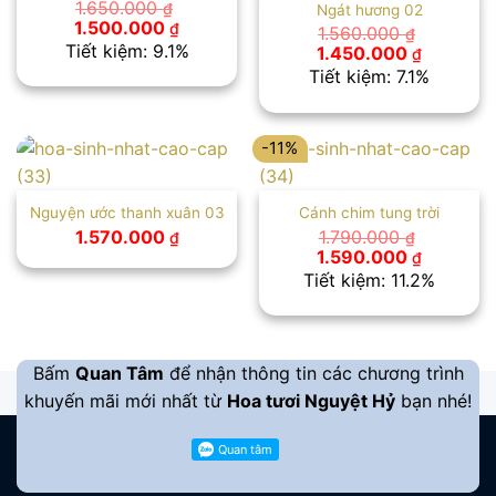
1.650.000
₫
Ngát hương 02
Giá
Giá
1.500.000
₫
1.560.000
₫
gốc
hiện
Tiết kiệm: 9.1%
Giá
Giá
1.450.000
₫
là:
tại
gốc
hiện
Tiết kiệm: 7.1%
1.650.000 ₫.
là:
là:
tại
1.500.000 ₫.
1.560.000 ₫.
là:
1.450.00
-11%
Nguyện ước thanh xuân 03
Cánh chim tung trời
1.570.000
1.790.000
₫
₫
Giá
Giá
1.590.000
₫
gốc
hiện
Tiết kiệm: 11.2%
là:
tại
1.790.000 ₫.
là:
1.590.00
Bấm
Quan Tâm
để nhận thông tin các chương trình
khuyến mãi mới nhất từ
Hoa tươi Nguyệt Hỷ
bạn nhé!