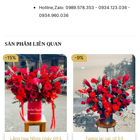
Hotline,Zalo: 0989.578.353 - 0934.123.036 -
0934.960.036
SẢN PHẨM LIÊN QUAN
-15%
-9%
Lẵng hoa Nồng cháy 003
Tương lai rực rỡ 03