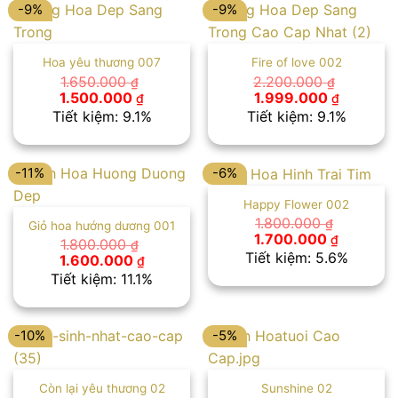
-9%
-9%
Hoa yêu thương 007
Fire of love 002
1.650.000
2.200.000
₫
₫
Giá
Giá
Giá
Giá
1.500.000
1.999.000
₫
₫
gốc
hiện
gốc
hiện
Tiết kiệm: 9.1%
Tiết kiệm: 9.1%
là:
tại
là:
tại
1.650.000 ₫.
là:
2.200.000 ₫.
là:
1.500.000 ₫.
1.999.00
-11%
-6%
Happy Flower 002
1.800.000
₫
Giỏ hoa hướng dương 001
Giá
Giá
1.700.000
₫
1.800.000
₫
gốc
hiện
Tiết kiệm: 5.6%
Giá
Giá
1.600.000
₫
là:
tại
gốc
hiện
Tiết kiệm: 11.1%
1.800.000 ₫.
là:
là:
tại
1.700.00
1.800.000 ₫.
là:
1.600.000 ₫.
-10%
-5%
Còn lại yêu thương 02
Sunshine 02