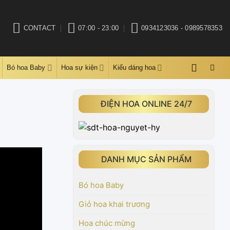
CONTACT
07:00 - 23:00
0934123036 - 0989578353
Bó hoa Baby
Hoa sự kiện
Kiểu dáng hoa
ĐIỆN HOA ONLINE 24/7
DANH MỤC SẢN PHẨM
Bó hoa Baby
Giỏ hoa khai trương
Hoa chúc mừng