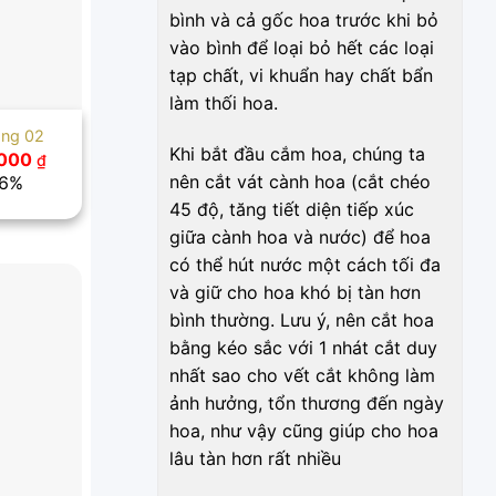
bình và cả gốc hoa trước khi bỏ
vào bình để loại bỏ hết các loại
tạp chất, vi khuẩn hay chất bẩn
làm thối hoa.
âng 02
Khi bắt đầu cắm hoa, chúng ta
Giá
.000
₫
hiện
nên cắt vát cành hoa (cắt chéo
.6%
tại
45 độ, tăng tiết diện tiếp xúc
00 ₫.
là:
500.000 ₫.
giữa cành hoa và nước) để hoa
có thể hút nước một cách tối đa
và giữ cho hoa khó bị tàn hơn
bình thường. Lưu ý, nên cắt hoa
bằng kéo sắc với 1 nhát cắt duy
nhất sao cho vết cắt không làm
ảnh hưởng, tổn thương đến ngày
hoa, như vậy cũng giúp cho hoa
lâu tàn hơn rất nhiều