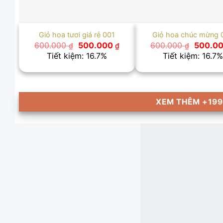
Giỏ hoa tươi giá rẻ 001
Giỏ hoa chúc mừng 
Giá
Giá
Giá
600.000
500.000
600.000
500.0
₫
₫
₫
gốc
hiện
gốc
Tiết kiệm: 16.7%
Tiết kiệm: 16.7%
là:
tại
là:
600.000 ₫.
là:
600.000
500.000 ₫.
XEM THÊM +199