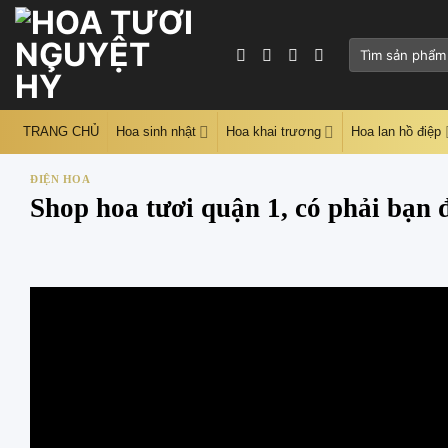
Skip
to
Tìm
content
kiếm:
TRANG CHỦ
Hoa sinh nhật
Hoa khai trương
Hoa lan hồ điệp
ĐIỆN HOA
Shop hoa tươi quận 1, có phải bạn 