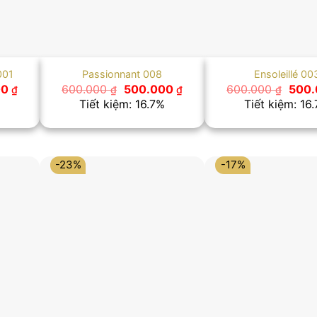
001
Passionnant 008
Ensoleillé 00
Giá
Giá
Giá
Giá
00
600.000
500.000
600.000
500
₫
₫
₫
₫
hiện
gốc
hiện
gốc
Tiết kiệm: 16.7%
Tiết kiệm: 16
tại
là:
tại
là:
 ₫.
là:
600.000 ₫.
là:
600.
500.000 ₫.
500.000 ₫.
-23%
-17%