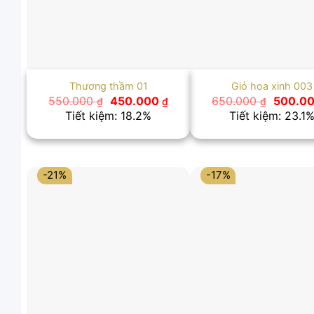
Thương thầm 01
Giỏ hoa xinh 003
Giá
Giá
Giá
550.000
450.000
650.000
500.0
₫
₫
₫
gốc
hiện
gốc
Tiết kiệm: 18.2%
Tiết kiệm: 23.1
là:
tại
là:
550.000 ₫.
là:
650.000
450.000 ₫.
-21%
-17%