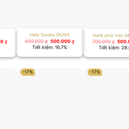
Hello Sunday SN365
Hạnh phúc trào d
Giá
Giá
Giá
Giá
600.000
500.000
00
700.000
500
₫
₫
₫
₫
gốc
hiện
hiện
gốc
Tiết kiệm: 16.7%
%
Tiết kiệm: 28
là:
tại
tại
là:
600.000 ₫.
là:
 ₫.
là:
700.0
500.000 ₫.
500.000 ₫.
-17%
-17%