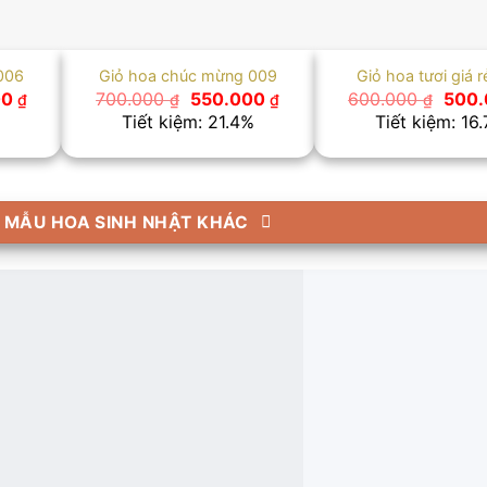
006
Giỏ hoa chúc mừng 009
Giỏ hoa tươi giá 
Giá
Giá
Giá
Giá
00
700.000
550.000
600.000
500
₫
₫
₫
₫
hiện
gốc
hiện
gốc
Tiết kiệm: 21.4%
Tiết kiệm: 16
tại
là:
tại
là:
 ₫.
là:
700.000 ₫.
là:
600.
500.000 ₫.
550.000 ₫.
 MẪU HOA SINH NHẬT KHÁC