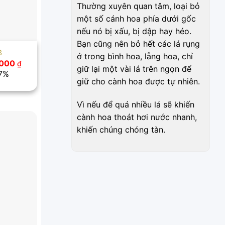
Thường xuyên quan tâm, loại bỏ
một số cánh hoa phía dưới gốc
nếu nó bị xấu, bị dập hay héo.
Bạn cũng nên bỏ hết các lá rụng
3
ở trong bình hoa, lẵng hoa, chỉ
Giá
.000
₫
giữ lại một vài lá trên ngọn để
hiện
.7%
tại
giữ cho cành hoa được tự nhiên.
000 ₫.
là:
500.000 ₫.
Vì nếu để quá nhiều lá sẽ khiến
cành hoa thoát hơi nước nhanh,
khiến chúng chóng tàn.