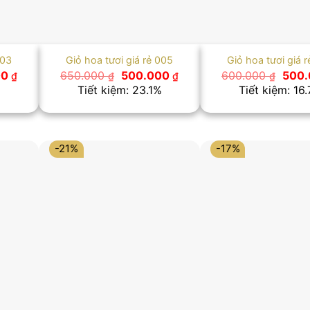
003
Giỏ hoa tươi giá rẻ 005
Giỏ hoa tươi giá 
Giá
Giá
Giá
Giá
00
650.000
500.000
600.000
500
₫
₫
₫
₫
hiện
gốc
hiện
gốc
%
Tiết kiệm: 23.1%
Tiết kiệm: 16
tại
là:
tại
là:
 ₫.
là:
650.000 ₫.
là:
600.
500.000 ₫.
500.000 ₫.
-21%
-17%