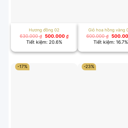
Hương đồng 02
Giỏ hoa hồng vàng 
Giá
Giá
Giá
630.000
500.000
600.000
500.0
₫
₫
₫
gốc
hiện
gốc
Tiết kiệm: 20.6%
Tiết kiệm: 16.7%
là:
tại
là:
630.000 ₫.
là:
600.000
500.000 ₫.
-17%
-23%