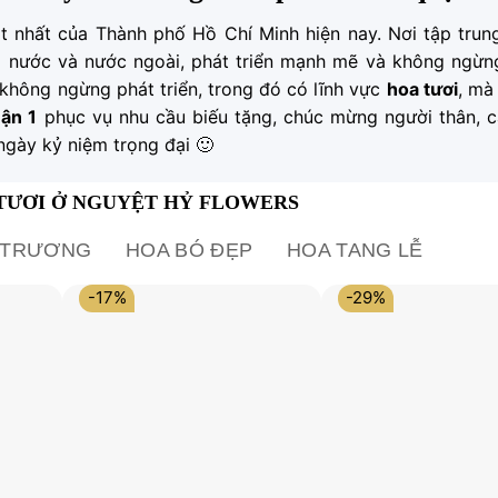
t nhất của Thành phố Hồ Chí Minh hiện nay. Nơi tập trun
g nước và nước ngoài, phát triển mạnh mẽ và không ngừn
không ngừng phát triển, trong đó có lĩnh vực
hoa tươi
, m
uận 1
phục vụ nhu cầu biếu tặng, chúc mừng người thân, c
ngày kỷ niệm trọng đại 🙂
TƯƠI Ở NGUYỆT HỶ FLOWERS
I TRƯƠNG
HOA BÓ ĐẸP
HOA TANG LỄ
-17%
-29%