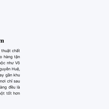
cm
 thuật chất
ao hàng tận
huộc như Võ
Nguyễn Huệ,
hay gần khu
nơi chỉ sau
hàng đều là
một tốt hơn