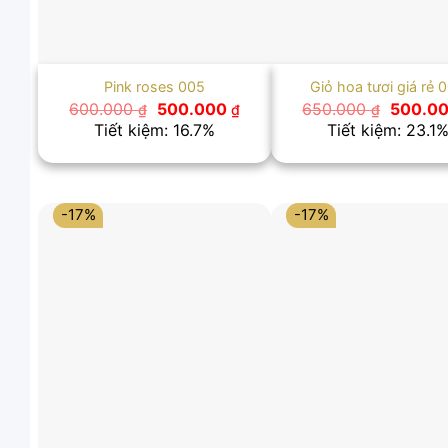
Pink roses 005
Giỏ hoa tươi giá rẻ 
Giá
Giá
Giá
600.000
500.000
650.000
500.0
₫
₫
₫
gốc
hiện
gốc
Tiết kiệm: 16.7%
Tiết kiệm: 23.1
là:
tại
là:
600.000 ₫.
là:
650.000
500.000 ₫.
-17%
-17%