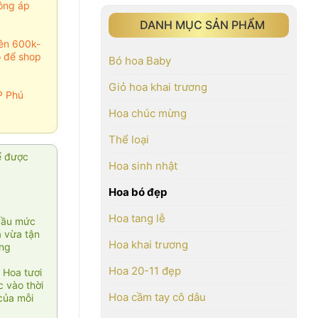
ông áp
DANH MỤC SẢN PHẨM
rên 600k-
o để shop
Bó hoa Baby
Giỏ hoa khai trương
P Phú
Hoa chúc mừng
Thể loại
ể được
Hoa sinh nhật
Hoa bó đẹp
Hoa tang lễ
cầu mức
ạ vừa tận
Hoa khai trương
àng
Hoa 20-11 đẹp
 Hoa tươi
 vào thời
Hoa cầm tay cô dâu
của mỗi