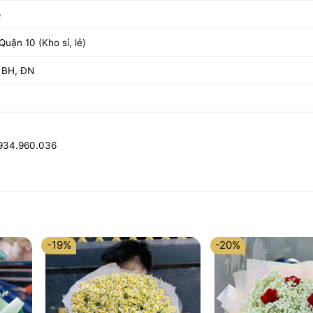
)
uận 10 (Kho sỉ, lẻ)
 BH, ĐN
0934.960.036
-19%
-20%