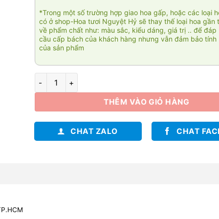
*Trong một số trường hợp giao hoa gấp, hoặc các loại 
có ở shop-Hoa tươi Nguyệt Hỷ sẽ thay thế loại hoa gần 
về phẩm chất như: màu sắc, kiểu dáng, giá trị .. để đáp
cầu cấp bách của khách hàng nhưng vẫn đảm bảo tính 
của sản phẩm
Bó hoa sen 001 số lượng
THÊM VÀO GIỎ HÀNG
CHAT ZALO
CHAT FA
 TP.HCM