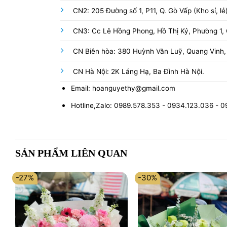
CN2: 205 Đường số 1, P11, Q. Gò Vấp (Kho sỉ, lẻ
CN3: Cc Lê Hồng Phong, Hồ Thị Kỷ, Phường 1, Q
CN Biên hòa: 380 Huỳnh Văn Luỹ, Quang Vinh,
CN Hà Nội: 2K Láng Hạ, Ba Đình Hà Nội.
Email: hoanguyethy@gmail.com
Hotline,Zalo: 0989.578.353 - 0934.123.036 - 
SẢN PHẨM LIÊN QUAN
-27%
-30%