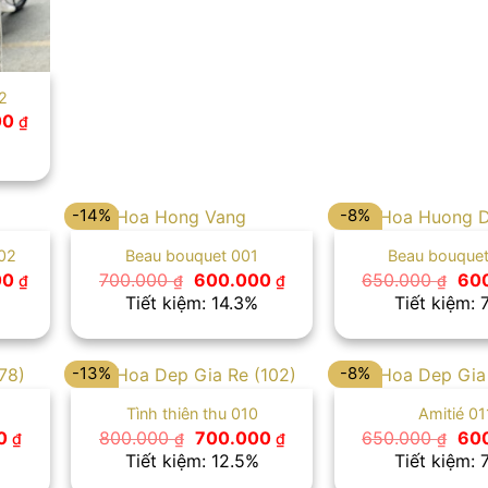
2
Giá
00
₫
hiện
tại
00 ₫.
là:
800.000 ₫.
-14%
-8%
02
Beau bouquet 001
Beau bouque
Giá
Giá
Giá
Giá
00
700.000
600.000
650.000
60
₫
₫
₫
₫
hiện
gốc
hiện
gố
Tiết kiệm: 14.3%
Tiết kiệm: 
tại
là:
tại
là:
00 ₫.
là:
700.000 ₫.
là:
650
800.000 ₫.
600.000 ₫.
-13%
-8%
Tình thiên thu 010
Amitié 01
Giá
Giá
Giá
Giá
0
800.000
700.000
650.000
60
₫
₫
₫
₫
hiện
gốc
hiện
gố
Tiết kiệm: 12.5%
Tiết kiệm: 
tại
là:
tại
là:
 ₫.
là:
800.000 ₫.
là:
650