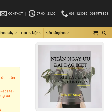
CONTACT
07:00 - 23:00
0934123036 - 0989578353
 hoa Baby
Hoa sự kiện
Kiểu dáng hoa
m đơn trên
website-
ợng có
ên