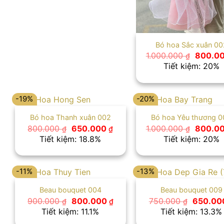
Bó hoa Sắc xuân 00
Giá
1.000.000
800.0
₫
gốc
Tiết kiệm: 20%
là:
1.000.0
-19%
-20%
Bó hoa Thanh xuân 002
Bó hoa Yêu thương 0
Giá
Giá
Giá
800.000
650.000
1.000.000
800.0
₫
₫
₫
gốc
hiện
gốc
Tiết kiệm: 18.8%
Tiết kiệm: 20%
là:
tại
là:
800.000 ₫.
là:
1.000.0
650.000 ₫.
-11%
-13%
Beau bouquet 004
Beau bouquet 009
Giá
Giá
Giá
900.000
800.000
750.000
650.00
₫
₫
₫
gốc
hiện
gốc
Tiết kiệm: 11.1%
Tiết kiệm: 13.3%
là:
tại
là:
900.000 ₫.
là:
750.000