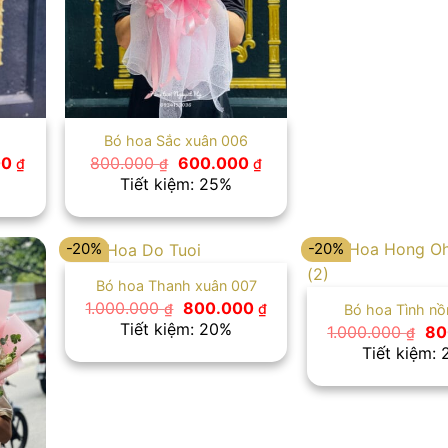
Bó hoa Sắc xuân 006
Giá
Giá
Giá
00
800.000
600.000
₫
₫
₫
hiện
gốc
hiện
Tiết kiệm: 25%
tại
là:
tại
00 ₫.
là:
800.000 ₫.
là:
700.000 ₫.
600.000 ₫.
-20%
-20%
Bó hoa Thanh xuân 007
Giá
Giá
1.000.000
800.000
₫
₫
Bó hoa Tình nồ
gốc
hiện
Tiết kiệm: 20%
Gi
1.000.000
80
₫
là:
tại
gố
Tiết kiệm:
1.000.000 ₫.
là:
là:
800.000 ₫.
1.0