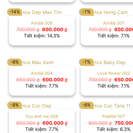
800.000 ₫.
-14%
-7%
Amitié 008
Amitié 007
Giá
Giá
Giá
700.000
600.000
700.000
650.00
₫
₫
₫
gốc
hiện
gốc
Tiết kiệm: 14.3%
Tiết kiệm: 7.1%
là:
tại
là:
700.000 ₫.
là:
700.000
600.000 ₫.
-8%
-7%
Amitié 004
Love flower 002
Giá
Giá
Giá
650.000
600.000
700.000
650.00
₫
₫
₫
gốc
hiện
gốc
Tiết kiệm: 7.7%
Tiết kiệm: 7.1%
là:
tại
là:
650.000 ₫.
là:
700.000
600.000 ₫.
-8%
-6%
You and me 008
Fidélité 007
Giá
Giá
Giá
650.000
600.000
800.000
750.0
₫
₫
₫
gốc
hiện
gốc
Tiết kiệm: 7.7%
Tiết kiệm: 6.3%
là:
tại
là: