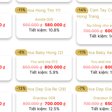
650.000 ₫.
700.000 ₫.
-11%
-14%
Amitié 005
Giá
Giá
Giá
0
650.000
580.000
₫
₫
₫
Nụ hồng cho 
hiện
gốc
hiện
Tiết kiệm: 10.8%
Giá
700.000
60
₫
tại
là:
tại
gốc
Tiết kiệm: 
 ₫.
là:
650.000 ₫.
là:
là:
650.000 ₫.
580.000 ₫.
700
-6%
-11%
You and me 012
You and me
Giá
Giá
Giá
Giá
0
850.000
800.000
900.000
80
₫
₫
₫
₫
hiện
gốc
hiện
gố
Tiết kiệm: 5.9%
Tiết kiệm: 1
tại
là:
tại
là:
 ₫.
là:
850.000 ₫.
là:
900
650.000 ₫.
800.000 ₫.
-13%
-7%
Gracieux 008
Gracieux 
Giá
Giá
Giá
Giá
00
800.000
700.000
700.000
65
₫
₫
₫
₫
hiện
gốc
hiện
gố
Tiết kiệm: 12.5%
Tiết kiệm: 
tại
là:
tại
là: