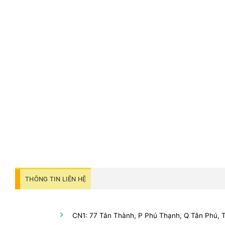
THÔNG TIN LIÊN HỆ
CN1: 77 Tân Thành, P Phú Thạnh, Q Tân Phú,