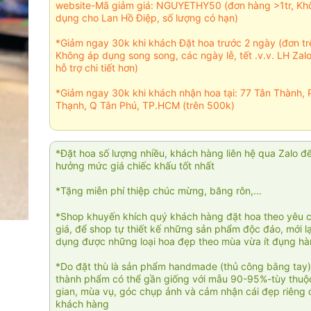
website-Mã giảm giá: NGUYETHY50 (đơn hàng >1tr, Kh
dụng cho Lan Hồ Điệp, số lượng có hạn)
*Giảm ngay 30k khi khách Đặt hoa trước 2 ngày (đơn t
Không áp dụng song song, các ngày lễ, tết .v.v. LH Zal
hỗ trợ chi tiết hơn)
*Giảm ngay 30k khi khách nhận hoa tại: 77 Tân Thành, 
Thạnh, Q Tân Phú, TP.HCM (trên 500k)
*Đặt hoa số lượng nhiều, khách hàng liên hệ qua Zalo đ
hưởng mức giá chiếc khấu tốt nhất
*Tặng miễn phí thiệp chúc mừng, băng rôn,...
*Shop khuyến khích quý khách hàng đặt hoa theo yêu 
giá, để shop tự thiết kế những sản phẩm độc đáo, mới l
dụng được những loại hoa đẹp theo mùa vừa ít đụng h
*Do đặt thù là sản phẩm handmade (thủ công bằng tay)
thành phẩm có thể gần giống với mẫu 90-95%-tùy thuộc
gian, mùa vụ, góc chụp ảnh và cảm nhận cái đẹp riêng 
khách hàng