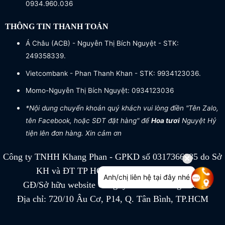
0934.960.036
THÔNG TIN THANH TOÁN
Á Châu (ACB) - Nguyễn Thị Bích Nguyệt - STK:
249358339.
Vietcombank - Phan Thanh Khan - STK: 9934123036.
Momo-Nguyễn Thị Bích Nguyệt: 0934123036
*Nội dung chuyển khoản quý khách vui lòng điền "Tên Zalo,
tên Facebook, hoặc SĐT đặt hàng" để
Hoa tươi
Nguyệt Hỷ
tiện lên đơn hàng. Xin cảm ơn
Công ty TNHH Khang Phan - GPKD số 0317366885 do Sở
KH và ĐT TP HCM cấp ngày 04/07/2022
Anh/chị liên hệ tại đây nhé
GĐ/Sở hữu website Công ty TNHH Khang Phan
Địa chỉ: 720/10 Âu Cơ, P14, Q. Tân Bình, TP.HCM