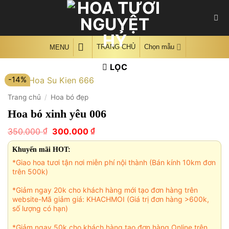
Skip
to
content
TRANG CHỦ
Chọn mẫu
MENU
LỌC
-14%
Trang chủ
/
Hoa bó đẹp
Hoa bó xinh yêu 006
Giá
Giá
₫
₫
350.000
300.000
gốc
hiện
là:
tại
Khuyến mãi HOT:
350.000 ₫.
là:
*Giao hoa tươi tận nơi miễn phí nội thành (Bán kính 10km đơn
300.000 ₫.
trên 500k)
*Giảm ngay 20k cho khách hàng mới tạo đơn hàng trên
website-Mã giảm giá: KHACHMOI (Giá trị đơn hàng >600k,
số lượng có hạn)
*Giảm ngay 50k cho khách hàng tạo đơn hàng Online trên