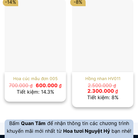
-14%
-8%
Hoa cúc mẫu đơn 005
Hồng nhan HV011
Giá
Giá
700.000
600.000
2.500.000
₫
₫
₫
gốc
hiện
Giá
Giá
2.300.000
₫
Tiết kiệm: 14.3%
là:
tại
gốc
hiện
Tiết kiệm: 8%
700.000 ₫.
là:
là:
tại
600.000 ₫.
2.500.000 ₫.
là:
2.300.00
Bấm
Quan Tâm
để nhận thông tin các chương trình
khuyến mãi mới nhất từ
Hoa tươi Nguyệt Hỷ
bạn nhé!