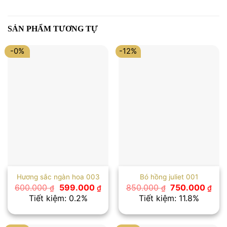
SẢN PHẨM TƯƠNG TỰ
-0%
-12%
Hương sắc ngàn hoa 003
Bó hồng juliet 001
Giá
Giá
Giá
Giá
600.000
599.000
850.000
750.000
₫
₫
₫
₫
gốc
hiện
gốc
hiệ
Tiết kiệm: 0.2%
Tiết kiệm: 11.8%
là:
tại
là:
tại
600.000 ₫.
là:
850.000 ₫.
là:
599.000 ₫.
750