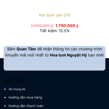
Nơi bình yên 010
Giá
Giá
2.000.000
1.750.000
₫
₫
gốc
hiện
Tiết kiệm: 12.5%
là:
tại
2.000.000 ₫.
là:
1.750.000 ₫.
Bấm
Quan Tâm
để nhận thông tin các chương trình
khuyến mãi mới nhất từ
Hoa tươi Nguyệt Hỷ
bạn nhé!
GIỚI THIỆU
Về chúng tôi
Hướng dẫn mua hàng
Hướng dẫn thanh toán