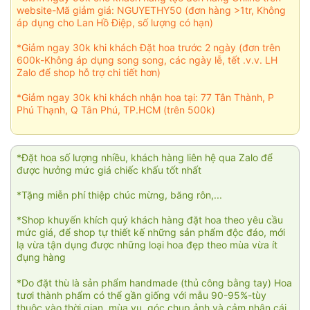
website-Mã giảm giá: NGUYETHY50 (đơn hàng >1tr, Không
áp dụng cho Lan Hồ Điệp, số lượng có hạn)
*Giảm ngay 30k khi khách Đặt hoa trước 2 ngày (đơn trên
600k-Không áp dụng song song, các ngày lễ, tết .v.v. LH
Zalo để shop hỗ trợ chi tiết hơn)
*Giảm ngay 30k khi khách nhận hoa tại: 77 Tân Thành, P
Phú Thạnh, Q Tân Phú, TP.HCM (trên 500k)
*Đặt hoa số lượng nhiều, khách hàng liên hệ qua Zalo để
được hưởng mức giá chiếc khấu tốt nhất
*Tặng miễn phí thiệp chúc mừng, băng rôn,...
*Shop khuyến khích quý khách hàng đặt hoa theo yêu cầu
mức giá, để shop tự thiết kế những sản phẩm độc đáo, mới
lạ vừa tận dụng được những loại hoa đẹp theo mùa vừa ít
đụng hàng
*Do đặt thù là sản phẩm handmade (thủ công bằng tay) Hoa
tươi thành phẩm có thể gần giống với mẫu 90-95%-tùy
thuộc vào thời gian, mùa vụ, góc chụp ảnh và cảm nhận cái