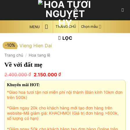
Skip
to
content
TRANG CHỦ
Chọn mẫu
MENU
LỌC
-10%
Trang chủ
/
Hoa tang lễ
Về với đất mẹ
Giá
Giá
₫
₫
2.400.000
2.150.000
gốc
hiện
là:
tại
Khuyến mãi HOT:
2.400.000 ₫.
là:
*Giao hoa tươi tận nơi miễn phí nội thành (Bán kính 10km đơn
2.150.000 ₫.
trên 500k)
*Giảm ngay 20k cho khách hàng mới tạo đơn hàng trên
website-Mã giảm giá: KHACHMOI (Giá trị đơn hàng >600k,
số lượng có hạn)
*Giảm ngay 50k cho khách hàng tạo đơn hàng Online trên