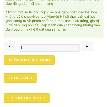
đẹp riêng của mỗi khách hàng
*Trong một số trường hợp giao hoa gấp, hoặc các loại hoa
không có ở shop-Hoa tươi Nguyệt Hỷ sẽ thay thế loại hoa
gần tương tự về phẩm chất như: màu sắc, kiểu dáng, giá trị
.. để đáp ứng nhu cầu cấp bách của khách hàng nhưng vẫn
đảm bảo tính nghệ thuật của sản phẩm
Về
THÊM VÀO GIỎ HÀNG
với
đất
mẹ
CHAT ZALO
số
lượng
CHAT FACEBOOK