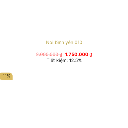
Nơi bình yên 010
Giá
Giá
2.000.000
1.750.000
₫
₫
gốc
hiện
Tiết kiệm: 12.5%
là:
tại
2.000.000 ₫.
là:
1.750.000 ₫.
-11%