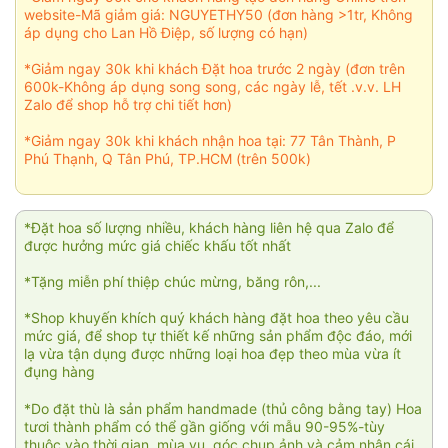
website-Mã giảm giá: NGUYETHY50 (đơn hàng >1tr, Không
áp dụng cho Lan Hồ Điệp, số lượng có hạn)
*Giảm ngay 30k khi khách Đặt hoa trước 2 ngày (đơn trên
600k-Không áp dụng song song, các ngày lễ, tết .v.v. LH
Zalo để shop hỗ trợ chi tiết hơn)
*Giảm ngay 30k khi khách nhận hoa tại: 77 Tân Thành, P
Phú Thạnh, Q Tân Phú, TP.HCM (trên 500k)
*Đặt hoa số lượng nhiều, khách hàng liên hệ qua Zalo để
được hưởng mức giá chiếc khấu tốt nhất
*Tặng miễn phí thiệp chúc mừng, băng rôn,...
*Shop khuyến khích quý khách hàng đặt hoa theo yêu cầu
mức giá, để shop tự thiết kế những sản phẩm độc đáo, mới
lạ vừa tận dụng được những loại hoa đẹp theo mùa vừa ít
đụng hàng
*Do đặt thù là sản phẩm handmade (thủ công bằng tay) Hoa
tươi thành phẩm có thể gần giống với mẫu 90-95%-tùy
thuộc vào thời gian, mùa vụ, góc chụp ảnh và cảm nhận cái