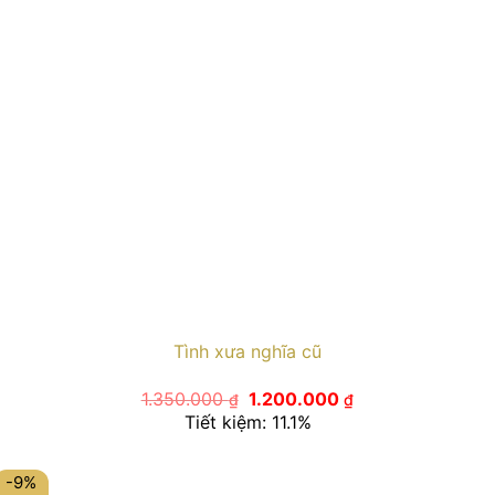
Tình xưa nghĩa cũ
Giá
Giá
1.350.000
1.200.000
₫
₫
gốc
hiện
Tiết kiệm: 11.1%
là:
tại
1.350.000 ₫.
là:
1.200.000 ₫.
-9%