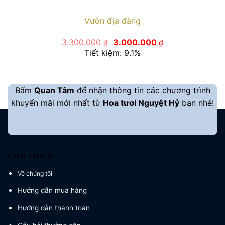
Vườn địa đàng
Giá
Giá
3.300.000
3.000.000
₫
₫
gốc
hiện
Tiết kiệm: 9.1%
là:
tại
3.300.000 ₫.
là:
3.000.000 ₫.
Bấm
Quan Tâm
để nhận thông tin các chương trình
khuyến mãi mới nhất từ
Hoa tươi Nguyệt Hỷ
bạn nhé!
GIỚI THIỆU
Về chúng tôi
Hướng dẫn mua hàng
Hướng dẫn thanh toán