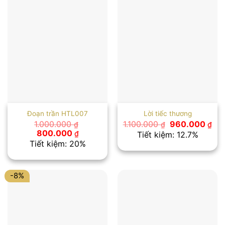
Đoạn trần HTL007
Lời tiếc thương
Giá
Giá
1.000.000
1.100.000
960.000
₫
₫
₫
gốc
hiệ
Giá
Giá
800.000
₫
Tiết kiệm: 12.7%
là:
tại
gốc
hiện
Tiết kiệm: 20%
1.100.000 ₫.
là:
là:
tại
960
1.000.000 ₫.
là:
800.000 ₫.
-8%