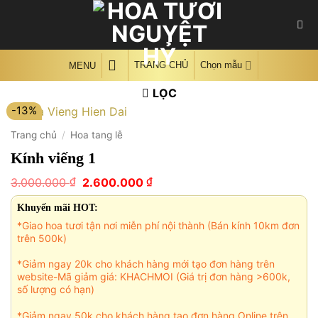
Skip
to
content
TRANG CHỦ
Chọn mẫu
MENU
LỌC
-13%
Trang chủ
/
Hoa tang lễ
Kính viếng 1
Giá
Giá
₫
₫
3.000.000
2.600.000
gốc
hiện
là:
tại
Khuyến mãi HOT:
3.000.000 ₫.
là:
*Giao hoa tươi tận nơi miễn phí nội thành (Bán kính 10km đơn
2.600.000 ₫.
trên 500k)
*Giảm ngay 20k cho khách hàng mới tạo đơn hàng trên
website-Mã giảm giá: KHACHMOI (Giá trị đơn hàng >600k,
số lượng có hạn)
*Giảm ngay 50k cho khách hàng tạo đơn hàng Online trên