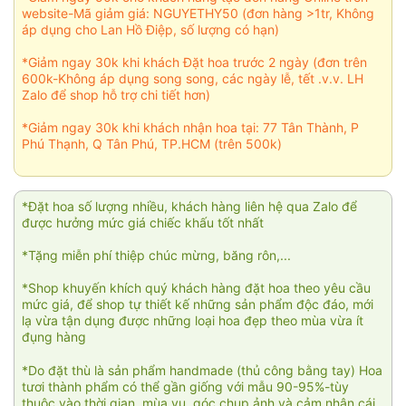
website-Mã giảm giá: NGUYETHY50 (đơn hàng >1tr, Không
áp dụng cho Lan Hồ Điệp, số lượng có hạn)
*Giảm ngay 30k khi khách Đặt hoa trước 2 ngày (đơn trên
600k-Không áp dụng song song, các ngày lễ, tết .v.v. LH
Zalo để shop hỗ trợ chi tiết hơn)
*Giảm ngay 30k khi khách nhận hoa tại: 77 Tân Thành, P
Phú Thạnh, Q Tân Phú, TP.HCM (trên 500k)
*Đặt hoa số lượng nhiều, khách hàng liên hệ qua Zalo để
được hưởng mức giá chiếc khấu tốt nhất
*Tặng miễn phí thiệp chúc mừng, băng rôn,...
*Shop khuyến khích quý khách hàng đặt hoa theo yêu cầu
mức giá, để shop tự thiết kế những sản phẩm độc đáo, mới
lạ vừa tận dụng được những loại hoa đẹp theo mùa vừa ít
đụng hàng
*Do đặt thù là sản phẩm handmade (thủ công bằng tay) Hoa
tươi thành phẩm có thể gần giống với mẫu 90-95%-tùy
thuộc vào thời gian, mùa vụ, góc chụp ảnh và cảm nhận cái