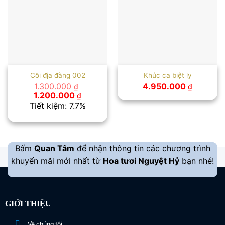
Cõi địa đàng 002
Khúc ca biệt ly
1.300.000
4.950.000
₫
₫
Giá
Giá
1.200.000
₫
gốc
hiện
Tiết kiệm: 7.7%
là:
tại
1.300.000 ₫.
là:
1.200.000 ₫.
Bấm
Quan Tâm
để nhận thông tin các chương trình
khuyến mãi mới nhất từ
Hoa tươi Nguyệt Hỷ
bạn nhé!
GIỚI THIỆU
Về chúng tôi