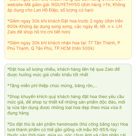
website-Mã giảm giá: NGUYETHY50 (đơn hàng >1tr, Không
áp dụng cho Lan Hồ Điệp, số lượng có hạn)
*Giảm ngay 30k khi khách Đặt hoa trước 2 ngày (đơn trên
600k-Không áp dụng song song, các ngày lễ, tết .v.v. LH
Zalo để shop hỗ trợ chi tiết hơn)
*Giảm ngay 30k khi khách nhận hoa tại: 77 Tân Thành, P
Phú Thạnh, Q Tân Phú, TP.HCM (trên 500k)
*Đặt hoa số lượng nhiều, khách hàng liên hệ qua Zalo để
được hưởng mức giá chiếc khấu tốt nhất
*Tặng miễn phí thiệp chúc mừng, băng rôn,...
*Shop khuyến khích quý khách hàng đặt hoa theo yêu cầu
mức giá, để shop tự thiết kế những sản phẩm độc đáo, mới
lạ vừa tận dụng được những loại hoa đẹp theo mùa vừa ít
đụng hàng
*Do đặt thù là sản phẩm handmade (thủ công bằng tay) Hoa
tươi thành phẩm có thể gần giống với mẫu 90-95%-tùy
thuộc vào thời gian, mùa vụ, góc chụp ảnh và cảm nhận cái