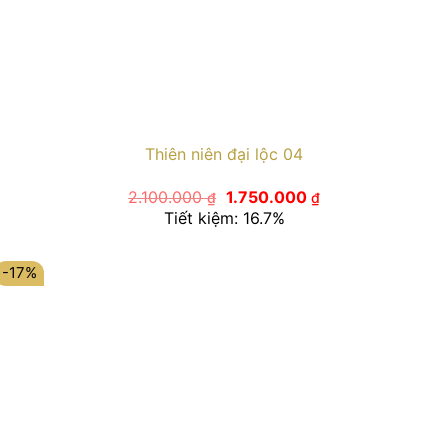
Thiên niên đại lộc 04
Giá
Giá
2.100.000
1.750.000
₫
₫
gốc
hiện
Tiết kiệm: 16.7%
là:
tại
2.100.000 ₫.
là:
1.750.000 ₫.
-17%