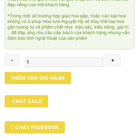
đẹp riêng của mỗi khách hàng
*Trong một số trường hợp giao hoa gấp, hoặc các loại hoa
không có ở shop-Hoa tươi Nguyệt Hỷ sẽ thay thế loại hoa
gần tương tự về phẩm chất như: màu sắc, kiểu dáng, giá trị
.. để đáp ứng nhu cầu cấp bách của khách hàng nhưng vẫn
đảm bảo tính nghệ thuật của sản phẩm
Mãi
THÊM VÀO GIỎ HÀNG
đắm
say
001
CHAT ZALO
số
lượng
CHAT FACEBOOK