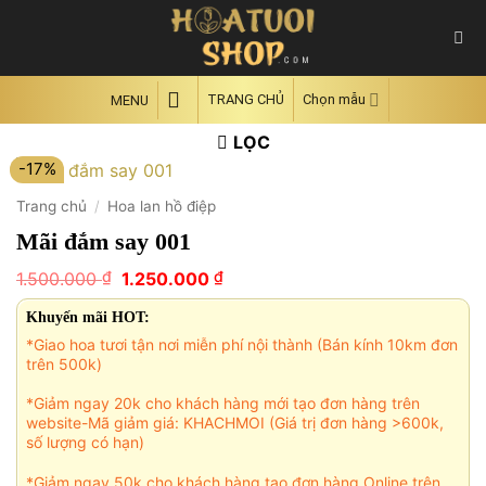
Skip
to
content
TRANG CHỦ
Chọn mẫu
MENU
LỌC
-17%
Trang chủ
/
Hoa lan hồ điệp
Mãi đắm say 001
Giá
Giá
₫
₫
1.500.000
1.250.000
gốc
hiện
là:
tại
Khuyến mãi HOT:
1.500.000 ₫.
là:
*Giao hoa tươi tận nơi miễn phí nội thành (Bán kính 10km đơn
1.250.000 ₫.
trên 500k)
*Giảm ngay 20k cho khách hàng mới tạo đơn hàng trên
website-Mã giảm giá: KHACHMOI (Giá trị đơn hàng >600k,
số lượng có hạn)
*Giảm ngay 50k cho khách hàng tạo đơn hàng Online trên