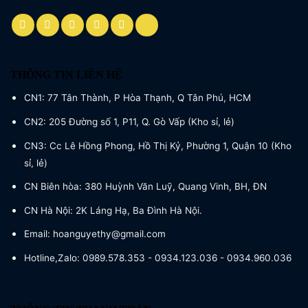
THÔNG TIN LIÊN HỆ
CN1: 77 Tân Thành, P Hòa Thạnh, Q Tân Phú, HCM
CN2: 205 Đường số 1, P11, Q. Gò Vấp (Kho sỉ, lẻ)
CN3: Cc Lê Hồng Phong, Hồ Thị Kỷ, Phường 1, Quận 10 (Kho
sỉ, lẻ)
CN Biên hòa: 380 Huỳnh Văn Luỹ, Quang Vinh, BH, ĐN
CN Hà Nội: 2K Láng Hạ, Ba Đình Hà Nội.
Email: hoanguyethy@gmail.com
Hotline,Zalo: 0989.578.353 - 0934.123.036 - 0934.960.036