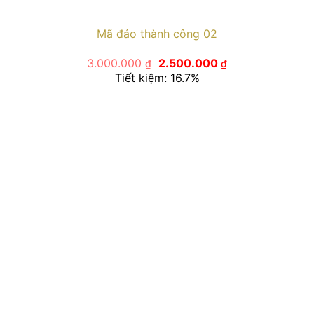
Mã đáo thành công 02
Giá
Giá
3.000.000
2.500.000
₫
₫
gốc
hiện
Tiết kiệm: 16.7%
là:
tại
3.000.000 ₫.
là:
2.500.000 ₫.