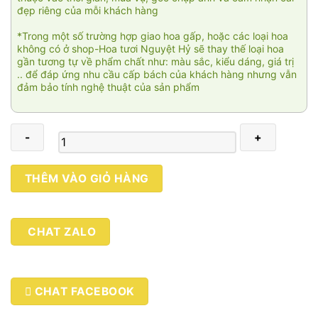
đẹp riêng của mỗi khách hàng
*Trong một số trường hợp giao hoa gấp, hoặc các loại hoa
không có ở shop-Hoa tươi Nguyệt Hỷ sẽ thay thế loại hoa
gần tương tự về phẩm chất như: màu sắc, kiểu dáng, giá trị
.. để đáp ứng nhu cầu cấp bách của khách hàng nhưng vẫn
đảm bảo tính nghệ thuật của sản phẩm
Tình
THÊM VÀO GIỎ HÀNG
mãi
đong
đầy
CHAT ZALO
số
lượng
CHAT FACEBOOK