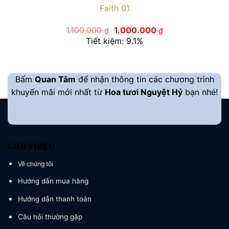
Faith 01
Giá
Giá
1.100.000
1.000.000
₫
₫
gốc
hiện
Tiết kiệm: 9.1%
là:
tại
1.100.000 ₫.
là:
1.000.000 ₫.
Bấm
Quan Tâm
để nhận thông tin các chương trình
khuyến mãi mới nhất từ
Hoa tươi Nguyệt Hỷ
bạn nhé!
GIỚI THIỆU
Về chúng tôi
Hướng dẫn mua hàng
Hướng dẫn thanh toán
Câu hỏi thường gặp