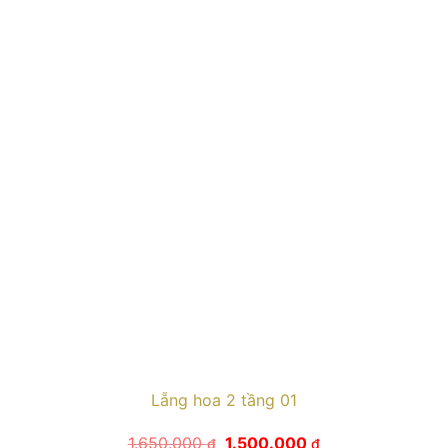
Lẵng hoa 2 tầng 01
Giá
Giá
1.650.000
1.500.000
₫
₫