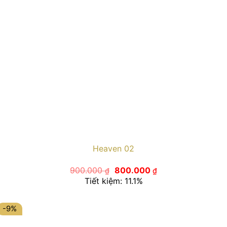
Heaven 02
Giá
Giá
900.000
800.000
₫
₫
gốc
hiện
Tiết kiệm: 11.1%
là:
tại
900.000 ₫.
là:
800.000 ₫.
-9%