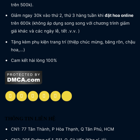
trên 500k).
Giảm ngay 30k vào thứ 2, thứ 3 hàng tuần khi
đặt hoa online
trên 600k (không áp dụng song song với chương trình giảm
giá khác và các ngày lễ, tết .v.v. )
Tặng kèm phụ kiện trang trí (thiệp chúc mừng, băng rôn, chậu
hoa,...)
Cam kết hài lòng 100%
THÔNG TIN LIÊN HỆ
CN1: 77 Tân Thành, P Hòa Thạnh, Q Tân Phú, HCM
CN2: 205 Đường số 1, P11, Q. Gò Vấp (Kho sỉ, lẻ)