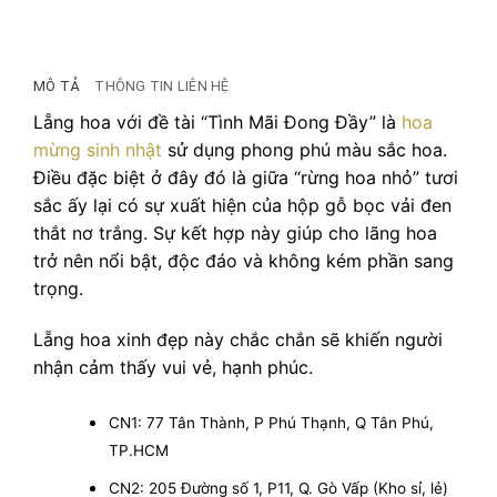
MÔ TẢ
THÔNG TIN LIÊN HỆ
Lẵng hoa với đề tài “Tình Mãi Đong Đầy” là
hoa
mừng sinh nhật
sử dụng phong phú màu sắc hoa.
Điều đặc biệt ở đây đó là giữa “rừng hoa nhỏ” tươi
sắc ấy lại có sự xuất hiện của hộp gỗ bọc vải đen
thắt nơ trắng. Sự kết hợp này giúp cho lãng hoa
trở nên nổi bật, độc đáo và không kém phần sang
trọng.
Lẵng hoa xinh đẹp này chắc chắn sẽ khiến người
nhận cảm thấy vui vẻ, hạnh phúc.
CN1: 77 Tân Thành, P Phú Thạnh, Q Tân Phú,
TP.HCM
CN2: 205 Đường số 1, P11, Q. Gò Vấp (Kho sỉ, lẻ)