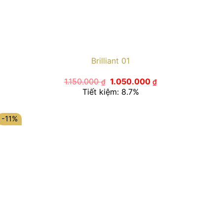
Brilliant 01
Giá
Giá
1.150.000
1.050.000
₫
₫
gốc
hiện
Tiết kiệm: 8.7%
là:
tại
1.150.000 ₫.
là:
1.050.000 ₫.
-11%