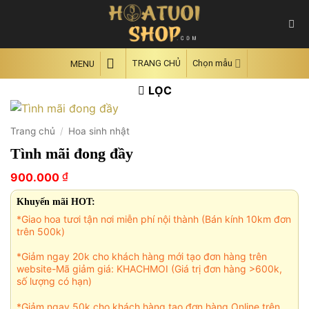
Skip
to
content
TRANG CHỦ
Chọn mẫu
MENU
LỌC
Trang chủ
/
Hoa sinh nhật
Tình mãi đong đầy
₫
900.000
Khuyến mãi HOT:
*Giao hoa tươi tận nơi miễn phí nội thành (Bán kính 10km đơn
trên 500k)
*Giảm ngay 20k cho khách hàng mới tạo đơn hàng trên
website-Mã giảm giá: KHACHMOI (Giá trị đơn hàng >600k,
số lượng có hạn)
*Giảm ngay 50k cho khách hàng tạo đơn hàng Online trên