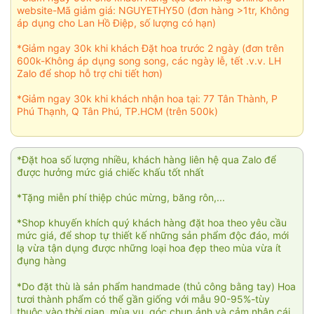
website-Mã giảm giá: NGUYETHY50 (đơn hàng >1tr, Không
áp dụng cho Lan Hồ Điệp, số lượng có hạn)
*Giảm ngay 30k khi khách Đặt hoa trước 2 ngày (đơn trên
600k-Không áp dụng song song, các ngày lễ, tết .v.v. LH
Zalo để shop hỗ trợ chi tiết hơn)
*Giảm ngay 30k khi khách nhận hoa tại: 77 Tân Thành, P
Phú Thạnh, Q Tân Phú, TP.HCM (trên 500k)
*Đặt hoa số lượng nhiều, khách hàng liên hệ qua Zalo để
được hưởng mức giá chiếc khấu tốt nhất
*Tặng miễn phí thiệp chúc mừng, băng rôn,...
*Shop khuyến khích quý khách hàng đặt hoa theo yêu cầu
mức giá, để shop tự thiết kế những sản phẩm độc đáo, mới
lạ vừa tận dụng được những loại hoa đẹp theo mùa vừa ít
đụng hàng
*Do đặt thù là sản phẩm handmade (thủ công bằng tay) Hoa
tươi thành phẩm có thể gần giống với mẫu 90-95%-tùy
thuộc vào thời gian, mùa vụ, góc chụp ảnh và cảm nhận cái