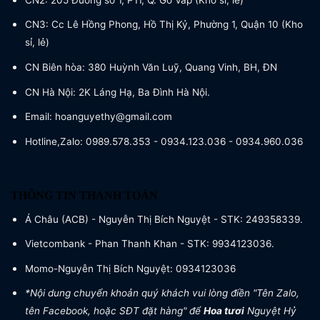
CN3: Cc Lê Hồng Phong, Hồ Thị Kỷ, Phường 1, Quận 10 (Kho
sỉ, lẻ)
CN Biên hòa: 380 Huỳnh Văn Luỹ, Quang Vinh, BH, ĐN
CN Hà Nội: 2K Láng Hạ, Ba Đình Hà Nội.
Email: hoanguyethy@gmail.com
Hotline,Zalo: 0989.578.353 - 0934.123.036 - 0934.960.036
THÔNG TIN THANH TOÁN
Á Châu (ACB) - Nguyễn Thị Bích Nguyệt - STK: 249358339.
Vietcombank - Phan Thanh Khan - STK: 9934123036.
Momo-Nguyễn Thị Bích Nguyệt: 0934123036
*Nội dung chuyển khoản quý khách vui lòng điền "Tên Zalo,
tên Facebook, hoặc SĐT đặt hàng" để
Hoa tươi
Nguyệt Hỷ