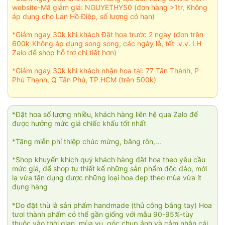
website-Mã giảm giá: NGUYETHY50 (đơn hàng >1tr, Không
áp dụng cho Lan Hồ Điệp, số lượng có hạn)
*Giảm ngay 30k khi khách Đặt hoa trước 2 ngày (đơn trên
600k-Không áp dụng song song, các ngày lễ, tết .v.v. LH
Zalo để shop hỗ trợ chi tiết hơn)
*Giảm ngay 30k khi khách nhận hoa tại: 77 Tân Thành, P
Phú Thạnh, Q Tân Phú, TP.HCM (trên 500k)
*Đặt hoa số lượng nhiều, khách hàng liên hệ qua Zalo để
được hưởng mức giá chiếc khấu tốt nhất
*Tặng miễn phí thiệp chúc mừng, băng rôn,...
*Shop khuyến khích quý khách hàng đặt hoa theo yêu cầu
mức giá, để shop tự thiết kế những sản phẩm độc đáo, mới
lạ vừa tận dụng được những loại hoa đẹp theo mùa vừa ít
đụng hàng
*Do đặt thù là sản phẩm handmade (thủ công bằng tay) Hoa
tươi thành phẩm có thể gần giống với mẫu 90-95%-tùy
thuộc vào thời gian, mùa vụ, góc chụp ảnh và cảm nhận cái