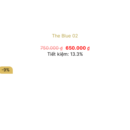
The Blue 02
Giá
Giá
750.000
650.000
₫
₫
gốc
hiện
Tiết kiệm: 13.3%
là:
tại
750.000 ₫.
là:
650.000 ₫.
-9%