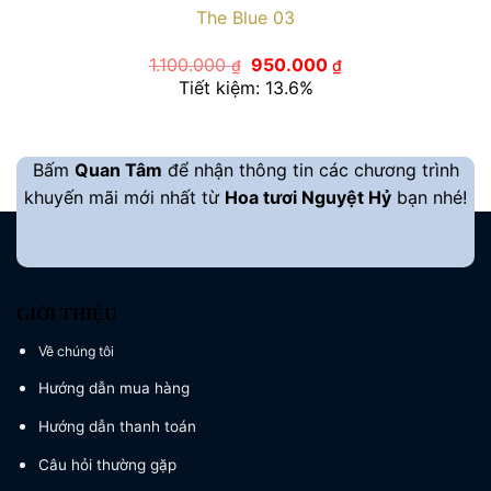
The Blue 03
Giá
Giá
1.100.000
950.000
₫
₫
gốc
hiện
Tiết kiệm: 13.6%
là:
tại
1.100.000 ₫.
là:
950.000 ₫.
Bấm
Quan Tâm
để nhận thông tin các chương trình
khuyến mãi mới nhất từ
Hoa tươi Nguyệt Hỷ
bạn nhé!
GIỚI THIỆU
Về chúng tôi
Hướng dẫn mua hàng
Hướng dẫn thanh toán
Câu hỏi thường gặp