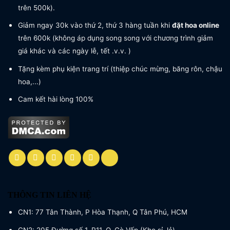
trên 500k).
Giảm ngay 30k vào thứ 2, thứ 3 hàng tuần khi
đặt hoa online
trên 600k (không áp dụng song song với chương trình giảm
giá khác và các ngày lễ, tết .v.v. )
Tặng kèm phụ kiện trang trí (thiệp chúc mừng, băng rôn, chậu
hoa,...)
Cam kết hài lòng 100%
THÔNG TIN LIÊN HỆ
CN1: 77 Tân Thành, P Hòa Thạnh, Q Tân Phú, HCM
CN2: 205 Đường số 1, P11, Q. Gò Vấp (Kho sỉ, lẻ)