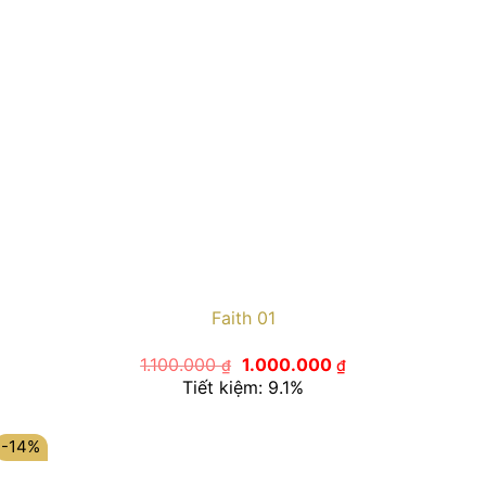
Faith 01
Giá
Giá
1.100.000
1.000.000
₫
₫
gốc
hiện
Tiết kiệm: 9.1%
là:
tại
1.100.000 ₫.
là:
1.000.000 ₫.
-14%