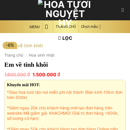
Skip
to
content
TRANG CHỦ
Chọn mẫu
MENU
LỌC
-6%
Trang chủ
/
Hoa sinh nhật
Em về tinh khôi
Giá
Giá
₫
₫
1.600.000
1.500.000
gốc
hiện
là:
tại
Khuyến mãi HOT:
1.600.000 ₫.
là:
*Giao hoa tươi tận nơi miễn phí nội thành (Bán kính 10km đơn
1.500.000 ₫.
trên 500k)
*Giảm ngay 20k cho khách hàng mới tạo đơn hàng trên
website-Mã giảm giá: KHACHMOI (Giá trị đơn hàng >600k,
số lượng có hạn)
*Giảm ngay 50k cho khách hàng tạo đơn hàng Online trên