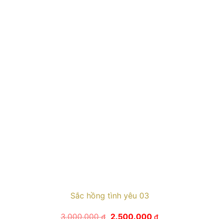
Sắc hồng tình yêu 03
Giá
Giá
3.000.000
2.500.000
₫
₫