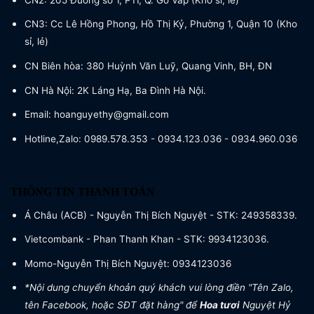
CN3: Cc Lê Hồng Phong, Hồ Thị Kỷ, Phường 1, Quận 10 (Kho
sỉ, lẻ)
CN Biên hòa: 380 Huỳnh Văn Luỹ, Quang Vinh, BH, ĐN
CN Hà Nội: 2K Láng Hạ, Ba Đình Hà Nội.
Email: hoanguyethy@gmail.com
Hotline,Zalo: 0989.578.353 - 0934.123.036 - 0934.960.036
THÔNG TIN THANH TOÁN
Á Châu (ACB) - Nguyễn Thị Bích Nguyệt - STK: 249358339.
Vietcombank - Phan Thanh Khan - STK: 9934123036.
Momo-Nguyễn Thị Bích Nguyệt: 0934123036
*Nội dung chuyển khoản quý khách vui lòng điền "Tên Zalo,
tên Facebook, hoặc SĐT đặt hàng" để
Hoa tươi
Nguyệt Hỷ