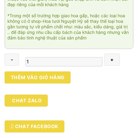
đẹp riêng của mỗi khách hàng
*Trong một số trường hợp giao hoa gấp, hoặc các loại hoa
không có ở shop-Hoa tươi Nguyệt Hỷ sẽ thay thế loại hoa
gần tương tự về phẩm chất như: màu sắc, kiểu dáng, giá trị
.. để đáp ứng nhu cầu cấp bách của khách hàng nhưng vẫn
đảm bảo tính nghệ thuật của sản phẩm
Em
THÊM VÀO GIỎ HÀNG
về
tinh
khôi
CHAT ZALO
số
lượng
CHAT FACEBOOK