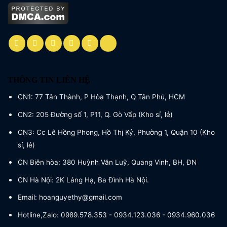
THÔNG TIN LIÊN HỆ
CN1: 77 Tân Thành, P Hòa Thạnh, Q Tân Phú, HCM
CN2: 205 Đường số 1, P11, Q. Gò Vấp (Kho sỉ, lẻ)
CN3: Cc Lê Hồng Phong, Hồ Thị Kỷ, Phường 1, Quận 10 (Kho
sỉ, lẻ)
CN Biên hòa: 380 Huỳnh Văn Luỹ, Quang Vinh, BH, ĐN
CN Hà Nội: 2K Láng Hạ, Ba Đình Hà Nội.
Email: hoanguyethy@gmail.com
Hotline,Zalo: 0989.578.353 - 0934.123.036 - 0934.960.036