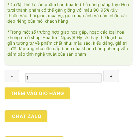
*Do đặt thù là sản phẩm handmade (thủ công bằng tay) Hoa
tươi thành phẩm có thể gần giống với mẫu 90-95%-tùy
thuộc vào thời gian, mùa vụ, góc chụp ảnh và cảm nhận cái
đẹp riêng của mỗi khách hàng
*Trong một số trường hợp giao hoa gấp, hoặc các loại hoa
không có ở shop-Hoa tươi Nguyệt Hỷ sẽ thay thế loại hoa
gần tương tự về phẩm chất như: màu sắc, kiểu dáng, giá trị
.. để đáp ứng nhu cầu cấp bách của khách hàng nhưng vẫn
đảm bảo tính nghệ thuật của sản phẩm
Công
THÊM VÀO GIỎ HÀNG
danh
phú
quý
CHAT ZALO
005
số
lượng