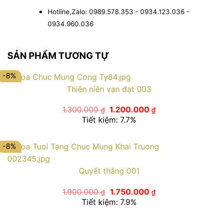
Hotline,Zalo: 0989.578.353 - 0934.123.036 -
0934.960.036
SẢN PHẨM TƯƠNG TỰ
-8%
Thiên niên vạn đạt 003
Giá
Giá
1.300.000
1.200.000
₫
₫
gốc
hiện
Tiết kiệm: 7.7%
là:
tại
1.300.000 ₫.
là:
1.200.000 ₫.
-8%
Quyết thắng 001
Giá
Giá
1.900.000
1.750.000
₫
₫
gốc
hiện
Tiết kiệm: 7.9%
là:
tại
1.900.000 ₫.
là: