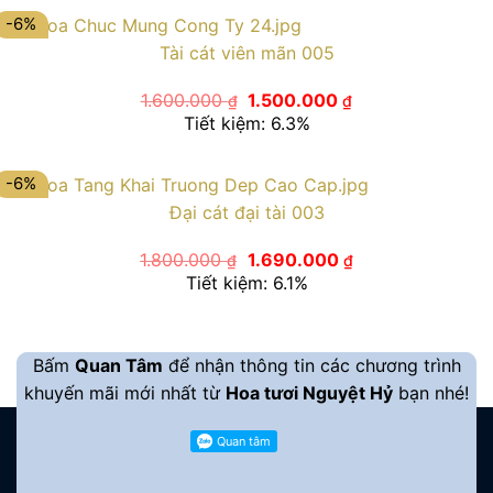
1.750.000 ₫.
-6%
Tài cát viên mãn 005
Giá
Giá
1.600.000
1.500.000
₫
₫
gốc
hiện
Tiết kiệm: 6.3%
là:
tại
1.600.000 ₫.
là:
1.500.000 ₫.
-6%
Đại cát đại tài 003
Giá
Giá
1.800.000
1.690.000
₫
₫
gốc
hiện
Tiết kiệm: 6.1%
là:
tại
1.800.000 ₫.
là:
1.690.000 ₫.
Bấm
Quan Tâm
để nhận thông tin các chương trình
khuyến mãi mới nhất từ
Hoa tươi Nguyệt Hỷ
bạn nhé!