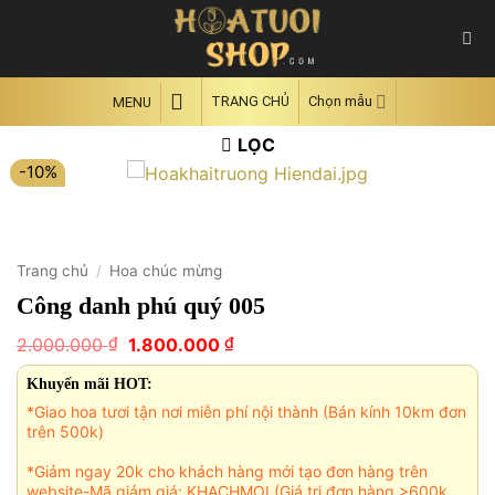
Skip
to
content
TRANG CHỦ
Chọn mẫu
MENU
LỌC
-10%
Trang chủ
/
Hoa chúc mừng
Công danh phú quý 005
Giá
Giá
₫
₫
2.000.000
1.800.000
gốc
hiện
là:
tại
Khuyến mãi HOT:
2.000.000 ₫.
là:
*Giao hoa tươi tận nơi miễn phí nội thành (Bán kính 10km đơn
1.800.000 ₫.
trên 500k)
*Giảm ngay 20k cho khách hàng mới tạo đơn hàng trên
website-Mã giảm giá: KHACHMOI (Giá trị đơn hàng >600k,