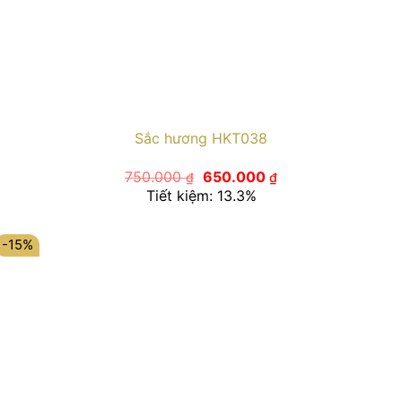
Sắc hương HKT038
Giá
Giá
750.000
650.000
₫
₫
gốc
hiện
Tiết kiệm: 13.3%
là:
tại
750.000 ₫.
là:
650.000 ₫.
-15%