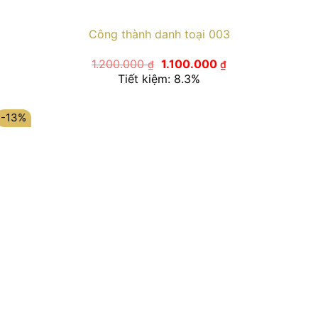
Công thành danh toại 003
Giá
Giá
1.200.000
1.100.000
₫
₫
gốc
hiện
Tiết kiệm: 8.3%
là:
tại
1.200.000 ₫.
là:
1.100.000 ₫.
-13%