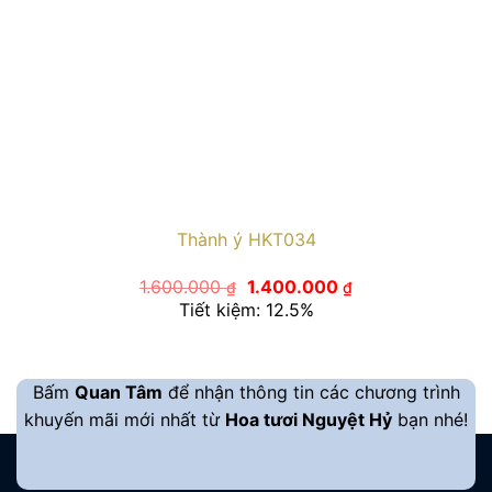
Thành ý HKT034
Giá
Giá
1.600.000
1.400.000
₫
₫
gốc
hiện
Tiết kiệm: 12.5%
là:
tại
1.600.000 ₫.
là:
1.400.000 ₫.
Bấm
Quan Tâm
để nhận thông tin các chương trình
khuyến mãi mới nhất từ
Hoa tươi Nguyệt Hỷ
bạn nhé!