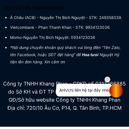
THÔNG TIN THANH TOÁN
Á Châu (ACB) - Nguyễn Thị Bích Nguyệt - STK: 249358339.
Vietcombank - Phan Thanh Khan - STK: 9934123036.
Momo-Nguyễn Thị Bích Nguyệt: 0934123036
*Nội dung chuyển khoản quý khách vui lòng điền "Tên Zalo,
tên Facebook, hoặc SĐT đặt hàng" để
Hoa tươi
Nguyệt Hỷ
tiện lên đơn hàng. Xin cảm ơn
Công ty TNHH Khang Phan - GPKD số 0317366885
Anh/chị liên hệ tại đây nhé
do Sở KH và ĐT TP HCM cấp ngày 04/07/2022
GĐ/Sở hữu website Công ty TNHH Khang Phan
Địa chỉ: 720/10 Âu Cơ, P14, Q. Tân Bình, TP.HCM