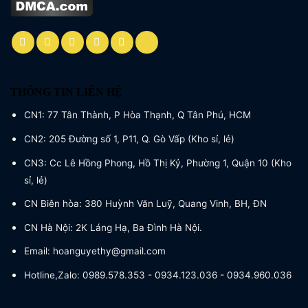
THÔNG TIN LIÊN HỆ
CN1: 77 Tân Thành, P Hòa Thạnh, Q Tân Phú, HCM
CN2: 205 Đường số 1, P11, Q. Gò Vấp (Kho sỉ, lẻ)
CN3: Cc Lê Hồng Phong, Hồ Thị Kỷ, Phường 1, Quận 10 (Kho
sỉ, lẻ)
CN Biên hòa: 380 Huỳnh Văn Luỹ, Quang Vinh, BH, ĐN
CN Hà Nội: 2K Láng Hạ, Ba Đình Hà Nội.
Email: hoanguyethy@gmail.com
Hotline,Zalo: 0989.578.353 - 0934.123.036 - 0934.960.036