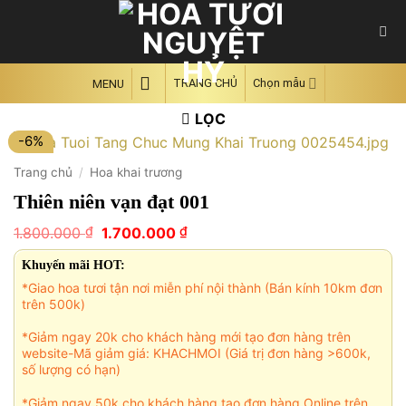
Skip
to
content
TRANG CHỦ
Chọn mẫu
MENU
LỌC
-6%
Trang chủ
/
Hoa khai trương
Thiên niên vạn đạt 001
Giá
Giá
₫
₫
1.800.000
1.700.000
gốc
hiện
là:
tại
Khuyến mãi HOT:
1.800.000 ₫.
là:
*Giao hoa tươi tận nơi miễn phí nội thành (Bán kính 10km đơn
1.700.000 ₫.
trên 500k)
*Giảm ngay 20k cho khách hàng mới tạo đơn hàng trên
website-Mã giảm giá: KHACHMOI (Giá trị đơn hàng >600k,
số lượng có hạn)
*Giảm ngay 50k cho khách hàng tạo đơn hàng Online trên