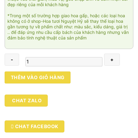
đẹp riêng của mỗi khách hàng
*Trong một số trường hợp giao hoa gấp, hoặc các loại hoa
không có ở shop-Hoa tươi Nguyệt Hỷ sẽ thay thế loại hoa
gần tương tự về phẩm chất như: màu sắc, kiểu dáng, giá trị
.. để đáp ứng nhu cầu cấp bách của khách hàng nhưng vẫn
đảm bảo tính nghệ thuật của sản phẩm
Thiên
THÊM VÀO GIỎ HÀNG
niên
vạn
đạt
CHAT ZALO
001
số
lượng
CHAT FACEBOOK