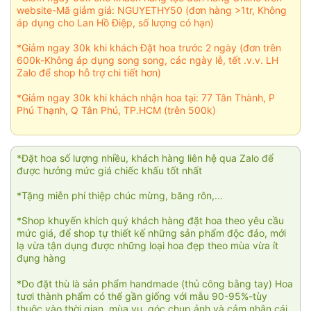
website-Mã giảm giá: NGUYETHY50 (đơn hàng >1tr, Không
áp dụng cho Lan Hồ Điệp, số lượng có hạn)
*Giảm ngay 30k khi khách Đặt hoa trước 2 ngày (đơn trên
600k-Không áp dụng song song, các ngày lễ, tết .v.v. LH
Zalo để shop hỗ trợ chi tiết hơn)
*Giảm ngay 30k khi khách nhận hoa tại: 77 Tân Thành, P
Phú Thạnh, Q Tân Phú, TP.HCM (trên 500k)
*Đặt hoa số lượng nhiều, khách hàng liên hệ qua Zalo để
được hưởng mức giá chiếc khấu tốt nhất
*Tặng miễn phí thiệp chúc mừng, băng rôn,...
*Shop khuyến khích quý khách hàng đặt hoa theo yêu cầu
mức giá, để shop tự thiết kế những sản phẩm độc đáo, mới
lạ vừa tận dụng được những loại hoa đẹp theo mùa vừa ít
đụng hàng
*Do đặt thù là sản phẩm handmade (thủ công bằng tay) Hoa
tươi thành phẩm có thể gần giống với mẫu 90-95%-tùy
thuộc vào thời gian, mùa vụ, góc chụp ảnh và cảm nhận cái