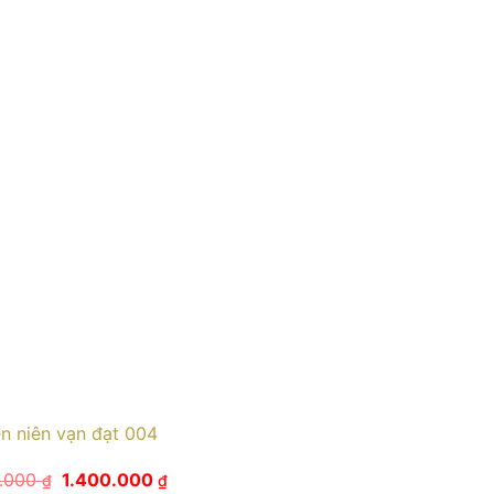
ên niên vạn đạt 004
Giá
Giá
0.000
1.400.000
₫
₫