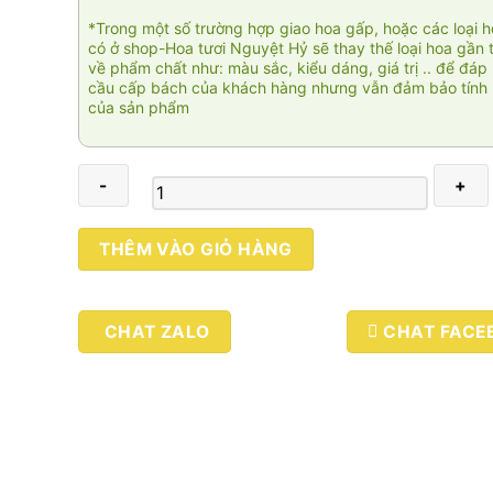
*Trong một số trường hợp giao hoa gấp, hoặc các loại 
có ở shop-Hoa tươi Nguyệt Hỷ sẽ thay thế loại hoa gần 
về phẩm chất như: màu sắc, kiểu dáng, giá trị .. để đáp
cầu cấp bách của khách hàng nhưng vẫn đảm bảo tính 
của sản phẩm
Thiên
THÊM VÀO GIỎ HÀNG
niên
vạn
đạt
CHAT ZALO
CHAT FACE
003
số
lượng