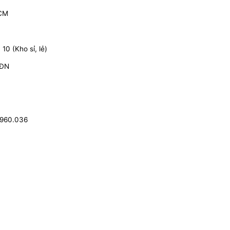
HCM
0 (Kho sỉ, lẻ)
 ĐN
.960.036