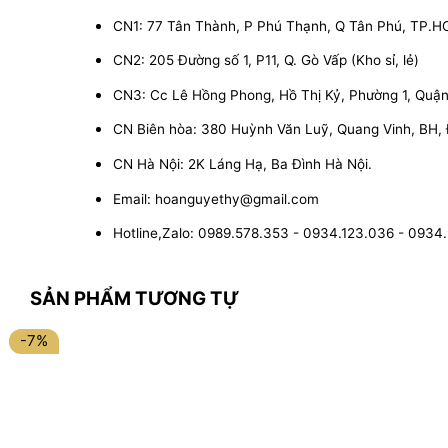
CN1: 77 Tân Thành, P Phú Thạnh, Q Tân Phú, TP.
CN2: 205 Đường số 1, P11, Q. Gò Vấp (Kho sỉ, lẻ)
CN3: Cc Lê Hồng Phong, Hồ Thị Kỷ, Phường 1, Quận 1
CN Biên hòa: 380 Huỳnh Văn Luỹ, Quang Vinh, BH,
CN Hà Nội: 2K Láng Hạ, Ba Đình Hà Nội.
Email: hoanguyethy@gmail.com
Hotline,Zalo: 0989.578.353 - 0934.123.036 - 0934
SẢN PHẨM TƯƠNG TỰ
-7%