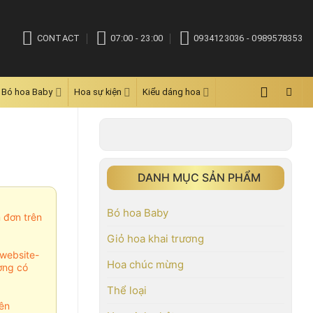
CONTACT
07:00 - 23:00
0934123036 - 0989578353
Bó hoa Baby
Hoa sự kiện
Kiểu dáng hoa
DANH MỤC SẢN PHẨM
Bó hoa Baby
m đơn trên
Giỏ hoa khai trương
website-
Hoa chúc mừng
ợng có
Thể loại
ên