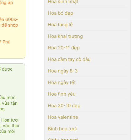
Hoa sinh nhật
ông áp
Hoa bó đẹp
rên 600k-
Hoa tang lễ
o để shop
Hoa khai trương
P Phú
Hoa 20-11 đẹp
Hoa cầm tay cô dâu
ể được
Hoa ngày 8-3
Hoa ngày tết
Hoa tình yêu
cầu mức
ạ vừa tận
Hoa 20-10 đẹp
àng
Hoa valentine
 Hoa tươi
 vào thời
Bình hoa tươi
của mỗi