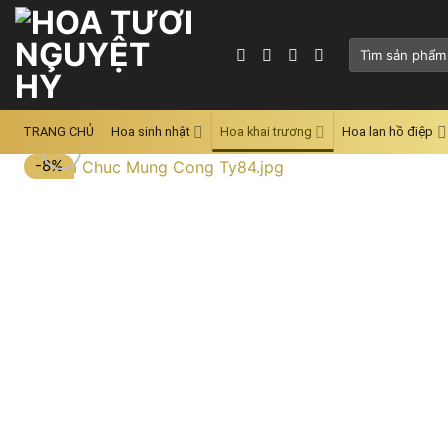
Skip
to
Tìm
content
kiếm:
TRANG CHỦ
Hoa sinh nhật
Hoa khai trương
Hoa lan hồ điệp
-8%