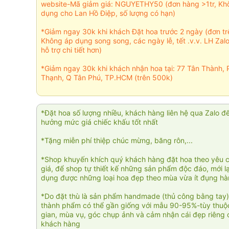
website-Mã giảm giá: NGUYETHY50 (đơn hàng >1tr, Kh
dụng cho Lan Hồ Điệp, số lượng có hạn)
*Giảm ngay 30k khi khách Đặt hoa trước 2 ngày (đơn t
Không áp dụng song song, các ngày lễ, tết .v.v. LH Zal
hỗ trợ chi tiết hơn)
*Giảm ngay 30k khi khách nhận hoa tại: 77 Tân Thành, 
Thạnh, Q Tân Phú, TP.HCM (trên 500k)
*Đặt hoa số lượng nhiều, khách hàng liên hệ qua Zalo đ
hưởng mức giá chiếc khấu tốt nhất
*Tặng miễn phí thiệp chúc mừng, băng rôn,...
*Shop khuyến khích quý khách hàng đặt hoa theo yêu 
giá, để shop tự thiết kế những sản phẩm độc đáo, mới l
dụng được những loại hoa đẹp theo mùa vừa ít đụng h
*Do đặt thù là sản phẩm handmade (thủ công bằng tay)
thành phẩm có thể gần giống với mẫu 90-95%-tùy thuộc
gian, mùa vụ, góc chụp ảnh và cảm nhận cái đẹp riêng 
khách hàng