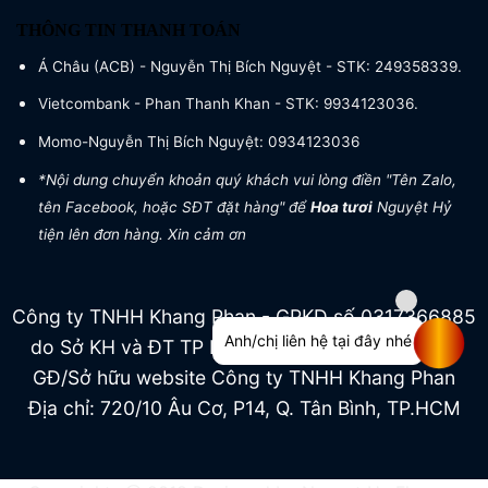
THÔNG TIN THANH TOÁN
Á Châu (ACB) - Nguyễn Thị Bích Nguyệt - STK: 249358339.
Vietcombank - Phan Thanh Khan - STK: 9934123036.
Momo-Nguyễn Thị Bích Nguyệt: 0934123036
*Nội dung chuyển khoản quý khách vui lòng điền "Tên Zalo,
tên Facebook, hoặc SĐT đặt hàng" để
Hoa tươi
Nguyệt Hỷ
tiện lên đơn hàng. Xin cảm ơn
Công ty TNHH Khang Phan - GPKD số 0317366885
Anh/chị liên hệ tại đây nhé
do Sở KH và ĐT TP HCM cấp ngày 04/07/2022
GĐ/Sở hữu website Công ty TNHH Khang Phan
Địa chỉ: 720/10 Âu Cơ, P14, Q. Tân Bình, TP.HCM