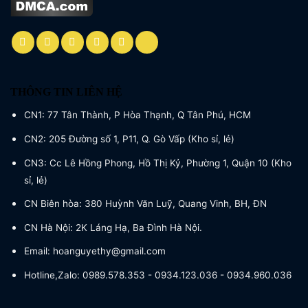
THÔNG TIN LIÊN HỆ
CN1: 77 Tân Thành, P Hòa Thạnh, Q Tân Phú, HCM
CN2: 205 Đường số 1, P11, Q. Gò Vấp (Kho sỉ, lẻ)
CN3: Cc Lê Hồng Phong, Hồ Thị Kỷ, Phường 1, Quận 10 (Kho
sỉ, lẻ)
CN Biên hòa: 380 Huỳnh Văn Luỹ, Quang Vinh, BH, ĐN
CN Hà Nội: 2K Láng Hạ, Ba Đình Hà Nội.
Email: hoanguyethy@gmail.com
Hotline,Zalo: 0989.578.353 - 0934.123.036 - 0934.960.036