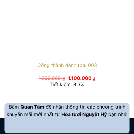
Công thành danh toại 003
Giá
Giá
1.200.000
1.100.000
₫
₫
gốc
hiện
Tiết kiệm: 8.3%
là:
tại
1.200.000 ₫.
là:
1.100.000 ₫.
Bấm
Quan Tâm
để nhận thông tin các chương trình
khuyến mãi mới nhất từ
Hoa tươi Nguyệt Hỷ
bạn nhé!