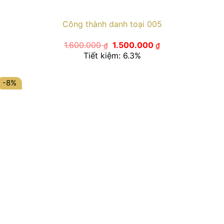
Công thành danh toại 005
Giá
Giá
1.600.000
1.500.000
₫
₫
gốc
hiện
Tiết kiệm: 6.3%
là:
tại
1.600.000 ₫.
là:
1.500.000 ₫.
-8%