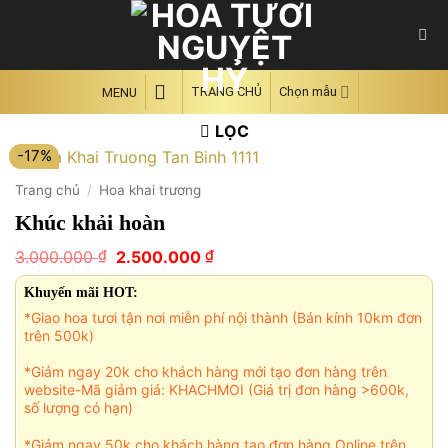
Skip
to
content
TRANG CHỦ
Chọn mẫu
MENU
LỌC
-17%
Trang chủ
/
Hoa khai trương
Khúc khải hoàn
Giá
Giá
₫
₫
3.000.000
2.500.000
gốc
hiện
là:
tại
Khuyến mãi HOT:
3.000.000 ₫.
là:
*Giao hoa tươi tận nơi miễn phí nội thành (Bán kính 10km đơn
2.500.000 ₫.
trên 500k)
*Giảm ngay 20k cho khách hàng mới tạo đơn hàng trên
website-Mã giảm giá: KHACHMOI (Giá trị đơn hàng >600k,
số lượng có hạn)
*Giảm ngay 50k cho khách hàng tạo đơn hàng Online trên