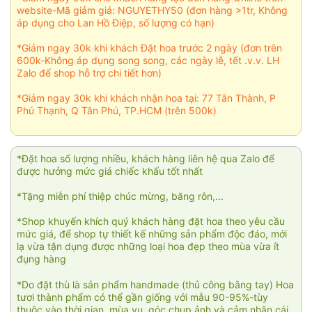
website-Mã giảm giá: NGUYETHY50 (đơn hàng >1tr, Không
áp dụng cho Lan Hồ Điệp, số lượng có hạn)
*Giảm ngay 30k khi khách Đặt hoa trước 2 ngày (đơn trên
600k-Không áp dụng song song, các ngày lễ, tết .v.v. LH
Zalo để shop hỗ trợ chi tiết hơn)
*Giảm ngay 30k khi khách nhận hoa tại: 77 Tân Thành, P
Phú Thạnh, Q Tân Phú, TP.HCM (trên 500k)
*Đặt hoa số lượng nhiều, khách hàng liên hệ qua Zalo để
được hưởng mức giá chiếc khấu tốt nhất
*Tặng miễn phí thiệp chúc mừng, băng rôn,...
*Shop khuyến khích quý khách hàng đặt hoa theo yêu cầu
mức giá, để shop tự thiết kế những sản phẩm độc đáo, mới
lạ vừa tận dụng được những loại hoa đẹp theo mùa vừa ít
đụng hàng
*Do đặt thù là sản phẩm handmade (thủ công bằng tay) Hoa
tươi thành phẩm có thể gần giống với mẫu 90-95%-tùy
thuộc vào thời gian, mùa vụ, góc chụp ảnh và cảm nhận cái