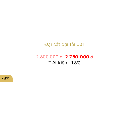
Đại cát đại tài 001
Giá
Giá
2.800.000
2.750.000
₫
₫
gốc
hiện
Tiết kiệm: 1.8%
là:
tại
2.800.000 ₫.
là:
2.750.000 ₫.
-9%