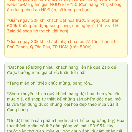
website-Mã giảm giá: NGUYETHY50 (đơn hàng >1tr, Không
áp dụng cho Lan Hồ Điệp, số lượng có hạn)
*Giảm ngay 30k khi khách Đặt hoa trước 2 ngày (đơn trên
600k-Không áp dụng song song, các ngày lễ, tết .v.v. LH
Zalo để shop hỗ trợ chi tiết hơn)
*Giảm ngay 30k khi khách nhận hoa tại: 77 Tân Thành, P
Phú Thạnh, Q Tân Phú, TP.HCM (trên 500k)
*Đặt hoa số lượng nhiều, khách hàng liên hệ qua Zalo để
được hưởng mức giá chiếc khấu tốt nhất
*Tặng miễn phí thiệp chúc mừng, băng rôn,...
*Shop khuyến khích quý khách hàng đặt hoa theo yêu cầu
mức giá, để shop tự thiết kế những sản phẩm độc đáo, mới
lạ vừa tận dụng được những loại hoa đẹp theo mùa vừa ít
đụng hàng
*Do đặt thù là sản phẩm handmade (thủ công bằng tay) Hoa
tươi thành phẩm có thể gần giống với mẫu 90-95%-tùy
thuộc vào thời gian, mùa vụ, góc chụp ảnh và cảm nhận cái