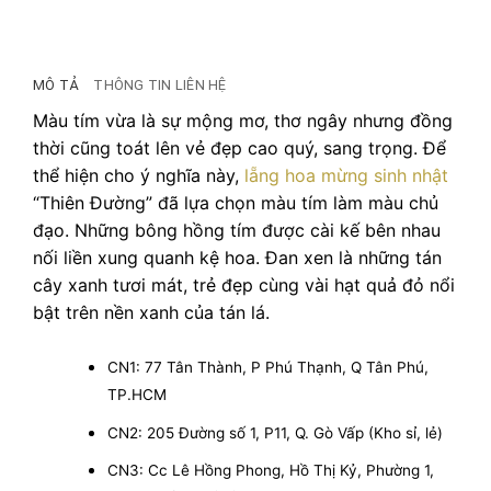
MÔ TẢ
THÔNG TIN LIÊN HỆ
Màu tím vừa là sự mộng mơ, thơ ngây nhưng đồng
thời cũng toát lên vẻ đẹp cao quý, sang trọng. Để
thể hiện cho ý nghĩa này,
lẵng hoa mừng sinh nhật
“Thiên Đường” đã lựa chọn màu tím làm màu chủ
đạo. Những bông hồng tím được cài kế bên nhau
nối liền xung quanh kệ hoa. Đan xen là những tán
cây xanh tươi mát, trẻ đẹp cùng vài hạt quả đỏ nổi
bật trên nền xanh của tán lá.
CN1: 77 Tân Thành, P Phú Thạnh, Q Tân Phú,
TP.HCM
CN2: 205 Đường số 1, P11, Q. Gò Vấp (Kho sỉ, lẻ)
CN3: Cc Lê Hồng Phong, Hồ Thị Kỷ, Phường 1,