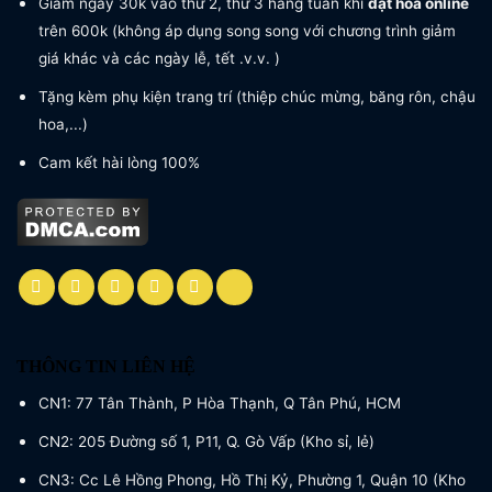
Giảm ngay 30k vào thứ 2, thứ 3 hàng tuần khi
đặt hoa online
trên 600k (không áp dụng song song với chương trình giảm
giá khác và các ngày lễ, tết .v.v. )
Tặng kèm phụ kiện trang trí (thiệp chúc mừng, băng rôn, chậu
hoa,...)
Cam kết hài lòng 100%
THÔNG TIN LIÊN HỆ
CN1: 77 Tân Thành, P Hòa Thạnh, Q Tân Phú, HCM
CN2: 205 Đường số 1, P11, Q. Gò Vấp (Kho sỉ, lẻ)
CN3: Cc Lê Hồng Phong, Hồ Thị Kỷ, Phường 1, Quận 10 (Kho