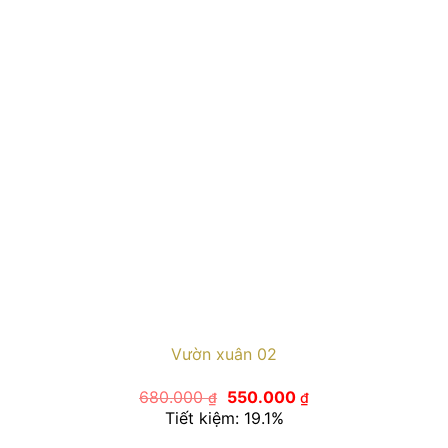
Vườn xuân 02
Giá
Giá
680.000
550.000
₫
₫
gốc
hiện
Tiết kiệm: 19.1%
là:
tại
680.000 ₫.
là: