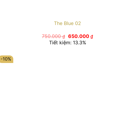
The Blue 02
Giá
Giá
750.000
650.000
₫
₫
gốc
hiện
Tiết kiệm: 13.3%
là:
tại
750.000 ₫.
là:
650.000 ₫.
-10%