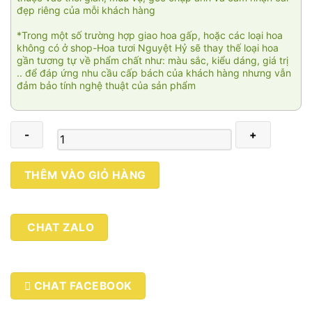
đẹp riêng của mỗi khách hàng
*Trong một số trường hợp giao hoa gấp, hoặc các loại hoa
không có ở shop-Hoa tươi Nguyệt Hỷ sẽ thay thế loại hoa
gần tương tự về phẩm chất như: màu sắc, kiểu dáng, giá trị
.. để đáp ứng nhu cầu cấp bách của khách hàng nhưng vẫn
đảm bảo tính nghệ thuật của sản phẩm
Thiên
THÊM VÀO GIỎ HÀNG
đường
SN308
số
CHAT ZALO
lượng
CHAT FACEBOOK