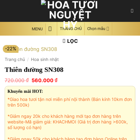
Skip
to
content
TRANG CHỦ
Chọn mẫu
MENU
LỌC
-22%
Trang chủ
/
Hoa sinh nhật
Thiên đường SN308
Giá
Giá
₫
₫
720.000
560.000
gốc
hiện
là:
tại
Khuyến mãi HOT:
720.000 ₫.
là:
*Giao hoa tươi tận nơi miễn phí nội thành (Bán kính 10km đơn
560.000 ₫.
trên 500k)
*Giảm ngay 20k cho khách hàng mới tạo đơn hàng trên
website-Mã giảm giá: KHACHMOI (Giá trị đơn hàng >600k,
số lượng có hạn)
*Giảm ngay 50k cho khách hàng tạo đơn hàng Online trên