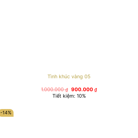
Tình khúc vàng 05
Giá
Giá
1.000.000
900.000
₫
₫
gốc
hiện
Tiết kiệm: 10%
là:
tại
1.000.000 ₫.
là:
900.000 ₫.
-14%