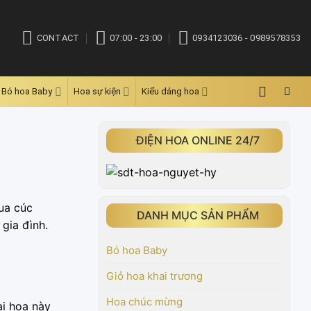
CONTACT
07:00 - 23:00
0934123036 - 0989578353
Bó hoa Baby
Hoa sự kiện
Kiểu dáng hoa
ĐIỆN HOA ONLINE 24/7
qua cúc
DANH MỤC SẢN PHẨM
 gia đình.
Bó hoa Baby
Giỏ hoa khai trương
Hoa chúc mừng
ại hoa này