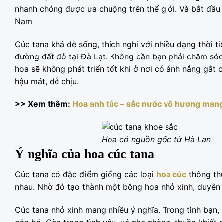
nhanh chóng được ưa chuộng trên thế giới. Và bắt đầu 
Nam
Cúc tana khá dễ sống, thích nghi với nhiều dạng thời 
đường đất đỏ tại Đà Lạt. Không cần bạn phải chăm sóc
hoa sẽ không phát triển tốt khi ở nơi có ánh nắng gắt c
hậu mát, dễ chịu.
>> Xem thêm:
Hoa anh túc – sắc nước vô hương mang
Hoa có nguồn gốc từ Hà Lan
Ý nghĩa của hoa cúc tana
Cúc tana có đặc điểm giống các loại
hoa cúc
thông th
nhau. Nhờ đó tạo thành một bông hoa nhỏ xinh, duyên
Cúc tana nhỏ xinh mang nhiều ý nghĩa. Trong tình bạn, 
gắn bó. Còn trong tình yêu, vẻ nhẹ nhàng, thuần khiết