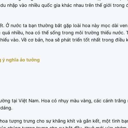
du nhập vào nhiều quốc gia khác nhau trên thế giới trong 
tiết. Ở nước ta bạn thường bắt gặp loài hoa này mọc dài ve
 quá nhiều, hoa có thể sống trong môi trường thiếu nước. 
hiếu vào. Về cơ bản, hoa sẽ phát triển tốt nhất trong điều k
 ý nghĩa ảo tưởng
ường tại Việt Nam. Hoa có nhụy màu vàng, các cánh trắng
 dáng.
hoa tượng trưng cho sự khắng khít và gắn kết, một tình bạn
 của chúng tượng trưng cho sự bắt đầu, thuở mới vừa chớm 