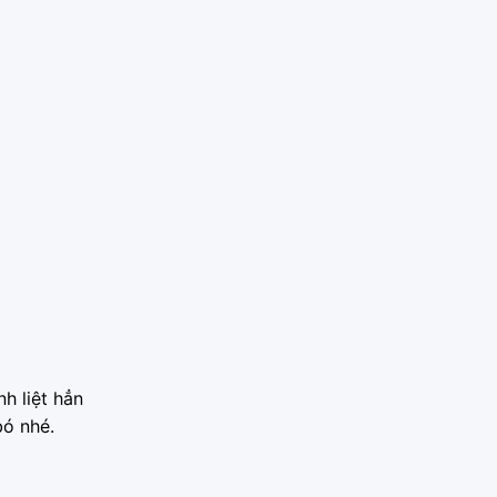
h liệt hẳn
bó nhé.