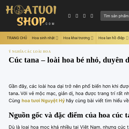
Skip
to
Tìm
content
kiếm:
TRANG CHỦ
Hoa sinh nhật
Hoa khai trương
Hoa lan hồ điệp
Ý NGHĨA CÁC LOÀI HOA
Cúc tana – loài hoa bé nhỏ, duyên 
Gần đây, các loài hoa dại trở nên phổ biến hơn khi đượ
tana
.
Với vẻ mộc mạc, giản dị, hoa được trang trí rất n
Cùng
hoa tươi Nguyệt Hỷ
hãy cùng bài viết tìm hiểu về
Nguồn gốc và đặc điểm của hoa cúc t
Dù là loại hoa mọc khá nhiều tại Việt Nam, nhưng cúc 