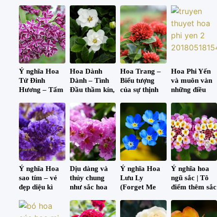
Ý nghĩa Hoa
Hoa Dành
Hoa Trang –
Hoa Phi Yến
Tử Đinh
Dành – Tình
Biểu tượng
và muôn vàn
Hương – Tấm
Đầu thầm kín,
của sự thịnh
những điều
lòng hiếu thảo
trân quý!
vượng và sung
thú vị mà bạn
và sự hi sinh
túc
chưa biết.
cao cả!
Ý nghĩa Hoa
Dịu dàng và
Ý nghĩa Hoa
Ý nghĩa hoa
sao tím – vẻ
thủy chung
Lưu Ly
ngũ sắc | Tô
đẹp diệu kì
như sắc hoa
(Forget Me
điểm thêm sắc
của những
bằng lăng tím
Not) và câu
màu cho cuộc
bông hoa nhỏ
chuyện tình
sống
xinh
yêu thủy