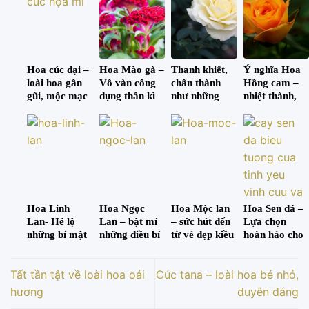
chung.
Hoa cúc dại –
Hoa Mào gà –
Thanh khiết,
Ý nghĩa Hoa
loài hoa gần
Vô vàn công
chân thành
Hồng cam –
gũi, mộc mạc
dụng thần kì
như những
nhiệt thành,
nhưng không
ẩn dưới vẻ
bông hoa
cháy bỏng và
kém phần cao
ngoài giản dị
hồng trắng
rực rỡ
quý
Hoa Linh
Hoa Ngọc
Hoa Mộc lan
Hoa Sen đá –
Lan- Hé lộ
Lan – bật mí
– sức hút đến
Lựa chọn
những bí mật
những điều bí
từ vẻ đẹp kiều
hoàn hảo cho
thú vị về loài
ẩn về loài hoa
diễm và
những món
hoa có độc
có sức sống
hương quyến
quà đầy ý
Tất tần tật về loài hoa oải
Cúc tana – loài hoa bé nhỏ,
bền bỉ
rũ!
nghĩa
hương
duyên dáng