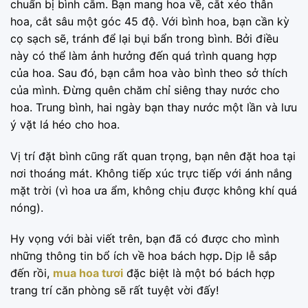
chuẩn bị bình cắm. Bạn mang hoa về, cắt xéo thân
hoa, cắt sâu một góc 45 độ. Với bình hoa, bạn cần kỳ
cọ sạch sẽ, tránh để lại bụi bẩn trong bình. Bởi điều
này có thể làm ảnh hưởng đến quá trình quang hợp
của hoa. Sau đó, bạn cắm hoa vào bình theo sở thích
của mình. Đừng quên chăm chỉ siêng thay nước cho
hoa. Trung bình, hai ngày bạn thay nước một lần và lưu
ý vặt lá héo cho hoa.
Vị trí đặt bình cũng rất quan trọng, bạn nên đặt hoa tại
nơi thoáng mát. Không tiếp xúc trực tiếp với ánh nắng
mặt trời (vì hoa ưa ẩm, không chịu được không khí quá
nóng).
Hy vọng với bài viết trên, bạn đã có được cho mình
những thông tin bổ ích về hoa bách hợp
.
Dịp lễ sắp
đến rồi,
mua hoa tươi
đặc biệt là một bó bách hợp
trang trí căn phòng sẽ rất tuyệt vời đấy!