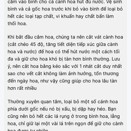
cắm vào bình cho cả cành hoa hút đủ nước. Vệ sinh
bình và cả gốc hoa trước khi bỏ vào bình để loại bỏ
hết các loại tạp chất, vi khuẩn hay chất bẩn làm
thối hoa.
Khi bắt đầu cắm hoa, chúng ta nên cắt vát cành hoa
(cắt chéo 45 độ, tăng tiết diện tiếp xúc giữa cành
hoa và nước) để hoa có thể hút nước một cách tối
đa và giữ cho hoa khó bị tàn hơn bình thường. Lưu
ý, nên cắt hoa bằng kéo sắc với 1 nhát cắt duy nhất
sao cho vết cắt không làm ảnh hưởng, tổn thương
đến ngày hoa, như vậy cũng giúp cho hoa lâu tàn
hơn rất nhiều
Thường xuyên quan tâm, loại bỏ một số cánh hoa
phía dưới gốc nếu nó bị xấu, bị dập hay héo. Bạn
cũng nên bỏ hết các lá rụng ở trong bình hoa, lẵng
hoa, chỉ giữ lại một vài lá trên ngọn để giữ cho cành
hoa được tự nhiên.