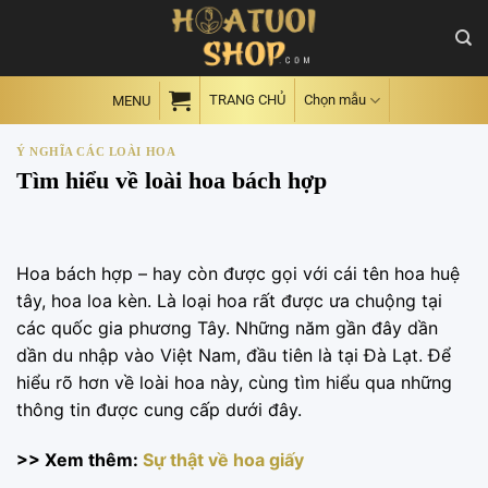
Skip
to
content
TRANG CHỦ
Chọn mẫu
MENU
Ý NGHĨA CÁC LOÀI HOA
Tìm hiểu về loài hoa bách hợp
Hoa bách hợp – hay còn được gọi với cái tên hoa huệ
tây, hoa loa kèn. Là loại hoa rất được ưa chuộng tại
các quốc gia phương Tây. Những năm gần đây dần
dần du nhập vào Việt Nam, đầu tiên là tại Đà Lạt. Để
hiểu rõ hơn về loài hoa này, cùng tìm hiểu qua những
thông tin được cung cấp dưới đây.
>> Xem thêm:
Sự thật về hoa giấy