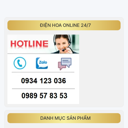
ĐIỆN HOA ONLINE 24/7
DANH MỤC SẢN PHẨM