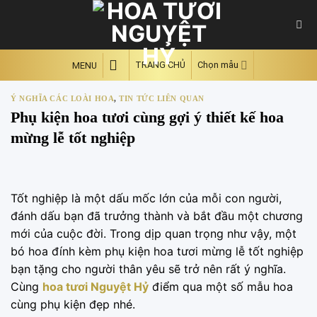
Skip
to
content
TRANG CHỦ
Chọn mẫu
MENU
Ý NGHĨA CÁC LOÀI HOA
,
TIN TỨC LIÊN QUAN
Phụ kiện hoa tươi cùng gợi ý thiết kế hoa
mừng lễ tốt nghiệp
Tốt nghiệp là một dấu mốc lớn của mỗi con người,
đánh dấu bạn đã trưởng thành và bắt đầu một chương
mới của cuộc đời. Trong dịp quan trọng như vậy, một
bó hoa đính kèm phụ kiện hoa tươi mừng lễ tốt nghiệp
bạn tặng cho người thân yêu sẽ trở nên rất ý nghĩa.
Cùng
hoa tươi Nguyệt Hỷ
điểm qua một số mẫu hoa
cùng phụ kiện đẹp nhé.