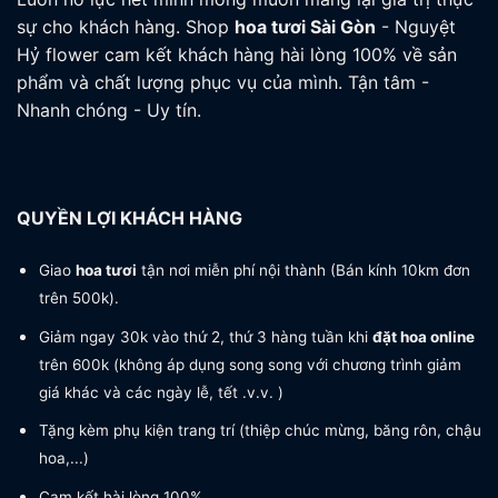
sự cho khách hàng. Shop
hoa tươi
Sài Gòn
- Nguyệt
Hỷ flower cam kết khách hàng hài lòng 100% về sản
phẩm và chất lượng phục vụ của mình. Tận tâm -
Nhanh chóng - Uy tín.
QUYỀN LỢI KHÁCH HÀNG
Giao
hoa tươi
tận nơi miễn phí nội thành (Bán kính 10km đơn
trên 500k).
Giảm ngay 30k vào thứ 2, thứ 3 hàng tuần khi
đặt hoa online
trên 600k (không áp dụng song song với chương trình giảm
giá khác và các ngày lễ, tết .v.v. )
Tặng kèm phụ kiện trang trí (thiệp chúc mừng, băng rôn, chậu
hoa,...)
Cam kết hài lòng 100%