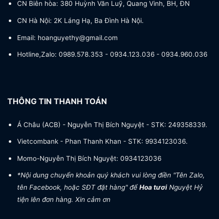
CN Biên hòa: 380 Huỳnh Văn Luỹ, Quang Vinh, BH, ĐN
CN Hà Nội: 2K Láng Hạ, Ba Đình Hà Nội.
Email: hoanguyethy@gmail.com
Hotline,Zalo: 0989.578.353 - 0934.123.036 - 0934.960.036
THÔNG TIN THANH TOÁN
Á Châu (ACB) - Nguyễn Thị Bích Nguyệt - STK: 249358339.
Vietcombank - Phan Thanh Khan - STK: 9934123036.
Momo-Nguyễn Thị Bích Nguyệt: 0934123036
*Nội dung chuyển khoản quý khách vui lòng điền "Tên Zalo,
tên Facebook, hoặc SĐT đặt hàng" để
Hoa tươi
Nguyệt Hỷ
tiện lên đơn hàng. Xin cảm ơn