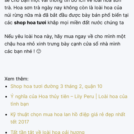
sẻ cho bạn một vài thông tin bổ ích về loài hoa sơn
trà. Hoa sơn trà ngày nay không còn là loài hoa của
núi rừng nữa mà đã bắt đầu được bày bán phổ biến tại
các
shop hoa tươi
khắp mọi miền đất nước chúng ta
Nếu yêu loài hoa này, hãy mua ngay về cho mình một
chậu hoa nhỏ xinh trưng bày cạnh cửa sổ nhà mình
các bạn nhé ! 🙂
Xem thêm:
Shop hoa tươi đường 3 tháng 2, quận 10
Ý nghĩa của Hoa thủy tiên – Lily Peru | Loài hoa của
tình bạn
Kỹ thuật chọn mua hoa lan hồ điệp giá rẻ đẹp nhất
tết 2017
Tất tần tật về loài hoa oải hương