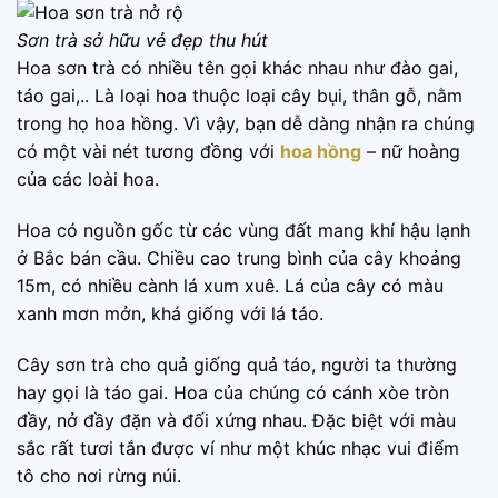
Sơn trà sở hữu vẻ đẹp thu hút
Hoa sơn trà có nhiều tên gọi khác nhau như đào gai,
táo gai,.. Là loại hoa thuộc loại cây bụi, thân gỗ, nằm
trong họ hoa hồng. Vì vậy, bạn dễ dàng nhận ra chúng
có một vài nét tương đồng với
hoa hồng
– nữ hoàng
của các loài hoa.
Hoa có nguồn gốc từ các vùng đất mang khí hậu lạnh
ở Bắc bán cầu. Chiều cao trung bình của cây khoảng
15m, có nhiều cành lá xum xuê. Lá của cây có màu
xanh mơn mởn, khá giống với lá táo.
Cây sơn trà cho quả giống quả táo, người ta thường
hay gọi là táo gai. Hoa của chúng có cánh xòe tròn
đầy, nở đầy đặn và đối xứng nhau. Đặc biệt với màu
sắc rất tươi tắn được ví như một khúc nhạc vui điểm
tô cho nơi rừng núi.