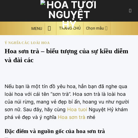
Skip
to
content
TRANG CHỦ
Chọn mẫu
MENU
Ý NGHĨA CÁC LOÀI HOA
Hoa sơn trà – biểu tượng của sự kiều diễm
và đài các
Nếu bạn là một tín đồ yêu hoa, hẳn bạn đã nghe qua
loài hoa với cái tên “sơn trà”. Hoa sơn trà là loài hoa
của núi rừng, mang vẻ đẹp bí ẩn, hoang vu như người
sơn nữ. Sau đây, hãy cùng
Hoa tuoi
Nguyệt Hỷ khám
phá vẻ đẹp và ý nghĩa
Hoa sơn trà
nhé
Đặc điểm và nguồn gốc của hoa sơn trà