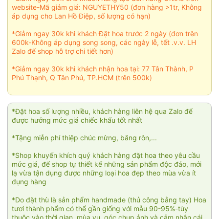
website-Mã giảm giá: NGUYETHY50 (đơn hàng >1tr, Không
áp dụng cho Lan Hồ Điệp, số lượng có hạn)
*Giảm ngay 30k khi khách Đặt hoa trước 2 ngày (đơn trên
600k-Không áp dụng song song, các ngày lễ, tết .v.v. LH
Zalo để shop hỗ trợ chi tiết hơn)
*Giảm ngay 30k khi khách nhận hoa tại: 77 Tân Thành, P
Phú Thạnh, Q Tân Phú, TP.HCM (trên 500k)
*Đặt hoa số lượng nhiều, khách hàng liên hệ qua Zalo để
được hưởng mức giá chiếc khấu tốt nhất
*Tặng miễn phí thiệp chúc mừng, băng rôn,...
*Shop khuyến khích quý khách hàng đặt hoa theo yêu cầu
mức giá, để shop tự thiết kế những sản phẩm độc đáo, mới
lạ vừa tận dụng được những loại hoa đẹp theo mùa vừa ít
đụng hàng
*Do đặt thù là sản phẩm handmade (thủ công bằng tay) Hoa
tươi thành phẩm có thể gần giống với mẫu 90-95%-tùy
thuộc vào thời gian, mùa vụ, góc chụp ảnh và cảm nhận cái