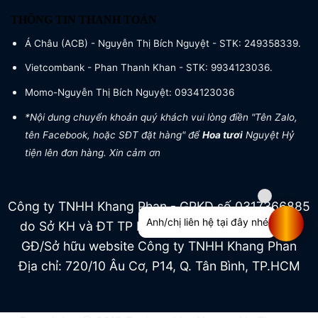
THÔNG TIN THANH TOÁN
Á Châu (ACB) - Nguyễn Thị Bích Nguyệt - STK: 249358339.
Vietcombank - Phan Thanh Khan - STK: 9934123036.
Momo-Nguyễn Thị Bích Nguyệt: 0934123036
*Nội dung chuyển khoản quý khách vui lòng điền "Tên Zalo,
tên Facebook, hoặc SĐT đặt hàng" để
Hoa tươi
Nguyệt Hỷ
tiện lên đơn hàng. Xin cảm ơn
Công ty TNHH Khang Phan - GPKD số 0317366885
Anh/chị liên hệ tại đây nhé
do Sở KH và ĐT TP HCM cấp ngày 04/07/2022
GĐ/Sở hữu website Công ty TNHH Khang Phan
Địa chỉ: 720/10 Âu Cơ, P14, Q. Tân Bình, TP.HCM