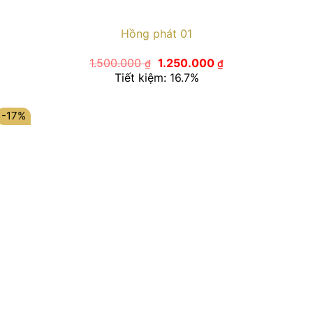
Hồng phát 01
Giá
Giá
1.500.000
1.250.000
₫
₫
gốc
hiện
Tiết kiệm: 16.7%
là:
tại
1.500.000 ₫.
là:
1.250.000 ₫.
-17%