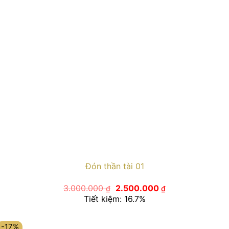
Đón thần tài 01
Giá
Giá
3.000.000
2.500.000
₫
₫
gốc
hiện
Tiết kiệm: 16.7%
là:
tại
3.000.000 ₫.
là:
2.500.000 ₫.
-17%