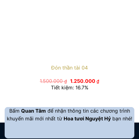
Đón thần tài 04
Giá
Giá
1.500.000
1.250.000
₫
₫
gốc
hiện
Tiết kiệm: 16.7%
là:
tại
1.500.000 ₫.
là:
1.250.000 ₫.
Bấm
Quan Tâm
để nhận thông tin các chương trình
khuyến mãi mới nhất từ
Hoa tươi Nguyệt Hỷ
bạn nhé!