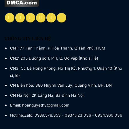
THÔNG TIN LIÊN HỆ
CN1: 77 Tân Thành, P Hòa Thạnh, Q Tân Phú, HCM
CN2: 205 Đường số 1, P11, Q. Gò Vấp (Kho sỉ, lẻ)
CN3: Cc Lê Hồng Phong, Hồ Thị Kỷ, Phường 1, Quận 10 (Kho
sỉ, lẻ)
CN Biên hòa: 380 Huỳnh Văn Luỹ, Quang Vinh, BH, ĐN
CN Hà Nội: 2K Láng Hạ, Ba Đình Hà Nội.
Email: hoanguyethy@gmail.com
Hotline,Zalo: 0989.578.353 - 0934.123.036 - 0934.960.036