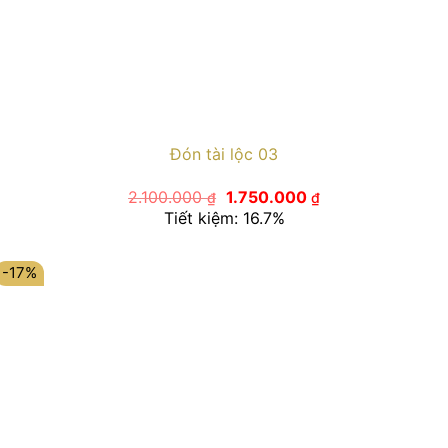
Đón tài lộc 03
Giá
Giá
2.100.000
1.750.000
₫
₫
gốc
hiện
Tiết kiệm: 16.7%
là:
tại
2.100.000 ₫.
là:
1.750.000 ₫.
-17%