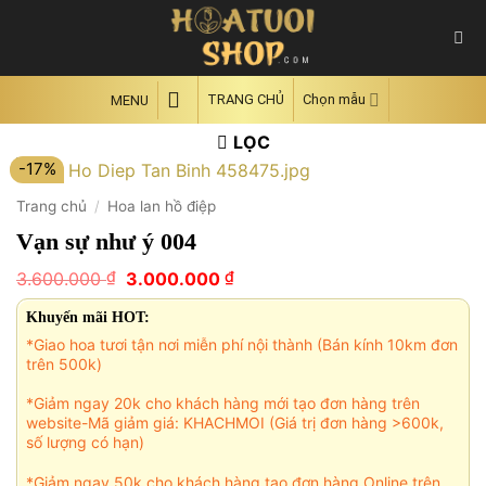
Skip
to
content
TRANG CHỦ
Chọn mẫu
MENU
LỌC
-17%
Trang chủ
/
Hoa lan hồ điệp
Vạn sự như ý 004
Giá
Giá
₫
₫
3.600.000
3.000.000
gốc
hiện
là:
tại
Khuyến mãi HOT:
3.600.000 ₫.
là:
*Giao hoa tươi tận nơi miễn phí nội thành (Bán kính 10km đơn
3.000.000 ₫.
trên 500k)
*Giảm ngay 20k cho khách hàng mới tạo đơn hàng trên
website-Mã giảm giá: KHACHMOI (Giá trị đơn hàng >600k,
số lượng có hạn)
*Giảm ngay 50k cho khách hàng tạo đơn hàng Online trên