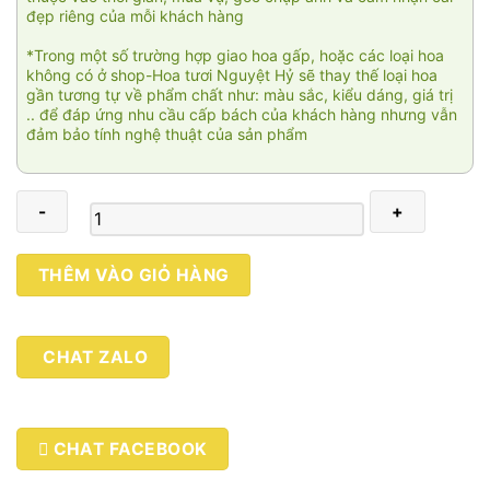
đẹp riêng của mỗi khách hàng
*Trong một số trường hợp giao hoa gấp, hoặc các loại hoa
không có ở shop-Hoa tươi Nguyệt Hỷ sẽ thay thế loại hoa
gần tương tự về phẩm chất như: màu sắc, kiểu dáng, giá trị
.. để đáp ứng nhu cầu cấp bách của khách hàng nhưng vẫn
đảm bảo tính nghệ thuật của sản phẩm
Vạn
THÊM VÀO GIỎ HÀNG
sự
như
ý
CHAT ZALO
004
số
lượng
CHAT FACEBOOK