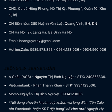
CN3: Cc Lê Hồng Phong, Hồ Thị Kỷ, Phường 1, Quận 10 (Kho
sỉ, lẻ)
CN Biên hòa: 380 Huỳnh Văn Luỹ, Quang Vinh, BH, ĐN
CN Hà Nội: 2K Láng Hạ, Ba Đình Hà Nội.
Email: hoanguyethy@gmail.com
Hotline,Zalo: 0989.578.353 - 0934.123.036 - 0934.960.036
THÔNG TIN THANH TOÁN
Á Châu (ACB) - Nguyễn Thị Bích Nguyệt - STK: 249358339.
Vietcombank - Phan Thanh Khan - STK: 9934123036.
Momo-Nguyễn Thị Bích Nguyệt: 0934123036
*Nội dung chuyển khoản quý khách vui lòng điền "Tên Zalo,
tên Facebook, hoặc SĐT đặt hàng" để
Hoa tươi
Nguyệt Hỷ