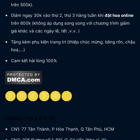
trên 500k).
Giảm ngay 30k vào thứ 2, thứ 3 hàng tuần khi
đặt hoa online
trên 600k (không áp dụng song song với chương trình giảm
giá khác và các ngày lễ, tết .v.v. )
Tặng kèm phụ kiện trang trí (thiệp chúc mừng, băng rôn, chậu
hoa,...)
Cam kết hài lòng 100%
THÔNG TIN LIÊN HỆ
CN1: 77 Tân Thành, P Hòa Thạnh, Q Tân Phú, HCM
CN2: 205 Đường số 1, P11, Q. Gò Vấp (Kho sỉ, lẻ)