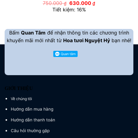
Giá
Giá
750.000
630.000
₫
₫
gốc
hiện
Tiết kiệm: 16%
là:
tại
750.000 ₫.
là:
630.000 ₫.
Bấm
Quan Tâm
để nhận thông tin các chương trình
khuyến mãi mới nhất từ
Hoa tươi Nguyệt Hỷ
bạn nhé!
GIỚI THIỆU
Về chúng tôi
Hướng dẫn mua hàng
Hướng dẫn thanh toán
Câu hỏi thường gặp