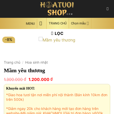
Skip
to
content
TRANG CHỦ
Chọn mẫu
MENU
LỌC
-8%
Trang chủ
/
Hoa sinh nhật
Mầm yêu thương
Giá
Giá
₫
₫
1.300.000
1.200.000
gốc
hiện
là:
tại
Khuyến mãi HOT:
1.300.000 ₫.
là:
*Giao hoa tươi tận nơi miễn phí nội thành (Bán kính 10km đơn
1.200.000 ₫.
trên 500k)
*Giảm ngay 20k cho khách hàng mới tạo đơn hàng trên
website-Mã giảm giá: KHACHMOI (Giá trị đơn hàng >600k,