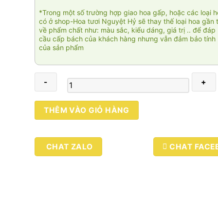
*Trong một số trường hợp giao hoa gấp, hoặc các loại 
có ở shop-Hoa tươi Nguyệt Hỷ sẽ thay thế loại hoa gần 
về phẩm chất như: màu sắc, kiểu dáng, giá trị .. để đáp
cầu cấp bách của khách hàng nhưng vẫn đảm bảo tính 
của sản phẩm
Tương
THÊM VÀO GIỎ HÀNG
lai
rực
rỡ
CHAT ZALO
CHAT FACE
02
số
lượng