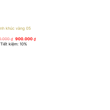
ình khúc vàng 05
Giá
Giá
0.000
900.000
₫
₫
gốc
hiện
Tiết kiệm: 10%
là:
tại
1.000.000 ₫.
là:
900.000 ₫.