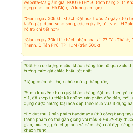
website-Mã giảm giá: NGUYETHY50 (đơn hàng >1tr, Kh
dụng cho Lan Hồ Điệp, số lượng có hạn)
*Giảm ngay 30k khi khách Đặt hoa trước 2 ngày (đơn t
Không áp dụng song song, các ngày lễ, tết .v.v. LH Zal
hỗ trợ chi tiết hơn)
*Giảm ngay 30k khi khách nhận hoa tại: 77 Tân Thành, 
Thạnh, Q Tân Phú, TP.HCM (trên 500k)
*Đặt hoa số lượng nhiều, khách hàng liên hệ qua Zalo đ
hưởng mức giá chiếc khấu tốt nhất
*Tặng miễn phí thiệp chúc mừng, băng rôn,...
*Shop khuyến khích quý khách hàng đặt hoa theo yêu 
giá, để shop tự thiết kế những sản phẩm độc đáo, mới l
dụng được những loại hoa đẹp theo mùa vừa ít đụng h
*Do đặt thù là sản phẩm handmade (thủ công bằng tay)
thành phẩm có thể gần giống với mẫu 90-95%-tùy thuộc
gian, mùa vụ, góc chụp ảnh và cảm nhận cái đẹp riêng 
khách hàng