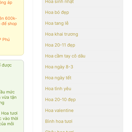
Hoa sinh nhật
ông áp
Hoa bó đẹp
rên 600k-
Hoa tang lễ
o để shop
Hoa khai trương
P Phú
Hoa 20-11 đẹp
Hoa cầm tay cô dâu
ể được
Hoa ngày 8-3
Hoa ngày tết
Hoa tình yêu
cầu mức
ạ vừa tận
Hoa 20-10 đẹp
àng
Hoa valentine
 Hoa tươi
 vào thời
Bình hoa tươi
của mỗi