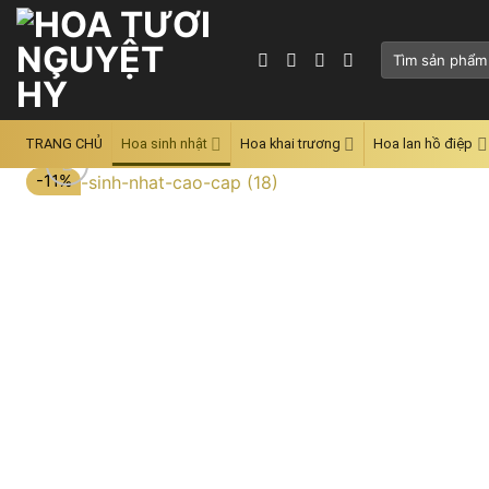
Skip
to
Tìm
content
kiếm:
TRANG CHỦ
Hoa sinh nhật
Hoa khai trương
Hoa lan hồ điệp
-11%