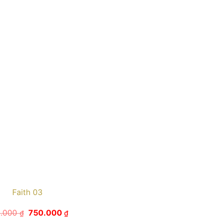
Faith 03
Giá
Giá
0.000
750.000
₫
₫