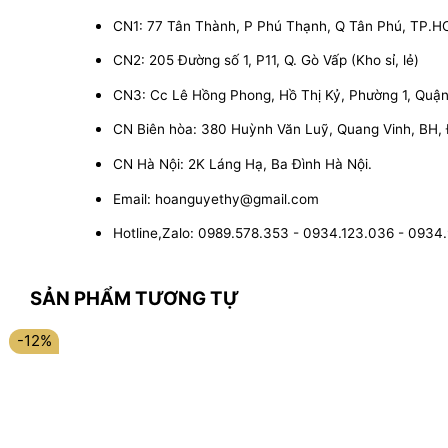
CN1: 77 Tân Thành, P Phú Thạnh, Q Tân Phú, TP.
CN2: 205 Đường số 1, P11, Q. Gò Vấp (Kho sỉ, lẻ)
CN3: Cc Lê Hồng Phong, Hồ Thị Kỷ, Phường 1, Quận 1
CN Biên hòa: 380 Huỳnh Văn Luỹ, Quang Vinh, BH,
CN Hà Nội: 2K Láng Hạ, Ba Đình Hà Nội.
Email: hoanguyethy@gmail.com
Hotline,Zalo: 0989.578.353 - 0934.123.036 - 0934
SẢN PHẨM TƯƠNG TỰ
-12%