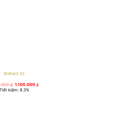
Brilliant 02
Giá
Giá
0.000
1.100.000
₫
₫
gốc
hiện
Tiết kiệm: 8.3%
là:
tại
1.200.000 ₫.
là:
1.100.000 ₫.