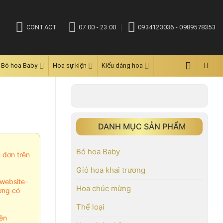
CONTACT
07:00 - 23:00
0934123036 - 0989578353
Bó hoa Baby
Hoa sự kiện
Kiểu dáng hoa
DANH MỤC SẢN PHẨM
Bó hoa Baby
m đơn trên
Giỏ hoa khai trương
website-
Hoa chúc mừng
ợng có
Thể loại
ên