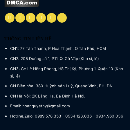
THÔNG TIN LIÊN HỆ
CN1: 77 Tân Thành, P Hòa Thạnh, Q Tân Phú, HCM
CN2: 205 Đường số 1, P11, Q. Gò Vấp (Kho sỉ, lẻ)
CN3: Cc Lê Hồng Phong, Hồ Thị Kỷ, Phường 1, Quận 10 (Kho
sỉ, lẻ)
CN Biên hòa: 380 Huỳnh Văn Luỹ, Quang Vinh, BH, ĐN
CN Hà Nội: 2K Láng Hạ, Ba Đình Hà Nội.
Email: hoanguyethy@gmail.com
Hotline,Zalo: 0989.578.353 - 0934.123.036 - 0934.960.036