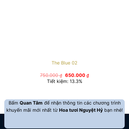
The Blue 02
Giá
Giá
750.000
650.000
₫
₫
gốc
hiện
Tiết kiệm: 13.3%
là:
tại
750.000 ₫.
là:
650.000 ₫.
Bấm
Quan Tâm
để nhận thông tin các chương trình
khuyến mãi mới nhất từ
Hoa tươi Nguyệt Hỷ
bạn nhé!