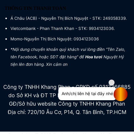
THÔNG TIN THANH TOÁN
Á Châu (ACB) - Nguyễn Thị Bích Nguyệt - STK: 249358339.
Vietcombank - Phan Thanh Khan - STK: 9934123036.
Momo-Nguyễn Thị Bích Nguyệt: 0934123036
*Nội dung chuyển khoản quý khách vui lòng điền "Tên Zalo,
tên Facebook, hoặc SĐT đặt hàng" để
Hoa tươi
Nguyệt Hỷ
tiện lên đơn hàng. Xin cảm ơn
Công ty TNHH Khang Phan - GPKD số 0317366885
Anh/chị liên hệ tại đây nhé
do Sở KH và ĐT TP HCM cấp ngày 04/07/2022
GĐ/Sở hữu website Công ty TNHH Khang Phan
Địa chỉ: 720/10 Âu Cơ, P14, Q. Tân Bình, TP.HCM