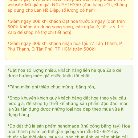
website-Mã giảm giá: NGUYETHY50 (đơn hàng >1tr, Không
áp dụng cho Lan Hồ Điệp, số lượng có hạn)
*Giảm ngay 30k khi khách Đặt hoa trước 2 ngày (đơn trên
600k-Không áp dụng song song, các ngày lễ, tết .v.v. LH
Zalo để shop hỗ trợ chi tiết hơn)
*Giảm ngay 30k khi khách nhận hoa tại: 77 Tân Thành, P
Phú Thạnh, Q Tân Phú, TP.HCM (trên 500k)
*Đặt hoa số lượng nhiều, khách hàng liên hệ qua Zalo để
được hưởng mức giá chiếc khấu tốt nhất
*Tặng miễn phí thiệp chúc mừng, băng rôn,...
*Shop khuyến khích quý khách hàng đặt hoa theo yêu cầu
mức giá, để shop tự thiết kế những sản phẩm độc đáo, mới
lạ vừa tận dụng được những loại hoa đẹp theo mùa vừa ít
đụng hàng
*Do đặt thù là sản phẩm handmade (thủ công bằng tay) Hoa
tươi thành phẩm có thể gần giống với mẫu 90-95%-tùy
thuộc vào thời gian, mùa vụ, góc chụp ảnh và cảm nhận cái