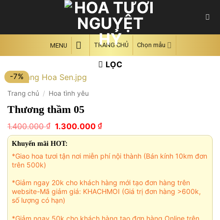
Skip
to
content
TRANG CHỦ
Chọn mẫu
MENU
LỌC
-7%
Trang chủ
/
Hoa tình yêu
Thương thầm 05
Giá
Giá
₫
₫
1.400.000
1.300.000
gốc
hiện
là:
tại
Khuyến mãi HOT:
1.400.000 ₫.
là:
*Giao hoa tươi tận nơi miễn phí nội thành (Bán kính 10km đơn
1.300.000 ₫.
trên 500k)
*Giảm ngay 20k cho khách hàng mới tạo đơn hàng trên
website-Mã giảm giá: KHACHMOI (Giá trị đơn hàng >600k,
số lượng có hạn)
*Giảm ngay 50k cho khách hàng tạo đơn hàng Online trên