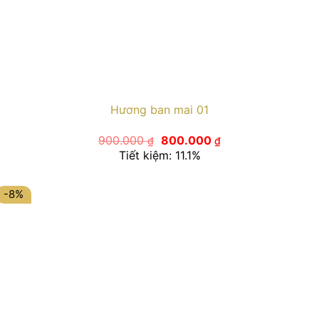
Hương ban mai 01
Giá
Giá
900.000
800.000
₫
₫
gốc
hiện
Tiết kiệm: 11.1%
là:
tại
900.000 ₫.
là:
800.000 ₫.
-8%