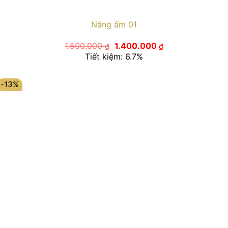
Nắng ấm 01
Giá
Giá
1.500.000
1.400.000
₫
₫
gốc
hiện
Tiết kiệm: 6.7%
là:
tại
1.500.000 ₫.
là:
1.400.000 ₫.
-13%