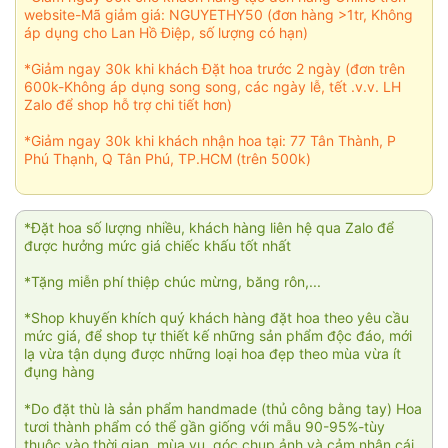
website-Mã giảm giá: NGUYETHY50 (đơn hàng >1tr, Không
áp dụng cho Lan Hồ Điệp, số lượng có hạn)
*Giảm ngay 30k khi khách Đặt hoa trước 2 ngày (đơn trên
600k-Không áp dụng song song, các ngày lễ, tết .v.v. LH
Zalo để shop hỗ trợ chi tiết hơn)
*Giảm ngay 30k khi khách nhận hoa tại: 77 Tân Thành, P
Phú Thạnh, Q Tân Phú, TP.HCM (trên 500k)
*Đặt hoa số lượng nhiều, khách hàng liên hệ qua Zalo để
được hưởng mức giá chiếc khấu tốt nhất
*Tặng miễn phí thiệp chúc mừng, băng rôn,...
*Shop khuyến khích quý khách hàng đặt hoa theo yêu cầu
mức giá, để shop tự thiết kế những sản phẩm độc đáo, mới
lạ vừa tận dụng được những loại hoa đẹp theo mùa vừa ít
đụng hàng
*Do đặt thù là sản phẩm handmade (thủ công bằng tay) Hoa
tươi thành phẩm có thể gần giống với mẫu 90-95%-tùy
thuộc vào thời gian, mùa vụ, góc chụp ảnh và cảm nhận cái