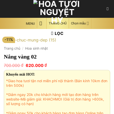
Skip
to
content
TRANG CHỦ
Chọn mẫu
MENU
LỌC
-11%
Trang chủ
/
Hoa sinh nhật
Nắng vàng 02
Giá
Giá
₫
₫
700.000
620.000
gốc
hiện
là:
tại
Khuyến mãi HOT:
700.000 ₫.
là:
*Giao hoa tươi tận nơi miễn phí nội thành (Bán kính 10km đơn
620.000 ₫.
trên 500k)
*Giảm ngay 20k cho khách hàng mới tạo đơn hàng trên
website-Mã giảm giá: KHACHMOI (Giá trị đơn hàng >600k,
số lượng có hạn)
*Giảm ngay 50k cho khách hàng tạo đơn hàng Online trên