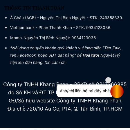
THÔNG TIN THANH TOÁN
Á Châu (ACB) - Nguyễn Thị Bích Nguyệt - STK: 249358339.
Vietcombank - Phan Thanh Khan - STK: 9934123036.
Momo-Nguyễn Thị Bích Nguyệt: 0934123036
*Nội dung chuyển khoản quý khách vui lòng điền "Tên Zalo,
tên Facebook, hoặc SĐT đặt hàng" để
Hoa tươi
Nguyệt Hỷ
tiện lên đơn hàng. Xin cảm ơn
Công ty TNHH Khang Phan - GPKD số 0317366885
Anh/chị liên hệ tại đây nhé
do Sở KH và ĐT TP HCM cấp ngày 04/07/2022
GĐ/Sở hữu website Công ty TNHH Khang Phan
Địa chỉ: 720/10 Âu Cơ, P14, Q. Tân Bình, TP.HCM