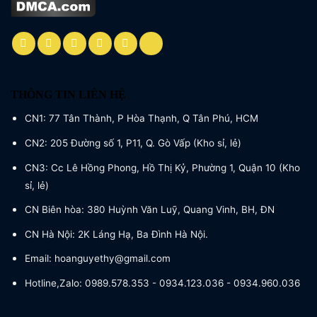
THÔNG TIN LIÊN HỆ
CN1: 77 Tân Thành, P Hòa Thạnh, Q Tân Phú, HCM
CN2: 205 Đường số 1, P11, Q. Gò Vấp (Kho sỉ, lẻ)
CN3: Cc Lê Hồng Phong, Hồ Thị Kỷ, Phường 1, Quận 10 (Kho
sỉ, lẻ)
CN Biên hòa: 380 Huỳnh Văn Luỹ, Quang Vinh, BH, ĐN
CN Hà Nội: 2K Láng Hạ, Ba Đình Hà Nội.
Email: hoanguyethy@gmail.com
Hotline,Zalo: 0989.578.353 - 0934.123.036 - 0934.960.036