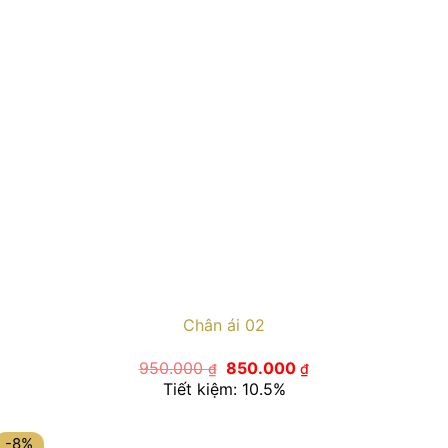
Chân ái 02
Giá
Giá
950.000
850.000
₫
₫
gốc
hiện
Tiết kiệm: 10.5%
là:
tại
950.000 ₫.
là:
850.000 ₫.
-8%