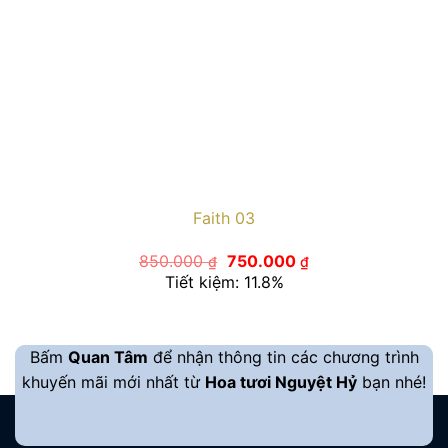
Faith 03
Giá
Giá
850.000
750.000
₫
₫
gốc
hiện
Tiết kiệm: 11.8%
là:
tại
850.000 ₫.
là:
750.000 ₫.
Bấm
Quan Tâm
để nhận thông tin các chương trình
khuyến mãi mới nhất từ
Hoa tươi Nguyệt Hỷ
bạn nhé!