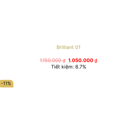
Brilliant 01
Giá
Giá
1.150.000
1.050.000
₫
₫
gốc
hiện
Tiết kiệm: 8.7%
là:
tại
1.150.000 ₫.
là:
1.050.000 ₫.
-11%