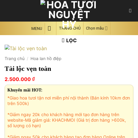
Skip
to
content
TRANG CHỦ
Chọn mẫu
MENU
LỌC
Trang chủ
/
Hoa lan hồ điệp
Tài lộc vẹn toàn
₫
2.500.000
Khuyến mãi HOT:
*Giao hoa tươi tận nơi miễn phí nội thành (Bán kính 10km đơn
trên 500k)
*Giảm ngay 20k cho khách hàng mới tạo đơn hàng trên
website-Mã giảm giá: KHACHMOI (Giá trị đơn hàng >600k,
số lượng có hạn)
*Giảm ngay 50k cho khách hàng tạo đơn hàng Online trên