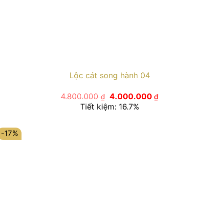
Lộc cát song hành 04
Giá
Giá
4.800.000
4.000.000
₫
₫
gốc
hiện
Tiết kiệm: 16.7%
là:
tại
4.800.000 ₫.
là:
4.000.000 ₫.
-17%