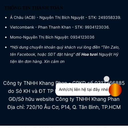
THÔNG TIN THANH TOÁN
Á Châu (ACB) - Nguyễn Thị Bích Nguyệt - STK: 249358339.
Vietcombank - Phan Thanh Khan - STK: 9934123036.
Momo-Nguyễn Thị Bích Nguyệt: 0934123036
*Nội dung chuyển khoản quý khách vui lòng điền "Tên Zalo,
tên Facebook, hoặc SĐT đặt hàng" để
Hoa tươi
Nguyệt Hỷ
tiện lên đơn hàng. Xin cảm ơn
Công ty TNHH Khang Phan - GPKD số 0317366885
Anh/chị liên hệ tại đây nhé
do Sở KH và ĐT TP HCM cấp ngày 04/07/2022
GĐ/Sở hữu website Công ty TNHH Khang Phan
Địa chỉ: 720/10 Âu Cơ, P14, Q. Tân Bình, TP.HCM