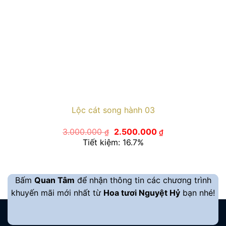
Lộc cát song hành 03
Giá
Giá
3.000.000
2.500.000
₫
₫
gốc
hiện
Tiết kiệm: 16.7%
là:
tại
3.000.000 ₫.
là:
2.500.000 ₫.
Bấm
Quan Tâm
để nhận thông tin các chương trình
khuyến mãi mới nhất từ
Hoa tươi Nguyệt Hỷ
bạn nhé!