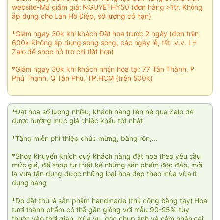
website-Mã giảm giá: NGUYETHY50 (đơn hàng >1tr, Không
áp dụng cho Lan Hồ Điệp, số lượng có hạn)
*Giảm ngay 30k khi khách Đặt hoa trước 2 ngày (đơn trên
600k-Không áp dụng song song, các ngày lễ, tết .v.v. LH
Zalo để shop hỗ trợ chi tiết hơn)
*Giảm ngay 30k khi khách nhận hoa tại: 77 Tân Thành, P
Phú Thạnh, Q Tân Phú, TP.HCM (trên 500k)
*Đặt hoa số lượng nhiều, khách hàng liên hệ qua Zalo để
được hưởng mức giá chiếc khấu tốt nhất
*Tặng miễn phí thiệp chúc mừng, băng rôn,...
*Shop khuyến khích quý khách hàng đặt hoa theo yêu cầu
mức giá, để shop tự thiết kế những sản phẩm độc đáo, mới
lạ vừa tận dụng được những loại hoa đẹp theo mùa vừa ít
đụng hàng
*Do đặt thù là sản phẩm handmade (thủ công bằng tay) Hoa
tươi thành phẩm có thể gần giống với mẫu 90-95%-tùy
thuộc vào thời gian, mùa vụ, góc chụp ảnh và cảm nhận cái