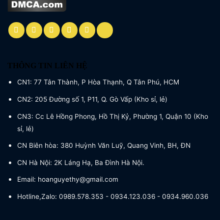
THÔNG TIN LIÊN HỆ
CN1: 77 Tân Thành, P Hòa Thạnh, Q Tân Phú, HCM
CN2: 205 Đường số 1, P11, Q. Gò Vấp (Kho sỉ, lẻ)
CN3: Cc Lê Hồng Phong, Hồ Thị Kỷ, Phường 1, Quận 10 (Kho
sỉ, lẻ)
CN Biên hòa: 380 Huỳnh Văn Luỹ, Quang Vinh, BH, ĐN
CN Hà Nội: 2K Láng Hạ, Ba Đình Hà Nội.
Email: hoanguyethy@gmail.com
Hotline,Zalo: 0989.578.353 - 0934.123.036 - 0934.960.036