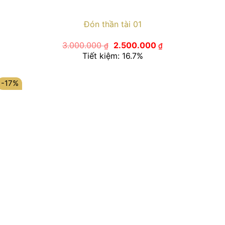
Đón thần tài 01
Giá
Giá
3.000.000
2.500.000
₫
₫
gốc
hiện
Tiết kiệm: 16.7%
là:
tại
3.000.000 ₫.
là:
2.500.000 ₫.
-17%