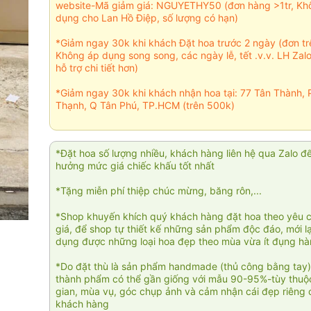
website-Mã giảm giá: NGUYETHY50 (đơn hàng >1tr, Kh
dụng cho Lan Hồ Điệp, số lượng có hạn)
*Giảm ngay 30k khi khách Đặt hoa trước 2 ngày (đơn t
Không áp dụng song song, các ngày lễ, tết .v.v. LH Zal
hỗ trợ chi tiết hơn)
*Giảm ngay 30k khi khách nhận hoa tại: 77 Tân Thành, 
Thạnh, Q Tân Phú, TP.HCM (trên 500k)
*Đặt hoa số lượng nhiều, khách hàng liên hệ qua Zalo đ
hưởng mức giá chiếc khấu tốt nhất
*Tặng miễn phí thiệp chúc mừng, băng rôn,...
*Shop khuyến khích quý khách hàng đặt hoa theo yêu 
giá, để shop tự thiết kế những sản phẩm độc đáo, mới l
dụng được những loại hoa đẹp theo mùa vừa ít đụng h
*Do đặt thù là sản phẩm handmade (thủ công bằng tay)
thành phẩm có thể gần giống với mẫu 90-95%-tùy thuộc
gian, mùa vụ, góc chụp ảnh và cảm nhận cái đẹp riêng 
khách hàng