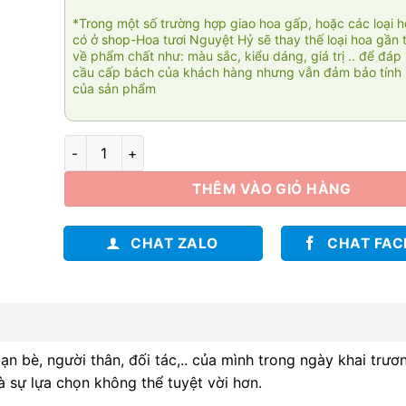
*Trong một số trường hợp giao hoa gấp, hoặc các loại 
có ở shop-Hoa tươi Nguyệt Hỷ sẽ thay thế loại hoa gần 
về phẩm chất như: màu sắc, kiểu dáng, giá trị .. để đáp
cầu cấp bách của khách hàng nhưng vẫn đảm bảo tính 
của sản phẩm
Thành công gia cát số lượng
THÊM VÀO GIỎ HÀNG
CHAT ZALO
CHAT FA
n bè, người thân, đối tác,.. của mình trong ngày khai trươ
à sự lựa chọn không thể tuyệt vời hơn.