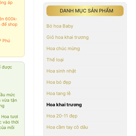
ông áp
DANH MỤC SẢN PHẨM
rên 600k-
o để shop
Bó hoa Baby
Giỏ hoa khai trương
P Phú
Hoa chúc mừng
Thể loại
ể được
Hoa sinh nhật
Hoa bó đẹp
Hoa tang lễ
cầu mức
ạ vừa tận
Hoa khai trương
àng
Hoa 20-11 đẹp
 Hoa tươi
 vào thời
Hoa cầm tay cô dâu
của mỗi