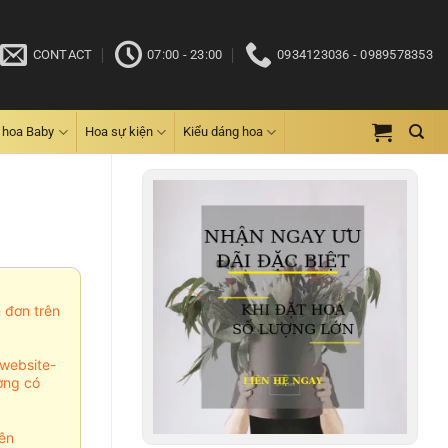
CONTACT
07:00 - 23:00
0934123036 - 0989578353
 hoa Baby
Hoa sự kiện
Kiểu dáng hoa
m đơn trên
website-
ợng có
ên