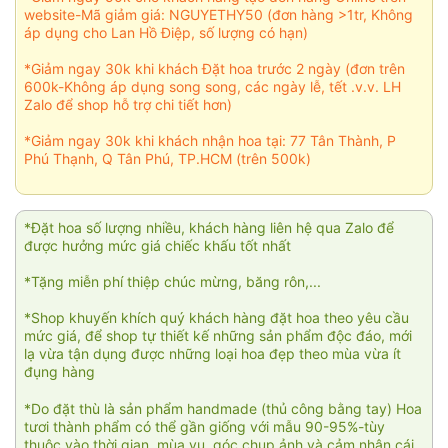
website-Mã giảm giá: NGUYETHY50 (đơn hàng >1tr, Không
áp dụng cho Lan Hồ Điệp, số lượng có hạn)
*Giảm ngay 30k khi khách Đặt hoa trước 2 ngày (đơn trên
600k-Không áp dụng song song, các ngày lễ, tết .v.v. LH
Zalo để shop hỗ trợ chi tiết hơn)
*Giảm ngay 30k khi khách nhận hoa tại: 77 Tân Thành, P
Phú Thạnh, Q Tân Phú, TP.HCM (trên 500k)
*Đặt hoa số lượng nhiều, khách hàng liên hệ qua Zalo để
được hưởng mức giá chiếc khấu tốt nhất
*Tặng miễn phí thiệp chúc mừng, băng rôn,...
*Shop khuyến khích quý khách hàng đặt hoa theo yêu cầu
mức giá, để shop tự thiết kế những sản phẩm độc đáo, mới
lạ vừa tận dụng được những loại hoa đẹp theo mùa vừa ít
đụng hàng
*Do đặt thù là sản phẩm handmade (thủ công bằng tay) Hoa
tươi thành phẩm có thể gần giống với mẫu 90-95%-tùy
thuộc vào thời gian, mùa vụ, góc chụp ảnh và cảm nhận cái