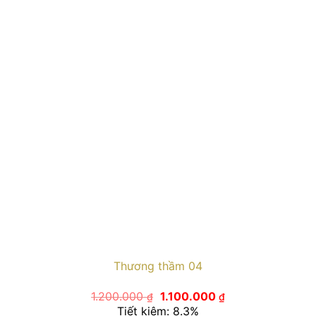
Thương thầm 04
Giá
Giá
1.200.000
1.100.000
₫
₫
gốc
hiện
Tiết kiệm: 8.3%