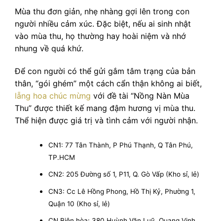
Mùa thu đơn giản, nhẹ nhàng gợi lên trong con
người nhiều cảm xúc. Đặc biệt, nếu ai sinh nhật
vào mùa thu, họ thường hay hoài niệm và nhớ
nhung về quá khứ.
Để con người có thể gửi gắm tâm trạng của bản
thân, “gói ghém” một cách cẩn thận không ai biết,
lẵng hoa chúc mừng
với đề tài “Nồng Nàn Mùa
Thu” được thiết kế mang đậm hương vị mùa thu.
Thể hiện được giá trị và tình cảm với người nhận.
CN1: 77 Tân Thành, P Phú Thạnh, Q Tân Phú,
TP.HCM
CN2: 205 Đường số 1, P11, Q. Gò Vấp (Kho sỉ, lẻ)
CN3: Cc Lê Hồng Phong, Hồ Thị Kỷ, Phường 1,
Quận 10 (Kho sỉ, lẻ)
CN Biên hòa: 380 Huỳnh Văn Luỹ, Quang Vinh,