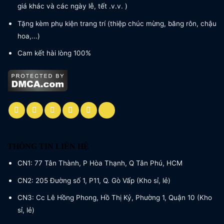
giá khác và các ngày lễ, tết .v.v. )
Tặng kèm phụ kiện trang trí (thiệp chúc mừng, băng rôn, chậu
hoa,...)
Cam kết hài lòng 100%
THÔNG TIN LIÊN HỆ
CN1: 77 Tân Thành, P Hòa Thạnh, Q Tân Phú, HCM
CN2: 205 Đường số 1, P11, Q. Gò Vấp (Kho sỉ, lẻ)
CN3: Cc Lê Hồng Phong, Hồ Thị Kỷ, Phường 1, Quận 10 (Kho
sỉ, lẻ)