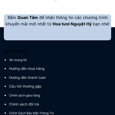
là:
tại
1.200.000 ₫.
là:
1.100.000 ₫.
Bấm
Quan Tâm
để nhận thông tin các chương trình
khuyến mãi mới nhất từ
Hoa tươi Nguyệt Hỷ
bạn nhé!
GIỚI THIỆU
Về chúng tôi
Hướng dẫn mua hàng
Hướng dẫn thanh toán
Câu hỏi thường gặp
Chính sách giao hàng
Chính sách đổi trả
Chính Sách Bảo Mật Thông Tin