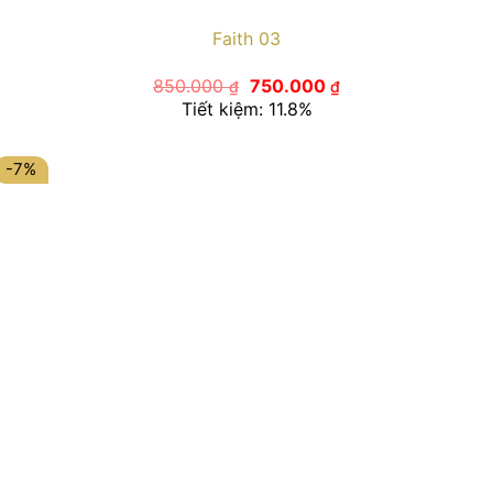
Faith 03
Giá
Giá
850.000
750.000
₫
₫
gốc
hiện
Tiết kiệm: 11.8%
là:
tại
850.000 ₫.
là:
750.000 ₫.
-7%