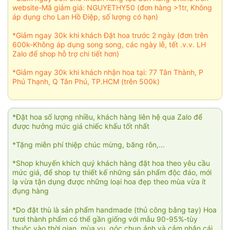
website-Mã giảm giá: NGUYETHY50 (đơn hàng >1tr, Không
áp dụng cho Lan Hồ Điệp, số lượng có hạn)
*Giảm ngay 30k khi khách Đặt hoa trước 2 ngày (đơn trên
600k-Không áp dụng song song, các ngày lễ, tết .v.v. LH
Zalo để shop hỗ trợ chi tiết hơn)
*Giảm ngay 30k khi khách nhận hoa tại: 77 Tân Thành, P
Phú Thạnh, Q Tân Phú, TP.HCM (trên 500k)
*Đặt hoa số lượng nhiều, khách hàng liên hệ qua Zalo để
được hưởng mức giá chiếc khấu tốt nhất
*Tặng miễn phí thiệp chúc mừng, băng rôn,...
*Shop khuyến khích quý khách hàng đặt hoa theo yêu cầu
mức giá, để shop tự thiết kế những sản phẩm độc đáo, mới
lạ vừa tận dụng được những loại hoa đẹp theo mùa vừa ít
đụng hàng
*Do đặt thù là sản phẩm handmade (thủ công bằng tay) Hoa
tươi thành phẩm có thể gần giống với mẫu 90-95%-tùy
thuộc vào thời gian, mùa vụ, góc chụp ảnh và cảm nhận cái