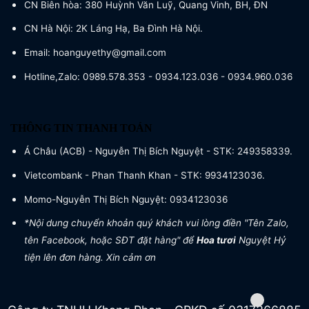
CN Biên hòa: 380 Huỳnh Văn Luỹ, Quang Vinh, BH, ĐN
CN Hà Nội: 2K Láng Hạ, Ba Đình Hà Nội.
Email: hoanguyethy@gmail.com
Hotline,Zalo: 0989.578.353 - 0934.123.036 - 0934.960.036
THÔNG TIN THANH TOÁN
Á Châu (ACB) - Nguyễn Thị Bích Nguyệt - STK: 249358339.
Vietcombank - Phan Thanh Khan - STK: 9934123036.
Momo-Nguyễn Thị Bích Nguyệt: 0934123036
*Nội dung chuyển khoản quý khách vui lòng điền "Tên Zalo,
tên Facebook, hoặc SĐT đặt hàng" để
Hoa tươi
Nguyệt Hỷ
tiện lên đơn hàng. Xin cảm ơn