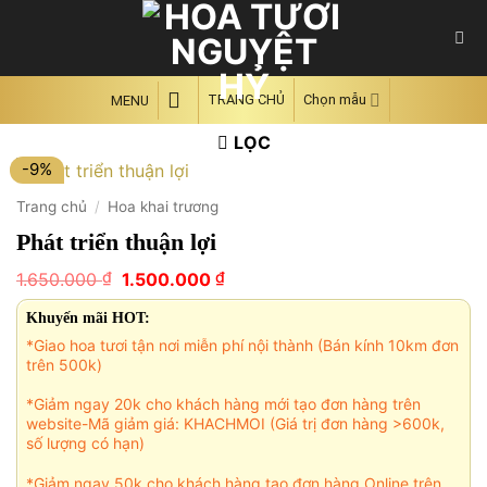
Skip
to
content
TRANG CHỦ
Chọn mẫu
MENU
LỌC
-9%
Trang chủ
/
Hoa khai trương
Phát triển thuận lợi
Giá
Giá
₫
₫
1.650.000
1.500.000
gốc
hiện
là:
tại
Khuyến mãi HOT:
1.650.000 ₫.
là:
*Giao hoa tươi tận nơi miễn phí nội thành (Bán kính 10km đơn
1.500.000 ₫.
trên 500k)
*Giảm ngay 20k cho khách hàng mới tạo đơn hàng trên
website-Mã giảm giá: KHACHMOI (Giá trị đơn hàng >600k,
số lượng có hạn)
*Giảm ngay 50k cho khách hàng tạo đơn hàng Online trên