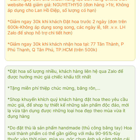
website-Mã giảm giá: NGUYETHY50 (đơn hàng >1tr, Không
áp dụng cho Lan Hồ Điệp, số lượng có hạn)
*Giảm ngay 30k khi khách Đặt hoa trước 2 ngày (đơn trên
600k-Không áp dụng song song, các ngày lễ, tết .v.v. LH
Zalo để shop hỗ trợ chi tiết hơn)
*Giảm ngay 30k khi khách nhận hoa tại: 77 Tân Thành, P
Phú Thạnh, Q Tân Phú, TP.HCM (trên 500k)
*Đặt hoa số lượng nhiều, khách hàng liên hệ qua Zalo để
được hưởng mức giá chiếc khấu tốt nhất
*Tặng miễn phí thiệp chúc mừng, băng rôn,...
*Shop khuyến khích quý khách hàng đặt hoa theo yêu cầu
mức giá, để shop tự thiết kế những sản phẩm độc đáo, mới
lạ vừa tận dụng được những loại hoa đẹp theo mùa vừa ít
đụng hàng
*Do đặt thù là sản phẩm handmade (thủ công bằng tay) Hoa
tươi thành phẩm có thể gần giống với mẫu 90-95%-tùy
thuộc vào thời gian, mùa vụ, góc chụp ảnh và cảm nhận cái