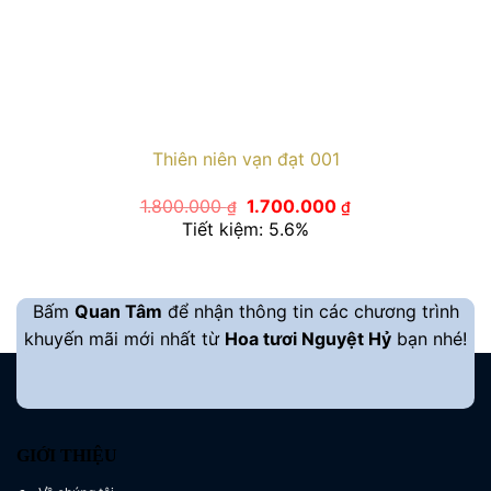
Thiên niên vạn đạt 001
Giá
Giá
1.800.000
1.700.000
₫
₫
gốc
hiện
Tiết kiệm: 5.6%
là:
tại
1.800.000 ₫.
là:
1.700.000 ₫.
Bấm
Quan Tâm
để nhận thông tin các chương trình
khuyến mãi mới nhất từ
Hoa tươi Nguyệt Hỷ
bạn nhé!
GIỚI THIỆU