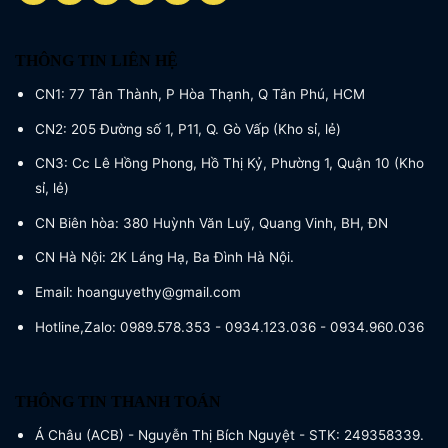
THÔNG TIN LIÊN HỆ
CN1: 77 Tân Thành, P Hòa Thạnh, Q Tân Phú, HCM
CN2: 205 Đường số 1, P11, Q. Gò Vấp (Kho sỉ, lẻ)
CN3: Cc Lê Hồng Phong, Hồ Thị Kỷ, Phường 1, Quận 10 (Kho
sỉ, lẻ)
CN Biên hòa: 380 Huỳnh Văn Luỹ, Quang Vinh, BH, ĐN
CN Hà Nội: 2K Láng Hạ, Ba Đình Hà Nội.
Email: hoanguyethy@gmail.com
Hotline,Zalo: 0989.578.353 - 0934.123.036 - 0934.960.036
THÔNG TIN THANH TOÁN
Á Châu (ACB) - Nguyễn Thị Bích Nguyệt - STK: 249358339.