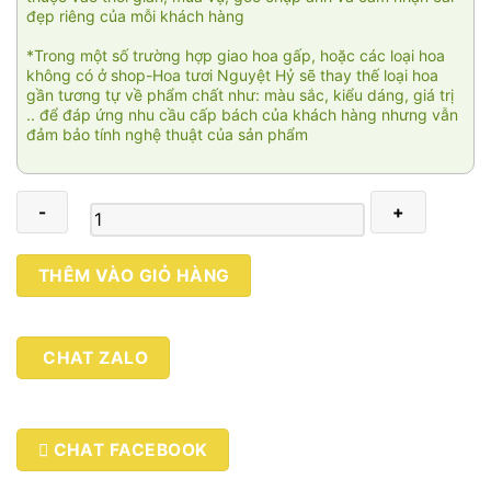
đẹp riêng của mỗi khách hàng
*Trong một số trường hợp giao hoa gấp, hoặc các loại hoa
không có ở shop-Hoa tươi Nguyệt Hỷ sẽ thay thế loại hoa
gần tương tự về phẩm chất như: màu sắc, kiểu dáng, giá trị
.. để đáp ứng nhu cầu cấp bách của khách hàng nhưng vẫn
đảm bảo tính nghệ thuật của sản phẩm
Phát
THÊM VÀO GIỎ HÀNG
triển
thuận
lợi
CHAT ZALO
số
lượng
CHAT FACEBOOK