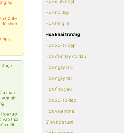
Hoa sinh nhật
ông áp
Hoa bó đẹp
rên 600k-
Hoa tang lễ
o để shop
Hoa khai trương
P Phú
Hoa 20-11 đẹp
Hoa cầm tay cô dâu
ể được
Hoa ngày 8-3
Hoa ngày tết
Hoa tình yêu
cầu mức
ạ vừa tận
Hoa 20-10 đẹp
àng
Hoa valentine
 Hoa tươi
 vào thời
Bình hoa tươi
của mỗi