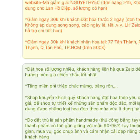
website-Mã giảm giá: NGUYETHY50 (đơn hàng >1tr, Kh
dụng cho Lan Hồ Điệp, số lượng có hạn)
*Giảm ngay 30k khi khách Đặt hoa trước 2 ngày (đơn t
Không áp dụng song song, các ngày lễ, tết .v.v. LH Zal
hỗ trợ chi tiết hơn)
*Giảm ngay 30k khi khách nhận hoa tại: 77 Tân Thành, 
Thạnh, Q Tân Phú, TP.HCM (trên 500k)
*Đặt hoa số lượng nhiều, khách hàng liên hệ qua Zalo đ
hưởng mức giá chiếc khấu tốt nhất
*Tặng miễn phí thiệp chúc mừng, băng rôn,...
*Shop khuyến khích quý khách hàng đặt hoa theo yêu 
giá, để shop tự thiết kế những sản phẩm độc đáo, mới l
dụng được những loại hoa đẹp theo mùa vừa ít đụng h
*Do đặt thù là sản phẩm handmade (thủ công bằng tay)
thành phẩm có thể gần giống với mẫu 90-95%-tùy thuộc
gian, mùa vụ, góc chụp ảnh và cảm nhận cái đẹp riêng 
khách hàng