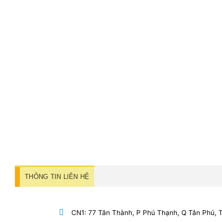
THÔNG TIN LIÊN HỆ
CN1: 77 Tân Thành, P Phú Thạnh, Q Tân Phú,