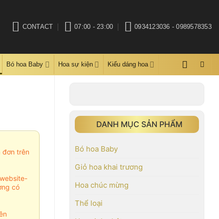
CONTACT
07:00 - 23:00
0934123036 - 0989578353
Bó hoa Baby
Hoa sự kiện
Kiểu dáng hoa
DANH MỤC SẢN PHẨM
Bó hoa Baby
m đơn trên
Giỏ hoa khai trương
website-
Hoa chúc mừng
ợng có
Thể loại
ên