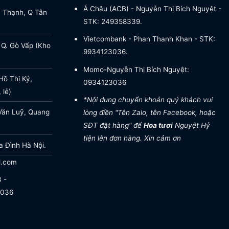
Á Châu (ACB) - Nguyễn Thị Bích Nguyệt -
a Thạnh, Q Tân
STK: 249358339.
Vietcombank - Phan Thanh Khan - STK:
 Q. Gò Vấp (Kho
9934123036.
Momo-Nguyễn Thị Bích Nguyệt:
ồ Thị Kỷ,
0934123036
 lẻ)
*Nội dung chuyển khoản quý khách vui
Văn Luỹ, Quang
lòng điền "Tên Zalo, tên Facebook, hoặc
SĐT đặt hàng" để
Hoa tươi
Nguyệt Hỷ
tiện lên đơn hàng. Xin cảm ơn
a Đình Hà Nội.
l.com
 -
.036