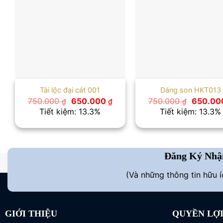
Tài lộc đại cát 001
Dáng son HKT013
Giá
Giá
Giá
750.000
650.000
750.000
650.00
₫
₫
₫
gốc
hiện
gốc
Tiết kiệm: 13.3%
Tiết kiệm: 13.3%
là:
tại
là:
750.000 ₫.
là:
750.000
650.000 ₫.
Đăng Ký Nhậ
(Và những thông tin hữu 
GIỚI THIỆU
QUYỀN LỢ