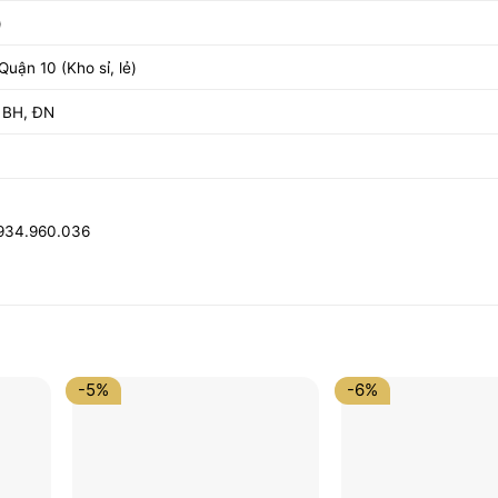
)
uận 10 (Kho sỉ, lẻ)
 BH, ĐN
0934.960.036
-5%
-6%