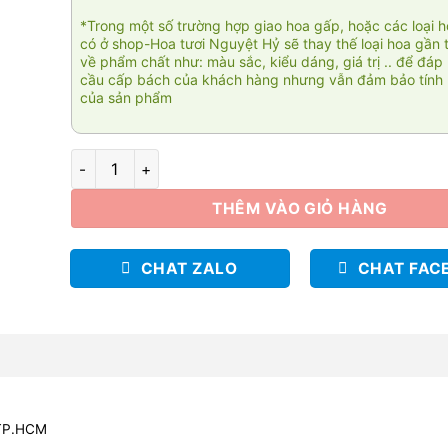
*Trong một số trường hợp giao hoa gấp, hoặc các loại 
có ở shop-Hoa tươi Nguyệt Hỷ sẽ thay thế loại hoa gần 
về phẩm chất như: màu sắc, kiểu dáng, giá trị .. để đáp
cầu cấp bách của khách hàng nhưng vẫn đảm bảo tính 
của sản phẩm
Khát vọng vươn xa 03 số lượng
THÊM VÀO GIỎ HÀNG
CHAT ZALO
CHAT FAC
 TP.HCM