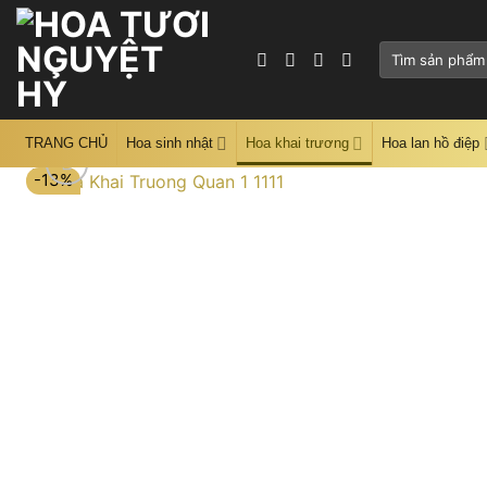
Skip
to
Tìm
content
kiếm:
TRANG CHỦ
Hoa sinh nhật
Hoa khai trương
Hoa lan hồ điệp
-13%