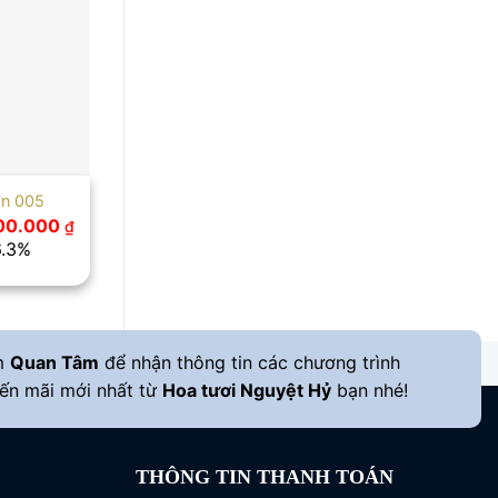
ãn 005
Giá
500.000
₫
hiện
6.3%
tại
00.000 ₫.
là:
1.500.000 ₫.
m
Quan Tâm
để nhận thông tin các chương trình
ến mãi mới nhất từ
Hoa tươi Nguyệt Hỷ
bạn nhé!
THÔNG TIN THANH TOÁN