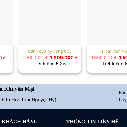
Cánh cửa hy vọng 003
Tài cát viên m
Giá
Giá
Giá
Giá
0
1.900.000
1.800.000
1.600.000
1.
₫
₫
₫
₫
hiện
gốc
hiện
gốc
Tiết kiệm: 5.3%
Tiết kiệm: 
tại
là:
tại
là:
 ₫.
là:
1.900.000 ₫.
là:
1.6
650.000 ₫.
1.800.000 ₫.
n Khuyến Mại
Bấ
ích từ Hoa tươi Nguyệt Hỷ)
khuy
I KHÁCH HÀNG
THÔNG TIN LIÊN HỆ