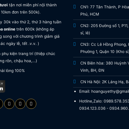
tươi
tận nơi miễn phí nội thành
CN1: 77 Tân Thành, P Hò
 10km đơn trên 500k).
Phú, HCM
y 30k vào thứ 2, thứ 3 hàng tuần
CN2: 205 Đường số 1, P11,
oa online
trên 600k (không áp
sỉ, lẻ)
 song với chương trình giảm giá
ác ngày lễ, tết .v.v. )
CN3: Cc Lê Hồng Phong, H
Phường 1, Quận 10 (Kho sỉ,
phụ kiện trang trí (thiệp chúc
g rôn, chậu hoa,...)
CN Biên hòa: 380 Huỳnh 
Vinh, BH, ĐN
hài lòng 100%
CN Hà Nội: 2K Láng Hạ, B
Email: hoanguyethy@gmai
Hotline,Zalo: 0989.578.353
0934.123.036 - 0934.960