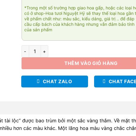
*Trong một số trường hợp giao hoa gấp, hoặc các loại 
có ở shop-Hoa tươi Nguyệt Hỷ sẽ thay thế loại hoa gần 
về phẩm chất như: màu sắc, kiểu dáng, giá trị .. để đáp
cầu cấp bách của khách hàng nhưng vẫn đảm bảo tính 
của sản phẩm
Viên cát tài lộc số lượng
THÊM VÀO GIỎ HÀNG
CHAT ZALO
CHAT FAC
át tài lộc” được bao trùm bởi một sắc vàng thắm. Về mặt t
 nhiều hơn các màu khác. Một lãng hoa màu vàng chắc chắn