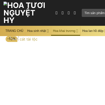
Skip
to
Tìm
content
kiếm:
TRANG CHỦ
Hoa sinh nhật
Hoa khai trương
Hoa lan hồ điệp
-13%