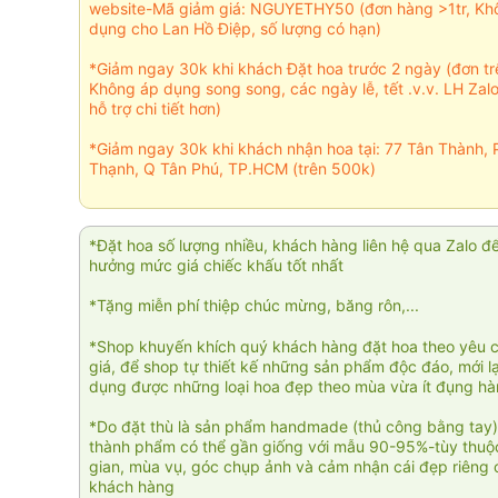
website-Mã giảm giá: NGUYETHY50 (đơn hàng >1tr, Kh
dụng cho Lan Hồ Điệp, số lượng có hạn)
*Giảm ngay 30k khi khách Đặt hoa trước 2 ngày (đơn t
Không áp dụng song song, các ngày lễ, tết .v.v. LH Zal
hỗ trợ chi tiết hơn)
*Giảm ngay 30k khi khách nhận hoa tại: 77 Tân Thành, 
Thạnh, Q Tân Phú, TP.HCM (trên 500k)
*Đặt hoa số lượng nhiều, khách hàng liên hệ qua Zalo đ
hưởng mức giá chiếc khấu tốt nhất
*Tặng miễn phí thiệp chúc mừng, băng rôn,...
*Shop khuyến khích quý khách hàng đặt hoa theo yêu 
giá, để shop tự thiết kế những sản phẩm độc đáo, mới l
dụng được những loại hoa đẹp theo mùa vừa ít đụng h
*Do đặt thù là sản phẩm handmade (thủ công bằng tay)
thành phẩm có thể gần giống với mẫu 90-95%-tùy thuộc
gian, mùa vụ, góc chụp ảnh và cảm nhận cái đẹp riêng 
khách hàng