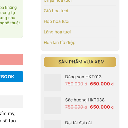
Chậu hoa tươi
hoa không
Giỏ hoa tươi
tương tự
 ứng nhu
Hộp hoa tươi
nghệ thuật
Lẵng hoa tươi
Hoa lan hồ điệp
SẢN PHẨM VỪA XEM
Dáng son HKT013
EBOOK
Giá
Giá
750.000
650.000
₫
₫
gốc
hiện
là:
tại
Sắc hương HKT038
750.000 ₫.
là:
Giá
Giá
750.000
650.000
₫
₫
650.00
gốc
hiện
hẩm mỹ,
là:
tại
 sẽ tạo
Đại tài đại cát
750.000 ₫.
là: