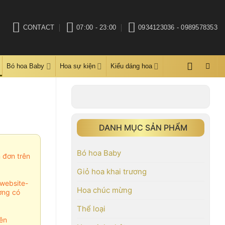
CONTACT
07:00 - 23:00
0934123036 - 0989578353
Bó hoa Baby
Hoa sự kiện
Kiểu dáng hoa
DANH MỤC SẢN PHẨM
Bó hoa Baby
m đơn trên
Giỏ hoa khai trương
website-
Hoa chúc mừng
ợng có
Thể loại
ên