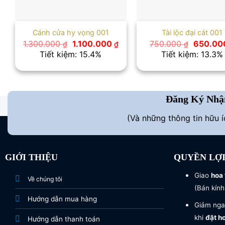
Cánh cửa hy vọng 001
Tài lộc đại cát 001
Giá
Giá
Giá
1.300.000
1.100.000
750.000
650.00
₫
₫
₫
gốc
hiện
gốc
Tiết kiệm: 15.4%
Tiết kiệm: 13.3%
là:
tại
là:
1.300.000 ₫.
là:
750.000
1.100.000 ₫.
Đăng Ký Nhậ
(Và những thông tin hữu 
GIỚI THIỆU
QUYỀN LỢ
Giao
hoa 
Về chúng tôi
(Bán kính
Hướng dẫn mua hàng
Giảm nga
khi
đặt h
Hướng dẫn thanh toán