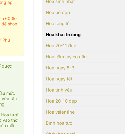
Hoa sinh nhật
ông áp
Hoa bó đẹp
rên 600k-
Hoa tang lễ
o để shop
Hoa khai trương
P Phú
Hoa 20-11 đẹp
Hoa cầm tay cô dâu
ể được
Hoa ngày 8-3
Hoa ngày tết
Hoa tình yêu
cầu mức
ạ vừa tận
Hoa 20-10 đẹp
àng
Hoa valentine
 Hoa tươi
 vào thời
Bình hoa tươi
của mỗi