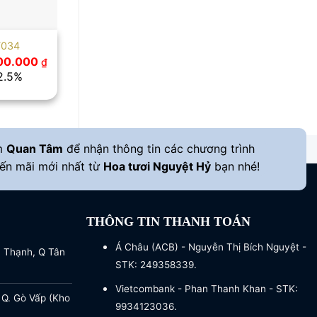
T034
Giá
400.000
₫
hiện
12.5%
tại
00.000 ₫.
là:
1.400.000 ₫.
m
Quan Tâm
để nhận thông tin các chương trình
ến mãi mới nhất từ
Hoa tươi Nguyệt Hỷ
bạn nhé!
THÔNG TIN THANH TOÁN
Á Châu (ACB) - Nguyễn Thị Bích Nguyệt -
a Thạnh, Q Tân
STK: 249358339.
Vietcombank - Phan Thanh Khan - STK:
 Q. Gò Vấp (Kho
9934123036.