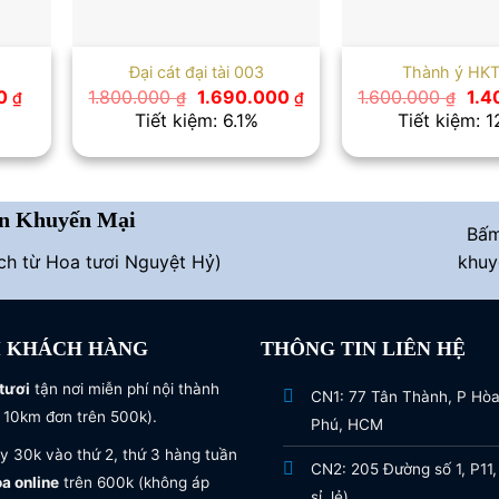
Đại cát đại tài 003
Thành ý HK
Giá
Giá
Giá
Giá
0
1.800.000
1.690.000
1.600.000
1.
₫
₫
₫
₫
hiện
gốc
hiện
gốc
Tiết kiệm: 6.1%
Tiết kiệm: 
tại
là:
tại
là:
 ₫.
là:
1.800.000 ₫.
là:
1.6
650.000 ₫.
1.690.000 ₫.
n Khuyến Mại
Bấ
ích từ Hoa tươi Nguyệt Hỷ)
khuy
I KHÁCH HÀNG
THÔNG TIN LIÊN HỆ
tươi
tận nơi miễn phí nội thành
CN1: 77 Tân Thành, P Hò
 10km đơn trên 500k).
Phú, HCM
y 30k vào thứ 2, thứ 3 hàng tuần
CN2: 205 Đường số 1, P11,
oa online
trên 600k (không áp
sỉ, lẻ)