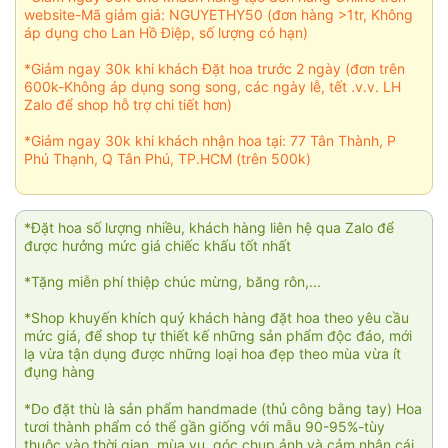
website-Mã giảm giá: NGUYETHY50 (đơn hàng >1tr, Không
áp dụng cho Lan Hồ Điệp, số lượng có hạn)
*Giảm ngay 30k khi khách Đặt hoa trước 2 ngày (đơn trên
600k-Không áp dụng song song, các ngày lễ, tết .v.v. LH
Zalo để shop hỗ trợ chi tiết hơn)
*Giảm ngay 30k khi khách nhận hoa tại: 77 Tân Thành, P
Phú Thạnh, Q Tân Phú, TP.HCM (trên 500k)
*Đặt hoa số lượng nhiều, khách hàng liên hệ qua Zalo để
được hưởng mức giá chiếc khấu tốt nhất
*Tặng miễn phí thiệp chúc mừng, băng rôn,...
*Shop khuyến khích quý khách hàng đặt hoa theo yêu cầu
mức giá, để shop tự thiết kế những sản phẩm độc đáo, mới
lạ vừa tận dụng được những loại hoa đẹp theo mùa vừa ít
đụng hàng
*Do đặt thù là sản phẩm handmade (thủ công bằng tay) Hoa
tươi thành phẩm có thể gần giống với mẫu 90-95%-tùy
thuộc vào thời gian, mùa vụ, góc chụp ảnh và cảm nhận cái