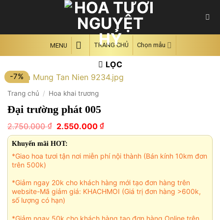
Skip
to
content
TRANG CHỦ
Chọn mẫu
MENU
LỌC
-7%
Trang chủ
/
Hoa khai trương
Đại trường phát 005
Giá
Giá
₫
₫
2.750.000
2.550.000
gốc
hiện
là:
tại
Khuyến mãi HOT:
2.750.000 ₫.
là:
*Giao hoa tươi tận nơi miễn phí nội thành (Bán kính 10km đơn
2.550.000 ₫.
trên 500k)
*Giảm ngay 20k cho khách hàng mới tạo đơn hàng trên
website-Mã giảm giá: KHACHMOI (Giá trị đơn hàng >600k,
số lượng có hạn)
*Giảm ngay 50k cho khách hàng tạo đơn hàng Online trên