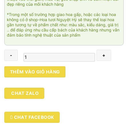
đẹp riêng của mỗi khách hàng
*Trong một số trường hợp giao hoa gấp, hoặc các loại hoa
không có ở shop-Hoa tươi Nguyệt Hỷ sẽ thay thế loại hoa
gần tương tự về phẩm chất như: màu sắc, kiểu dáng, giá trị
.. để đáp ứng nhu cầu cấp bách của khách hàng nhưng vẫn
đảm bảo tính nghệ thuật của sản phẩm
Đại
THÊM VÀO GIỎ HÀNG
trường
phát
005
CHAT ZALO
số
lượng
CHAT FACEBOOK