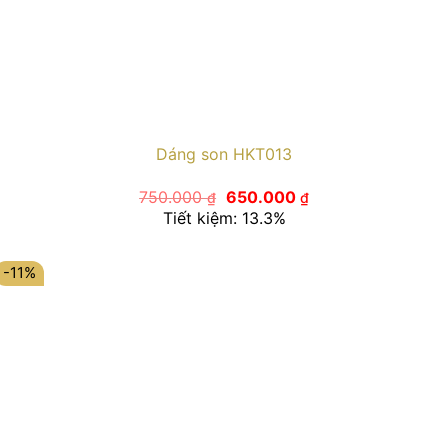
Dáng son HKT013
Giá
Giá
750.000
650.000
₫
₫
gốc
hiện
Tiết kiệm: 13.3%
là:
tại
750.000 ₫.
là:
650.000 ₫.
-11%