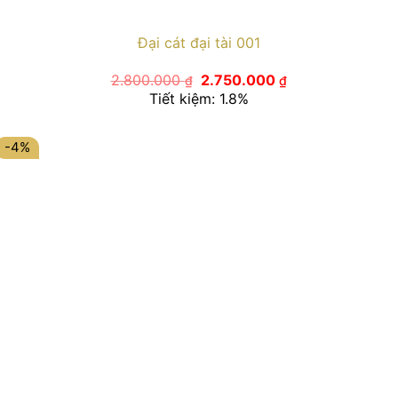
Đại cát đại tài 001
Giá
Giá
2.800.000
2.750.000
₫
₫
gốc
hiện
Tiết kiệm: 1.8%
là:
tại
2.800.000 ₫.
là:
2.750.000 ₫.
-4%