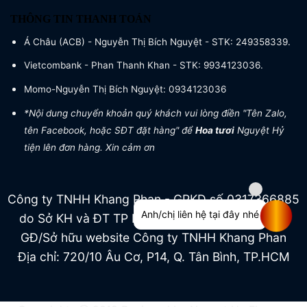
THÔNG TIN THANH TOÁN
Á Châu (ACB) - Nguyễn Thị Bích Nguyệt - STK: 249358339.
Vietcombank - Phan Thanh Khan - STK: 9934123036.
Momo-Nguyễn Thị Bích Nguyệt: 0934123036
*Nội dung chuyển khoản quý khách vui lòng điền "Tên Zalo,
tên Facebook, hoặc SĐT đặt hàng" để
Hoa tươi
Nguyệt Hỷ
tiện lên đơn hàng. Xin cảm ơn
Công ty TNHH Khang Phan - GPKD số 0317366885
Anh/chị liên hệ tại đây nhé
do Sở KH và ĐT TP HCM cấp ngày 04/07/2022
GĐ/Sở hữu website Công ty TNHH Khang Phan
Địa chỉ: 720/10 Âu Cơ, P14, Q. Tân Bình, TP.HCM