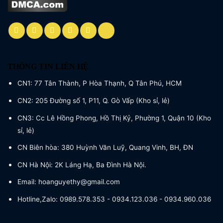
THÔNG TIN LIÊN HỆ
CN1: 77 Tân Thành, P Hòa Thạnh, Q Tân Phú, HCM
CN2: 205 Đường số 1, P11, Q. Gò Vấp (Kho sỉ, lẻ)
CN3: Cc Lê Hồng Phong, Hồ Thị Kỷ, Phường 1, Quận 10 (Kho
sỉ, lẻ)
CN Biên hòa: 380 Huỳnh Văn Luỹ, Quang Vinh, BH, ĐN
CN Hà Nội: 2K Láng Hạ, Ba Đình Hà Nội.
Email: hoanguyethy@gmail.com
Hotline,Zalo: 0989.578.353 - 0934.123.036 - 0934.960.036