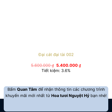
Đại cát đại tài 002
Giá
Giá
5.600.000
5.400.000
₫
₫
gốc
hiện
Tiết kiệm: 3.6%
là:
tại
5.600.000 ₫.
là:
5.400.000 ₫.
Bấm
Quan Tâm
để nhận thông tin các chương trình
khuyến mãi mới nhất từ
Hoa tươi Nguyệt Hỷ
bạn nhé!