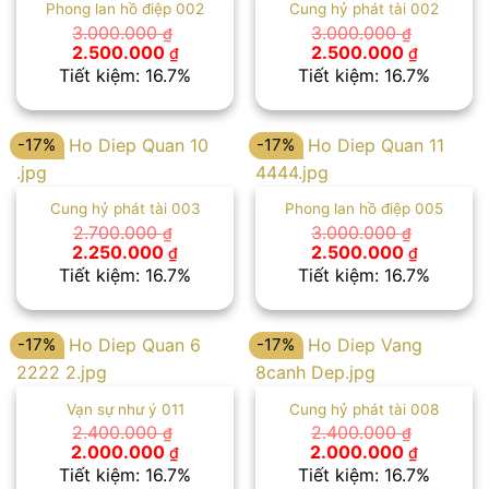
Phong lan hồ điệp 002
Cung hỷ phát tài 002
3.000.000
3.000.000
₫
₫
Giá
Giá
Giá
Giá
2.500.000
2.500.000
₫
₫
gốc
hiện
gốc
hiện
Tiết kiệm: 16.7%
Tiết kiệm: 16.7%
là:
tại
là:
tại
3.000.000 ₫.
là:
3.000.000 ₫.
là:
2.500.000 ₫.
2.500.00
-17%
-17%
Cung hỷ phát tài 003
Phong lan hồ điệp 005
2.700.000
3.000.000
₫
₫
Giá
Giá
Giá
Giá
2.250.000
2.500.000
₫
₫
gốc
hiện
gốc
hiện
Tiết kiệm: 16.7%
Tiết kiệm: 16.7%
là:
tại
là:
tại
2.700.000 ₫.
là:
3.000.000 ₫.
là:
2.250.000 ₫.
2.500.00
-17%
-17%
Vạn sự như ý 011
Cung hỷ phát tài 008
2.400.000
2.400.000
₫
₫
Giá
Giá
Giá
Giá
2.000.000
2.000.000
₫
₫
gốc
hiện
gốc
hiện
Tiết kiệm: 16.7%
Tiết kiệm: 16.7%
là:
tại
là:
tại