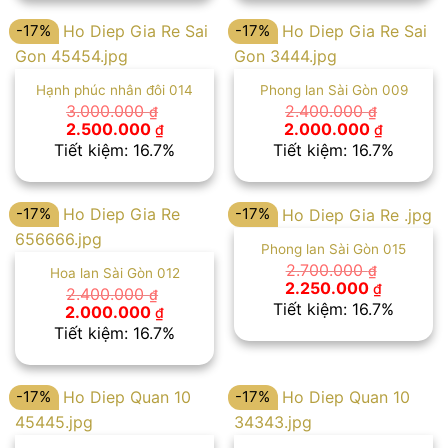
2.250.000 ₫.
2.500.00
-17%
-17%
Hạnh phúc nhân đôi 014
Phong lan Sài Gòn 009
3.000.000
2.400.000
₫
₫
Giá
Giá
Giá
Giá
2.500.000
2.000.000
₫
₫
gốc
hiện
gốc
hiện
Tiết kiệm: 16.7%
Tiết kiệm: 16.7%
là:
tại
là:
tại
3.000.000 ₫.
là:
2.400.000 ₫.
là:
2.500.000 ₫.
2.000.00
-17%
-17%
Phong lan Sài Gòn 015
2.700.000
₫
Hoa lan Sài Gòn 012
Giá
Giá
2.250.000
₫
2.400.000
₫
gốc
hiện
Tiết kiệm: 16.7%
Giá
Giá
2.000.000
₫
là:
tại
gốc
hiện
Tiết kiệm: 16.7%
2.700.000 ₫.
là:
là:
tại
2.250.00
2.400.000 ₫.
là:
2.000.000 ₫.
-17%
-17%