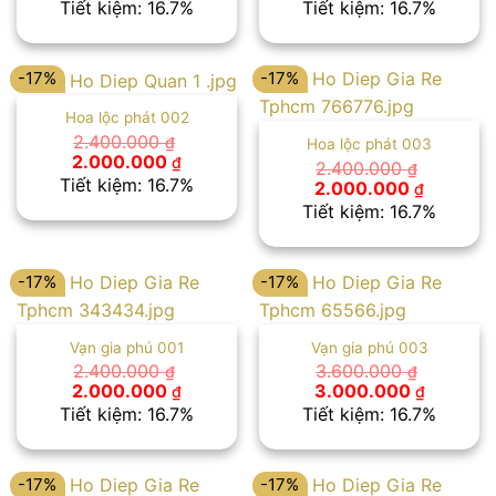
gốc
hiện
gốc
hiện
Tiết kiệm: 16.7%
Tiết kiệm: 16.7%
là:
tại
là:
tại
3.000.000 ₫.
là:
3.000.000 ₫.
là:
2.500.000 ₫.
2.500.00
-17%
-17%
Hoa lộc phát 002
2.400.000
₫
Hoa lộc phát 003
Giá
Giá
2.000.000
₫
2.400.000
₫
gốc
hiện
Tiết kiệm: 16.7%
Giá
Giá
2.000.000
₫
là:
tại
gốc
hiện
Tiết kiệm: 16.7%
2.400.000 ₫.
là:
là:
tại
2.000.000 ₫.
2.400.000 ₫.
là:
2.000.00
-17%
-17%
Vạn gia phú 001
Vạn gia phú 003
2.400.000
3.600.000
₫
₫
Giá
Giá
Giá
Giá
2.000.000
3.000.000
₫
₫
gốc
hiện
gốc
hiện
Tiết kiệm: 16.7%
Tiết kiệm: 16.7%
là:
tại
là:
tại
2.400.000 ₫.
là:
3.600.000 ₫.
là:
2.000.000 ₫.
3.000.00
-17%
-17%