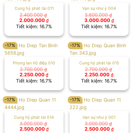
Cung hỷ phát tài 011
Vạn sự như ý 004
2.400.000
3.600.000
₫
₫
Giá
Giá
Giá
Giá
2.000.000
3.000.000
₫
₫
gốc
hiện
gốc
hiện
Tiết kiệm: 16.7%
Tiết kiệm: 16.7%
là:
tại
là:
tại
2.400.000 ₫.
là:
3.600.000 ₫.
là:
2.000.000 ₫.
3.000.00
-17%
-17%
Phong lan hồ điệp 010
Cung hỷ phát tài 015
2.700.000
2.700.000
₫
₫
Giá
Giá
Giá
Giá
2.250.000
2.250.000
₫
₫
gốc
hiện
gốc
hiện
Tiết kiệm: 16.7%
Tiết kiệm: 16.7%
là:
tại
là:
tại
2.700.000 ₫.
là:
2.700.000 ₫.
là:
2.250.000 ₫.
2.250.00
-17%
-17%
Cung hỷ phát tài 014
Vạn sự như ý 001
3.000.000
3.000.000
₫
₫
Giá
Giá
Giá
Giá
2.500.000
2.500.000
₫
₫