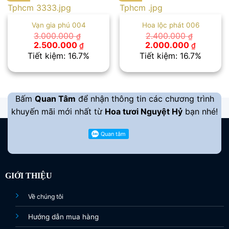
Vạn gia phú 004
Hoa lộc phát 006
3.000.000
2.400.000
₫
₫
Giá
Giá
Giá
Giá
2.500.000
2.000.000
₫
₫
gốc
hiện
gốc
hiện
Tiết kiệm: 16.7%
Tiết kiệm: 16.7%
là:
tại
là:
tại
3.000.000 ₫.
là:
2.400.000 ₫.
là:
2.500.000 ₫.
2.000.00
Bấm
Quan Tâm
để nhận thông tin các chương trình
khuyến mãi mới nhất từ
Hoa tươi Nguyệt Hỷ
bạn nhé!
GIỚI THIỆU
Về chúng tôi
Hướng dẫn mua hàng