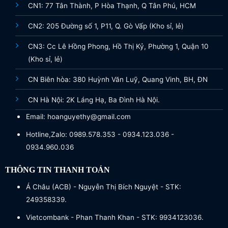
CN1: 77 Tân Thành, P Hòa Thạnh, Q Tân Phú, HCM
CN2: 205 Đường số 1, P11, Q. Gò Vấp (Kho sỉ, lẻ)
CN3: Cc Lê Hồng Phong, Hồ Thị Kỷ, Phường 1, Quận 10
(Kho sỉ, lẻ)
CN Biên hòa: 380 Huỳnh Văn Luỹ, Quang Vinh, BH, ĐN
CN Hà Nội: 2K Láng Hạ, Ba Đình Hà Nội.
Email: hoanguyethy@gmail.com
Hotline,Zalo: 0989.578.353 - 0934.123.036 -
0934.960.036
THÔNG TIN THANH TOÁN
Á Châu (ACB) - Nguyễn Thị Bích Nguyệt - STK:
249358339.
Vietcombank - Phan Thanh Khan - STK: 9934123036.