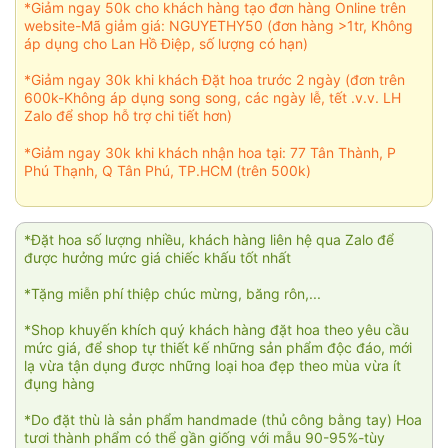
*Giảm ngay 50k cho khách hàng tạo đơn hàng Online trên
website-Mã giảm giá: NGUYETHY50 (đơn hàng >1tr, Không
áp dụng cho Lan Hồ Điệp, số lượng có hạn)
*Giảm ngay 30k khi khách Đặt hoa trước 2 ngày (đơn trên
600k-Không áp dụng song song, các ngày lễ, tết .v.v. LH
Zalo để shop hỗ trợ chi tiết hơn)
*Giảm ngay 30k khi khách nhận hoa tại: 77 Tân Thành, P
Phú Thạnh, Q Tân Phú, TP.HCM (trên 500k)
*Đặt hoa số lượng nhiều, khách hàng liên hệ qua Zalo để
được hưởng mức giá chiếc khấu tốt nhất
*Tặng miễn phí thiệp chúc mừng, băng rôn,...
*Shop khuyến khích quý khách hàng đặt hoa theo yêu cầu
mức giá, để shop tự thiết kế những sản phẩm độc đáo, mới
lạ vừa tận dụng được những loại hoa đẹp theo mùa vừa ít
đụng hàng
*Do đặt thù là sản phẩm handmade (thủ công bằng tay) Hoa
tươi thành phẩm có thể gần giống với mẫu 90-95%-tùy