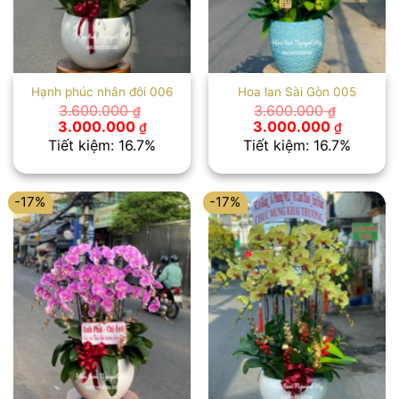
Hạnh phúc nhân đôi 006
Hoa lan Sài Gòn 005
3.600.000
3.600.000
₫
₫
Giá
Giá
Giá
Giá
3.000.000
3.000.000
₫
₫
gốc
hiện
gốc
hiện
Tiết kiệm: 16.7%
Tiết kiệm: 16.7%
là:
tại
là:
tại
3.600.000 ₫.
là:
3.600.000 ₫.
là:
3.000.000 ₫.
3.000.00
-17%
-17%