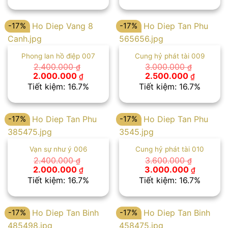
2.400.000 ₫.
là:
2.400.000 ₫.
là:
2.000.000 ₫.
2.000.00
-17%
-17%
Phong lan hồ điệp 007
Cung hỷ phát tài 009
2.400.000
3.000.000
₫
₫
Giá
Giá
Giá
Giá
2.000.000
2.500.000
₫
₫
gốc
hiện
gốc
hiện
Tiết kiệm: 16.7%
Tiết kiệm: 16.7%
là:
tại
là:
tại
2.400.000 ₫.
là:
3.000.000 ₫.
là:
2.000.000 ₫.
2.500.00
-17%
-17%
Vạn sự như ý 006
Cung hỷ phát tài 010
2.400.000
3.600.000
₫
₫
Giá
Giá
Giá
Giá
2.000.000
3.000.000
₫
₫
gốc
hiện
gốc
hiện
Tiết kiệm: 16.7%
Tiết kiệm: 16.7%
là:
tại
là:
tại
2.400.000 ₫.
là:
3.600.000 ₫.
là:
2.000.000 ₫.
3.000.00
-17%
-17%