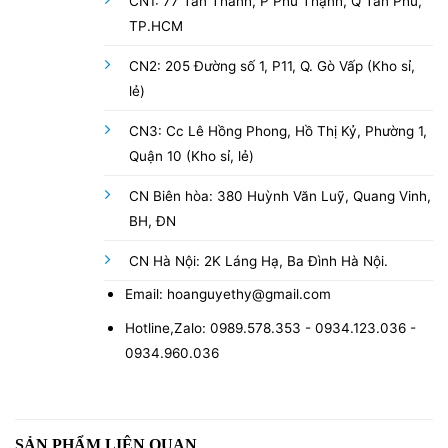
CN1: 77 Tân Thành, P Phú Thạnh, Q Tân Phú,
TP.HCM
CN2: 205 Đường số 1, P11, Q. Gò Vấp (Kho sỉ,
lẻ)
CN3: Cc Lê Hồng Phong, Hồ Thị Kỷ, Phường 1,
Quận 10 (Kho sỉ, lẻ)
CN Biên hòa: 380 Huỳnh Văn Luỹ, Quang Vinh,
BH, ĐN
CN Hà Nội: 2K Láng Hạ, Ba Đình Hà Nội.
Email: hoanguyethy@gmail.com
Hotline,Zalo: 0989.578.353 - 0934.123.036 -
0934.960.036
SẢN PHẨM LIÊN QUAN