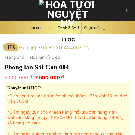
Skip
to
content
TRANG CHỦ
Chọn mẫu
MENU
LỌC
-17%
Trang chủ
/
Hoa lan hồ điệp
Phong lan Sài Gòn 004
Giá
Giá
₫
₫
9.000.000
7.500.000
gốc
hiện
là:
tại
Khuyến mãi HOT:
9.000.000 ₫.
là:
*Giao hoa tươi tận nơi miễn phí nội thành (Bán kính 10km đơn
7.500.000 ₫.
trên 500k)
*Giảm ngay 20k cho khách hàng mới tạo đơn hàng trên
website-Mã giảm giá: KHACHMOI (Giá trị đơn hàng >600k,
số lượng có hạn)
*Giảm ngay 50k cho khách hàng tạo đơn hàng Online trên