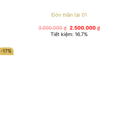
Đón thần tài 01
Giá
Giá
3.000.000
2.500.000
₫
₫
gốc
hiện
Tiết kiệm: 16.7%
là:
tại
3.000.000 ₫.
là:
2.500.000 ₫.
-17%