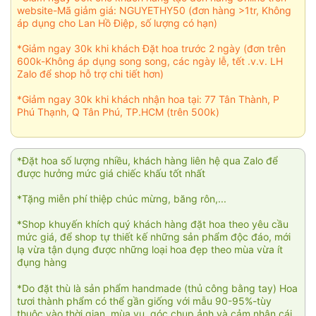
website-Mã giảm giá: NGUYETHY50 (đơn hàng >1tr, Không
áp dụng cho Lan Hồ Điệp, số lượng có hạn)
*Giảm ngay 30k khi khách Đặt hoa trước 2 ngày (đơn trên
600k-Không áp dụng song song, các ngày lễ, tết .v.v. LH
Zalo để shop hỗ trợ chi tiết hơn)
*Giảm ngay 30k khi khách nhận hoa tại: 77 Tân Thành, P
Phú Thạnh, Q Tân Phú, TP.HCM (trên 500k)
*Đặt hoa số lượng nhiều, khách hàng liên hệ qua Zalo để
được hưởng mức giá chiếc khấu tốt nhất
*Tặng miễn phí thiệp chúc mừng, băng rôn,...
*Shop khuyến khích quý khách hàng đặt hoa theo yêu cầu
mức giá, để shop tự thiết kế những sản phẩm độc đáo, mới
lạ vừa tận dụng được những loại hoa đẹp theo mùa vừa ít
đụng hàng
*Do đặt thù là sản phẩm handmade (thủ công bằng tay) Hoa
tươi thành phẩm có thể gần giống với mẫu 90-95%-tùy
thuộc vào thời gian, mùa vụ, góc chụp ảnh và cảm nhận cái