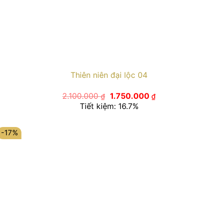
Thiên niên đại lộc 04
Giá
Giá
2.100.000
1.750.000
₫
₫
gốc
hiện
Tiết kiệm: 16.7%
là:
tại
2.100.000 ₫.
là:
1.750.000 ₫.
-17%