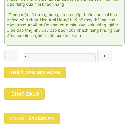
đẹp riêng của mỗi khách hàng
*Trong một số trường hợp giao hoa gấp, hoặc các loại hoa
không có ở shop-Hoa tươi Nguyệt Hỷ sẽ thay thế loại hoa
gần tương tự về phẩm chất như: màu sắc, kiểu dáng, giá trị
.. để đáp ứng nhu cầu cấp bách của khách hàng nhưng vẫn
đảm bảo tính nghệ thuật của sản phẩm
Phong
THÊM VÀO GIỎ HÀNG
lan
Sài
Gòn
CHAT ZALO
004
số
lượng
CHAT FACEBOOK