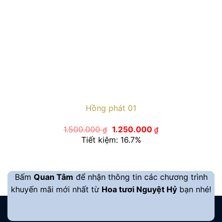
Hồng phát 01
Giá
Giá
1.500.000
1.250.000
₫
₫
gốc
hiện
Tiết kiệm: 16.7%
là:
tại
1.500.000 ₫.
là:
1.250.000 ₫.
Bấm
Quan Tâm
để nhận thông tin các chương trình
khuyến mãi mới nhất từ
Hoa tươi Nguyệt Hỷ
bạn nhé!