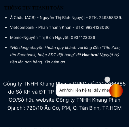
THÔNG TIN THANH TOÁN
Á Châu (ACB) - Nguyễn Thị Bích Nguyệt - STK: 249358339.
Vietcombank - Phan Thanh Khan - STK: 9934123036.
Momo-Nguyễn Thị Bích Nguyệt: 0934123036
*Nội dung chuyển khoản quý khách vui lòng điền "Tên Zalo,
tên Facebook, hoặc SĐT đặt hàng" để
Hoa tươi
Nguyệt Hỷ
tiện lên đơn hàng. Xin cảm ơn
Công ty TNHH Khang Phan - GPKD số 0317366885
Anh/chị liên hệ tại đây nhé
do Sở KH và ĐT TP HCM cấp ngày 04/07/2022
GĐ/Sở hữu website Công ty TNHH Khang Phan
Địa chỉ: 720/10 Âu Cơ, P14, Q. Tân Bình, TP.HCM