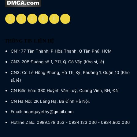
THÔNG TIN LIÊN HỆ
CN1: 77 Tân Thành, P Hòa Thạnh, Q Tân Phú, HCM
CN2: 205 Đường số 1, P11, Q. Gò Vấp (Kho sỉ, lẻ)
CN3: Cc Lê Hồng Phong, Hồ Thị Kỷ, Phường 1, Quận 10 (Kho
sỉ, lẻ)
CN Biên hòa: 380 Huỳnh Văn Luỹ, Quang Vinh, BH, ĐN
CN Hà Nội: 2K Láng Hạ, Ba Đình Hà Nội.
Email: hoanguyethy@gmail.com
Hotline,Zalo: 0989.578.353 - 0934.123.036 - 0934.960.036