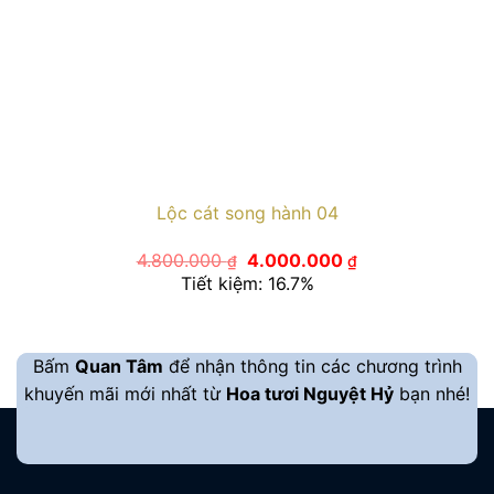
Lộc cát song hành 04
Giá
Giá
4.800.000
4.000.000
₫
₫
gốc
hiện
Tiết kiệm: 16.7%
là:
tại
4.800.000 ₫.
là:
4.000.000 ₫.
Bấm
Quan Tâm
để nhận thông tin các chương trình
khuyến mãi mới nhất từ
Hoa tươi Nguyệt Hỷ
bạn nhé!