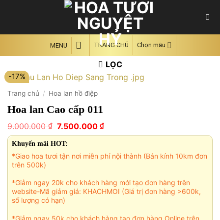
Skip
to
content
TRANG CHỦ
Chọn mẫu
MENU
LỌC
-17%
Trang chủ
/
Hoa lan hồ điệp
Hoa lan Cao cấp 011
Giá
Giá
₫
₫
9.000.000
7.500.000
gốc
hiện
là:
tại
Khuyến mãi HOT:
9.000.000 ₫.
là:
*Giao hoa tươi tận nơi miễn phí nội thành (Bán kính 10km đơn
7.500.000 ₫.
trên 500k)
*Giảm ngay 20k cho khách hàng mới tạo đơn hàng trên
website-Mã giảm giá: KHACHMOI (Giá trị đơn hàng >600k,
số lượng có hạn)
*Giảm ngay 50k cho khách hàng tạo đơn hàng Online trên