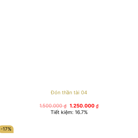
Đón thần tài 04
Giá
Giá
1.500.000
1.250.000
₫
₫
gốc
hiện
Tiết kiệm: 16.7%
là:
tại
1.500.000 ₫.
là:
1.250.000 ₫.
-17%