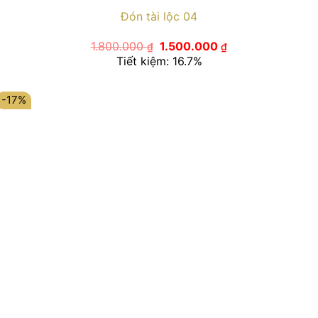
Đón tài lộc 04
Giá
Giá
1.800.000
1.500.000
₫
₫
gốc
hiện
Tiết kiệm: 16.7%
là:
tại
1.800.000 ₫.
là:
1.500.000 ₫.
-17%