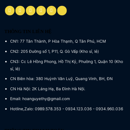
THÔNG TIN LIÊN HỆ
CN1: 77 Tân Thành, P Hòa Thạnh, Q Tân Phú, HCM
CN2: 205 Đường số 1, P11, Q. Gò Vấp (Kho sỉ, lẻ)
CN3: Cc Lê Hồng Phong, Hồ Thị Kỷ, Phường 1, Quận 10 (Kho
sỉ, lẻ)
CN Biên hòa: 380 Huỳnh Văn Luỹ, Quang Vinh, BH, ĐN
CN Hà Nội: 2K Láng Hạ, Ba Đình Hà Nội.
Email: hoanguyethy@gmail.com
Hotline,Zalo: 0989.578.353 - 0934.123.036 - 0934.960.036