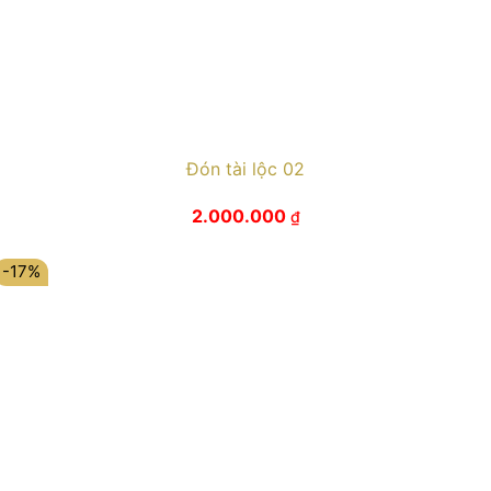
Đón tài lộc 02
2.000.000
₫
-17%