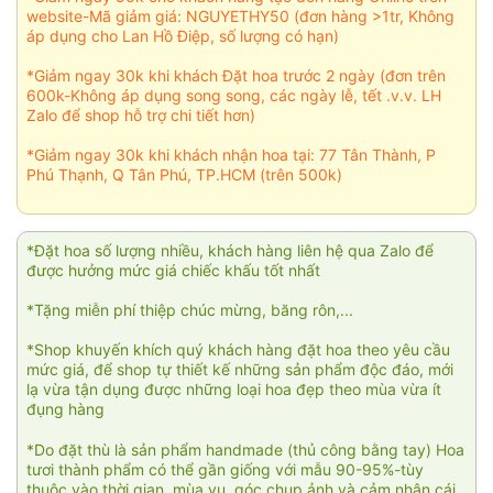
website-Mã giảm giá: NGUYETHY50 (đơn hàng >1tr, Không
áp dụng cho Lan Hồ Điệp, số lượng có hạn)
*Giảm ngay 30k khi khách Đặt hoa trước 2 ngày (đơn trên
600k-Không áp dụng song song, các ngày lễ, tết .v.v. LH
Zalo để shop hỗ trợ chi tiết hơn)
*Giảm ngay 30k khi khách nhận hoa tại: 77 Tân Thành, P
Phú Thạnh, Q Tân Phú, TP.HCM (trên 500k)
*Đặt hoa số lượng nhiều, khách hàng liên hệ qua Zalo để
được hưởng mức giá chiếc khấu tốt nhất
*Tặng miễn phí thiệp chúc mừng, băng rôn,...
*Shop khuyến khích quý khách hàng đặt hoa theo yêu cầu
mức giá, để shop tự thiết kế những sản phẩm độc đáo, mới
lạ vừa tận dụng được những loại hoa đẹp theo mùa vừa ít
đụng hàng
*Do đặt thù là sản phẩm handmade (thủ công bằng tay) Hoa
tươi thành phẩm có thể gần giống với mẫu 90-95%-tùy
thuộc vào thời gian, mùa vụ, góc chụp ảnh và cảm nhận cái