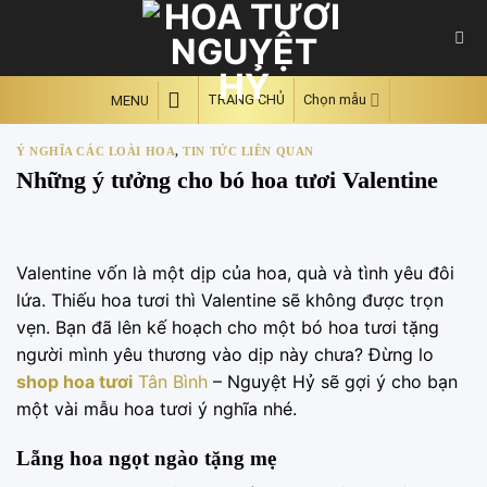
Skip
to
content
TRANG CHỦ
Chọn mẫu
MENU
Ý NGHĨA CÁC LOÀI HOA
,
TIN TỨC LIÊN QUAN
Những ý tưởng cho bó hoa tươi Valentine
Valentine vốn là một dịp của hoa, quà và tình yêu đôi
lứa. Thiếu hoa tươi thì Valentine sẽ không được trọn
vẹn. Bạn đã lên kế hoạch cho một bó hoa tươi tặng
người mình yêu thương vào dịp này chưa? Đừng lo
shop hoa tươi
Tân Bình
– Nguyệt Hỷ sẽ gợi ý cho bạn
một vài mẫu hoa tươi ý nghĩa nhé.
Lẵng hoa ngọt ngào tặng mẹ