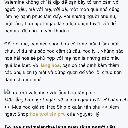
Valentine không chỉ là dịp để bạn bày tỏ tình cảm với
người yêu, mà với mẹ, với bà, một món quà nhỏ cũng
làm họ hạnh phúc lắm đấy. Với những người phụ nữ,
một lẵng hoa ngọt ngào là sự lựa chọn tuyệt vời để
bạn gửi đến họ lời yêu thương.
Đối với mẹ, bạn nên chọn hoa có tone màu trầm một
chút, ví dụ như sắc hoa cẩm tú cầu, hoa ly,.. Những sắc
hoa hài hoà sẽ phù hợp với mẹ hơn là những sắc màu
quá lòe loẹt. Với
lẵng hoa
, bạn có thể đính kèm thêm
các phụ kiện lạ mắt và đừng quên để vào lời chúc bạn
dành cho mẹ nhé.
Một lẵng hoa ngọt ngào sẽ là món quà tuyệt vời dành c
>> Mua hoa giá rẻ, free Ship ở quận tân phú >> Xem
ngay: Shop
hoa tươi tân phú
của Nguyệt Hỷ
Bó hoa tươi valentine lãng mạn tặng người yêu