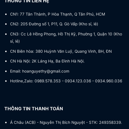
THÔNG TIN LIÊN HỆ
CN1: 77 Tân Thành, P Hòa Thạnh, Q Tân Phú, HCM
CN2: 205 Đường số 1, P11, Q. Gò Vấp (Kho sỉ, lẻ)
CN3: Cc Lê Hồng Phong, Hồ Thị Kỷ, Phường 1, Quận 10 (Kho
sỉ, lẻ)
CN Biên hòa: 380 Huỳnh Văn Luỹ, Quang Vinh, BH, ĐN
CN Hà Nội: 2K Láng Hạ, Ba Đình Hà Nội.
Email: hoanguyethy@gmail.com
Hotline,Zalo: 0989.578.353 - 0934.123.036 - 0934.960.036
THÔNG TIN THANH TOÁN
Á Châu (ACB) - Nguyễn Thị Bích Nguyệt - STK: 249358339.