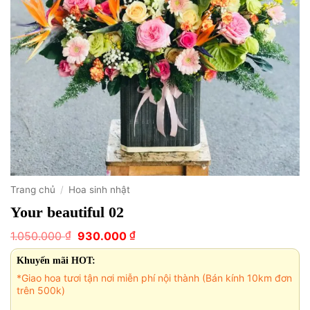
Trang chủ
/
Hoa sinh nhật
Your beautiful 02
Giá
Giá
₫
₫
1.050.000
930.000
gốc
hiện
là:
tại
Khuyến mãi HOT:
1.050.000 ₫.
là:
*Giao hoa tươi tận nơi miễn phí nội thành (Bán kính 10km đơn
930.000 ₫.
trên 500k)