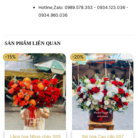
Hotline,Zalo: 0989.578.353 - 0934.123.036 -
0934.960.036
SẢN PHẨM LIÊN QUAN
-15%
-20%
Lẵng hoa Nồng cháy 005
Giỏ hoa Cao cấp 007