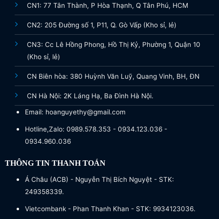
CN1: 77 Tân Thành, P Hòa Thạnh, Q Tân Phú, HCM
CN2: 205 Đường số 1, P11, Q. Gò Vấp (Kho sỉ, lẻ)
CN3: Cc Lê Hồng Phong, Hồ Thị Kỷ, Phường 1, Quận 10
(Kho sỉ, lẻ)
CN Biên hòa: 380 Huỳnh Văn Luỹ, Quang Vinh, BH, ĐN
CN Hà Nội: 2K Láng Hạ, Ba Đình Hà Nội.
Email: hoanguyethy@gmail.com
Hotline,Zalo: 0989.578.353 - 0934.123.036 -
0934.960.036
THÔNG TIN THANH TOÁN
Á Châu (ACB) - Nguyễn Thị Bích Nguyệt - STK:
249358339.
Vietcombank - Phan Thanh Khan - STK: 9934123036.