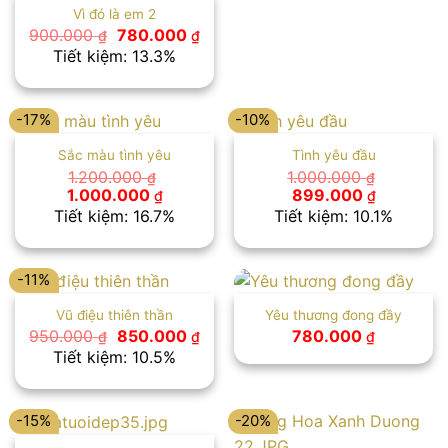
Vì đó là em 2
Giá
Giá
900.000
780.000
₫
₫
gốc
hiện
Tiết kiệm: 13.3%
là:
tại
900.000 ₫.
là:
780.000 ₫.
-17%
-10%
Sắc màu tình yêu
Tình yêu đầu
1.200.000
1.000.000
₫
₫
Giá
Giá
Giá
Giá
1.000.000
899.000
₫
₫
gốc
hiện
gốc
hiện
Tiết kiệm: 16.7%
Tiết kiệm: 10.1%
là:
tại
là:
tại
1.200.000 ₫.
là:
1.000.000 ₫.
là:
1.000.000 ₫.
899.000 
-11%
Vũ điệu thiên thần
Yêu thương đong đầy
Giá
Giá
950.000
850.000
780.000
₫
₫
₫
gốc
hiện
Tiết kiệm: 10.5%
là:
tại
950.000 ₫.
là:
850.000 ₫.
-15%
-20%