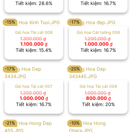
gốc
hiện
gốc
hiện
Tiết kiệm: 28.6%
Tiết kiệm: 16.7%
là:
tại
là:
tại
1.400.000 ₫.
là:
1.200.000 ₫.
là:
1.000.000 ₫.
1.000.00
-15%
-17%
Giỏ hoa Tài cát 008
Giỏ hoa Cát tường 006
1.300.000
1.200.000
₫
₫
Giá
Giá
Giá
Giá
1.100.000
1.000.000
₫
₫
gốc
hiện
gốc
hiện
Tiết kiệm: 15.4%
Tiết kiệm: 16.7%
là:
tại
là:
tại
1.300.000 ₫.
là:
1.200.000 ₫.
là:
1.100.000 ₫.
1.000.00
-17%
-20%
Giỏ hoa Tài cát 007
Giỏ hoa Tài cát 006
1.200.000
1.000.000
₫
₫
Giá
Giá
Giá
Giá
1.000.000
800.000
₫
₫
gốc
hiện
gốc
hiện
Tiết kiệm: 16.7%
Tiết kiệm: 20%
là:
tại
là:
tại
1.200.000 ₫.
là:
1.000.000 ₫.
là:
1.000.000 ₫.
800.000 
-21%
-10%