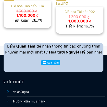
Giỏ hoa Cao cấp 004
1.500.000
₫
Giỏ hoa Tài cát 002
Giá
Giá
1.100.000
₫
1.200.000
₫
gốc
hiện
Tiết kiệm: 26.7%
Giá
Giá
1.000.000
₫
là:
tại
gốc
hiện
Tiết kiệm: 16.7%
1.500.000 ₫.
là:
là:
tại
1.100.000 ₫.
1.200.000 ₫.
là:
1.000.00
Bấm
Quan Tâm
để nhận thông tin các chương trình
khuyến mãi mới nhất từ
Hoa tươi Nguyệt Hỷ
bạn nhé!
GIỚI THIỆU
Về chúng tôi
Hướng dẫn mua hàng