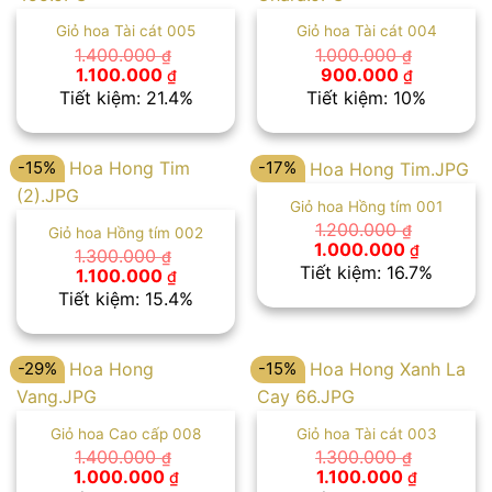
Giỏ hoa Tài cát 005
Giỏ hoa Tài cát 004
1.400.000
1.000.000
₫
₫
Giá
Giá
Giá
Giá
1.100.000
900.000
₫
₫
gốc
hiện
gốc
hiện
Tiết kiệm: 21.4%
Tiết kiệm: 10%
là:
tại
là:
tại
1.400.000 ₫.
là:
1.000.000 ₫.
là:
1.100.000 ₫.
900.000 
-15%
-17%
Giỏ hoa Hồng tím 001
1.200.000
₫
Giỏ hoa Hồng tím 002
Giá
Giá
1.000.000
₫
1.300.000
₫
gốc
hiện
Tiết kiệm: 16.7%
Giá
Giá
1.100.000
₫
là:
tại
gốc
hiện
Tiết kiệm: 15.4%
1.200.000 ₫.
là:
là:
tại
1.000.00
1.300.000 ₫.
là:
1.100.000 ₫.
-29%
-15%
Giỏ hoa Cao cấp 008
Giỏ hoa Tài cát 003
1.400.000
1.300.000
₫
₫
Giá
Giá
Giá
Giá
1.000.000
1.100.000
₫
₫