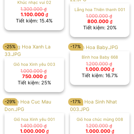
Khúc nhạc vui 02
1.300.000
₫
Lẵng hoa Thiên thanh 001
Giá
Giá
1.100.000
₫
1.000.000
₫
gốc
hiện
Tiết kiệm: 15.4%
Giá
Giá
800.000
₫
là:
tại
gốc
hiện
Tiết kiệm: 20%
1.300.000 ₫.
là:
là:
tại
1.100.000 ₫.
1.000.000 ₫.
là:
800.000 
-25%
-17%
Bình hoa Baby 668
1.200.000
₫
Giỏ hoa Xinh yêu 003
Giá
Giá
1.000.000
₫
1.000.000
₫
gốc
hiện
Tiết kiệm: 16.7%
Giá
Giá
750.000
₫
là:
tại
gốc
hiện
Tiết kiệm: 25%
1.200.000 ₫.
là:
là:
tại
1.000.00
1.000.000 ₫.
là:
750.000 ₫.
-29%
-17%
Giỏ hoa Xinh yêu 001
Giỏ hoa chúc mừng 008
1.400.000
1.200.000
₫
₫
Giá
Giá
Giá
Giá
1.000.000
1.000.000
₫
₫