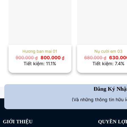
Hương ban mai 01
Nụ cười em 03
Giá
Giá
Giá
900.000
800.000
680.000
630.0
₫
₫
₫
gốc
hiện
gốc
Tiết kiệm: 11.1%
Tiết kiệm: 7.4%
là:
tại
là:
900.000 ₫.
là:
680.000
800.000 ₫.
Đăng Ký Nhậ
(Và những thông tin hữu 
GIỚI THIỆU
QUYỀN LỢ