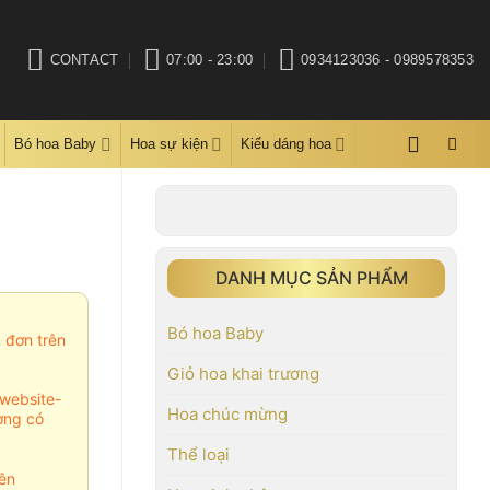
CONTACT
07:00 - 23:00
0934123036 - 0989578353
Bó hoa Baby
Hoa sự kiện
Kiểu dáng hoa
DANH MỤC SẢN PHẨM
Bó hoa Baby
m đơn trên
Giỏ hoa khai trương
website-
Hoa chúc mừng
ợng có
Thể loại
ên