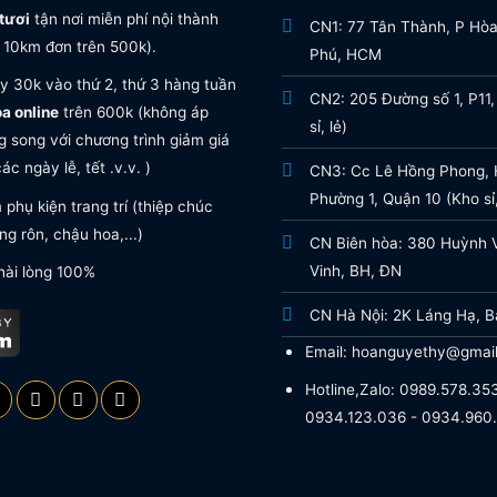
tươi
tận nơi miễn phí nội thành
CN1: 77 Tân Thành, P Hò
 10km đơn trên 500k).
Phú, HCM
y 30k vào thứ 2, thứ 3 hàng tuần
CN2: 205 Đường số 1, P11,
oa online
trên 600k (không áp
sỉ, lẻ)
 song với chương trình giảm giá
ác ngày lễ, tết .v.v. )
CN3: Cc Lê Hồng Phong, H
Phường 1, Quận 10 (Kho sỉ,
phụ kiện trang trí (thiệp chúc
g rôn, chậu hoa,...)
CN Biên hòa: 380 Huỳnh 
Vinh, BH, ĐN
hài lòng 100%
CN Hà Nội: 2K Láng Hạ, B
Email: hoanguyethy@gmai
Hotline,Zalo: 0989.578.353
0934.123.036 - 0934.960