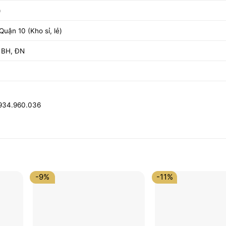
)
uận 10 (Kho sỉ, lẻ)
 BH, ĐN
0934.960.036
-9%
-11%