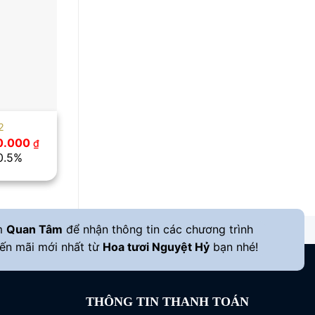
2
Giá
0.000
₫
c
hiện
10.5%
tại
.000 ₫.
là:
850.000 ₫.
m
Quan Tâm
để nhận thông tin các chương trình
ến mãi mới nhất từ
Hoa tươi Nguyệt Hỷ
bạn nhé!
THÔNG TIN THANH TOÁN