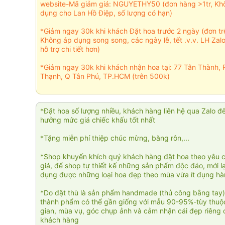
website-Mã giảm giá: NGUYETHY50 (đơn hàng >1tr, Kh
dụng cho Lan Hồ Điệp, số lượng có hạn)
*Giảm ngay 30k khi khách Đặt hoa trước 2 ngày (đơn t
Không áp dụng song song, các ngày lễ, tết .v.v. LH Zal
hỗ trợ chi tiết hơn)
*Giảm ngay 30k khi khách nhận hoa tại: 77 Tân Thành, 
Thạnh, Q Tân Phú, TP.HCM (trên 500k)
*Đặt hoa số lượng nhiều, khách hàng liên hệ qua Zalo đ
hưởng mức giá chiếc khấu tốt nhất
*Tặng miễn phí thiệp chúc mừng, băng rôn,...
*Shop khuyến khích quý khách hàng đặt hoa theo yêu 
giá, để shop tự thiết kế những sản phẩm độc đáo, mới l
dụng được những loại hoa đẹp theo mùa vừa ít đụng h
*Do đặt thù là sản phẩm handmade (thủ công bằng tay)
thành phẩm có thể gần giống với mẫu 90-95%-tùy thuộc
gian, mùa vụ, góc chụp ảnh và cảm nhận cái đẹp riêng 
khách hàng