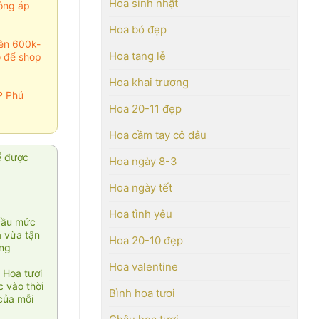
Hoa sinh nhật
ông áp
Hoa bó đẹp
rên 600k-
Hoa tang lễ
o để shop
Hoa khai trương
P Phú
Hoa 20-11 đẹp
Hoa cầm tay cô dâu
ể được
Hoa ngày 8-3
Hoa ngày tết
Hoa tình yêu
cầu mức
ạ vừa tận
Hoa 20-10 đẹp
àng
Hoa valentine
 Hoa tươi
 vào thời
Bình hoa tươi
của mỗi