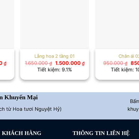
Lẵng hoa 2 tầng 01
Chân ái 0
Giá
Giá
Giá
Giá
00
1.650.000
1.500.000
950.000
85
₫
₫
₫
₫
hiện
gốc
hiện
gố
Tiết kiệm: 9.1%
Tiết kiệm: 
tại
là:
tại
là:
 ₫.
là:
1.650.000 ₫.
là:
950
630.000 ₫.
1.500.000 ₫.
n Khuyến Mại
Bấ
ích từ Hoa tươi Nguyệt Hỷ)
khuy
I KHÁCH HÀNG
THÔNG TIN LIÊN HỆ