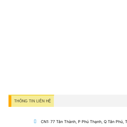
THÔNG TIN LIÊN HỆ
CN1: 77 Tân Thành, P Phú Thạnh, Q Tân Phú,