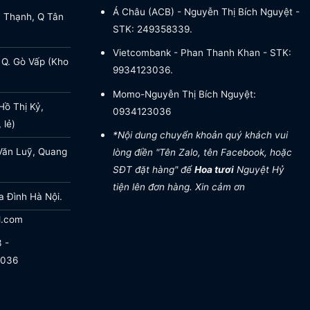
Á Châu (ACB) - Nguyễn Thị Bích Nguyệt -
a Thạnh, Q Tân
STK: 249358339.
Vietcombank - Phan Thanh Khan - STK:
 Q. Gò Vấp (Kho
9934123036.
Momo-Nguyễn Thị Bích Nguyệt:
ồ Thị Kỷ,
0934123036
 lẻ)
*Nội dung chuyển khoản quý khách vui
Văn Luỹ, Quang
lòng điền "Tên Zalo, tên Facebook, hoặc
SĐT đặt hàng" để
Hoa tươi
Nguyệt Hỷ
tiện lên đơn hàng. Xin cảm ơn
a Đình Hà Nội.
l.com
 -
.036