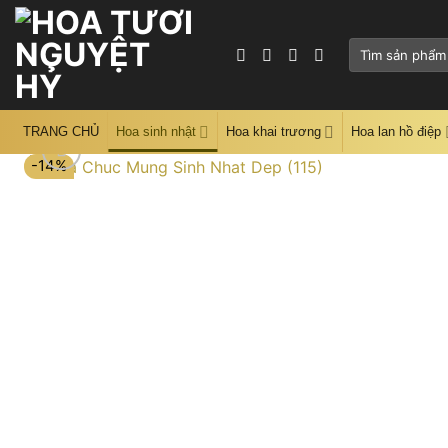
Skip
to
Tìm
content
kiếm:
TRANG CHỦ
Hoa sinh nhật
Hoa khai trương
Hoa lan hồ điệp
-14%