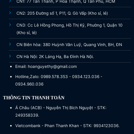
CN1: 77 Tân Thành, P Hòa Thạnh, Q Tân Phú, HCM
CN2: 205 Đường số 1, P11, Q. Gò Vấp (Kho sỉ, lẻ)
CN3: Cc Lê Hồng Phong, Hồ Thị Kỷ, Phường 1, Quận 10
(Kho sỉ, lẻ)
CN Biên hòa: 380 Huỳnh Văn Luỹ, Quang Vinh, BH, ĐN
CN Hà Nội: 2K Láng Hạ, Ba Đình Hà Nội.
Email: hoanguyethy@gmail.com
Hotline,Zalo: 0989.578.353 - 0934.123.036 -
0934.960.036
THÔNG TIN THANH TOÁN
Á Châu (ACB) - Nguyễn Thị Bích Nguyệt - STK:
249358339.
Vietcombank - Phan Thanh Khan - STK: 9934123036.