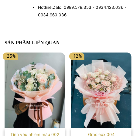
Hotline,Zalo: 0989.578.353 - 0934.123.036 -
0934.960.036
SẢN PHẨM LIÊN QUAN
-25%
-12%
Tình yêu nhiệm màu 002
Gracieux 004