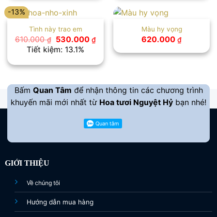
479.000 ₫.
500
-13%
Tình này trao em
Màu hy vọng
Giá
Giá
610.000
530.000
620.000
₫
₫
₫
gốc
hiện
Tiết kiệm: 13.1%
là:
tại
610.000 ₫.
là:
530.000 ₫.
Bấm
Quan Tâm
để nhận thông tin các chương trình
khuyến mãi mới nhất từ
Hoa tươi Nguyệt Hỷ
bạn nhé!
GIỚI THIỆU
Về chúng tôi
Hướng dẫn mua hàng