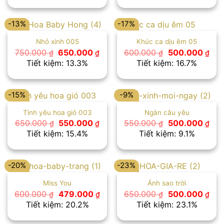
700.000 ₫.
là:
700.000 ₫.
là:
650.000 ₫.
600
-13%
-17%
Nhỏ xinh 005
Khúc ca dịu êm 05
Giá
Giá
Giá
Giá
750.000
650.000
600.000
500.000
₫
₫
₫
₫
gốc
hiện
gốc
hiệ
Tiết kiệm: 13.3%
Tiết kiệm: 16.7%
là:
tại
là:
tại
750.000 ₫.
là:
600.000 ₫.
là:
650.000 ₫.
500
-15%
-9%
Tình yêu hoa gió 003
Ngàn câu yêu
Giá
Giá
Giá
Giá
650.000
550.000
550.000
500.000
₫
₫
₫
₫
gốc
hiện
gốc
hiệ
Tiết kiệm: 15.4%
Tiết kiệm: 9.1%
là:
tại
là:
tại
650.000 ₫.
là:
550.000 ₫.
là:
550.000 ₫.
500
-20%
-23%
Miss You
Ánh sao trời
Giá
Giá
Giá
Giá
600.000
479.000
650.000
500.000
₫
₫
₫
₫
gốc
hiện
gốc
hiệ
Tiết kiệm: 20.2%
Tiết kiệm: 23.1%
là:
tại
là:
tại
600.000 ₫.
là:
650.000 ₫.
là: