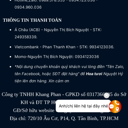
Hotline,Zalo: 0989.578.353 - 0934.123.036 -
0934.960.036
THÔNG TIN THANH TOÁN
Á Châu (ACB) - Nguyễn Thị Bích Nguyệt - STK:
249358339.
Vietcombank - Phan Thanh Khan - STK: 9934123036.
Momo-Nguyễn Thị Bích Nguyệt: 0934123036
*Nội dung chuyển khoản quý khách vui lòng điền "Tên Zalo,
tên Facebook, hoặc SĐT đặt hàng" để
Hoa tươi
Nguyệt Hỷ
tiện lên đơn hàng. Xin cảm ơn
Công ty TNHH Khang Phan - GPKD số 0317366885 do Sở
KH và ĐT TP HCM cấp ngày 04/07/2022
Anh/chị liên hệ tại đây nhé
GĐ/Sở hữu website Công ty TNHH Khang Phan
Địa chỉ: 720/10 Âu Cơ, P14, Q. Tân Bình, TP.HCM