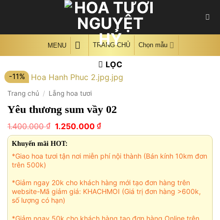
Skip
to
content
TRANG CHỦ
Chọn mẫu
MENU
LỌC
-11%
Trang chủ
/
Lẵng hoa tươi
Yêu thương sum vầy 02
Giá
Giá
₫
₫
1.400.000
1.250.000
gốc
hiện
là:
tại
Khuyến mãi HOT:
1.400.000 ₫.
là:
*Giao hoa tươi tận nơi miễn phí nội thành (Bán kính 10km đơn
1.250.000 ₫.
trên 500k)
*Giảm ngay 20k cho khách hàng mới tạo đơn hàng trên
website-Mã giảm giá: KHACHMOI (Giá trị đơn hàng >600k,
số lượng có hạn)
*Giảm ngay 50k cho khách hàng tạo đơn hàng Online trên