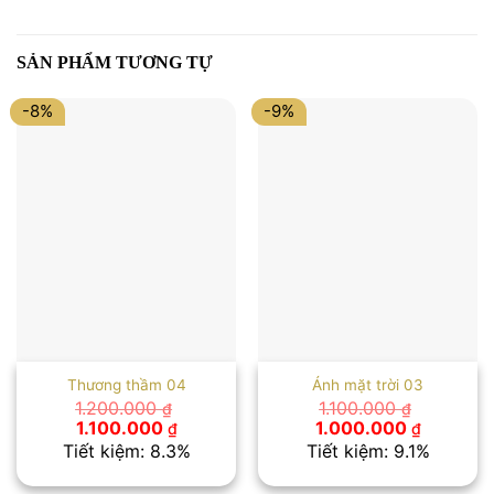
SẢN PHẨM TƯƠNG TỰ
-8%
-9%
Thương thầm 04
Ánh mặt trời 03
1.200.000
1.100.000
₫
₫
Giá
Giá
Giá
Giá
1.100.000
1.000.000
₫
₫
gốc
hiện
gốc
hiện
Tiết kiệm: 8.3%
Tiết kiệm: 9.1%
là:
tại
là:
tại
1.200.000 ₫.
là:
1.100.000 ₫.
là: