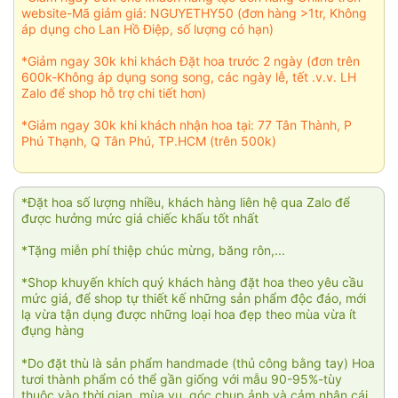
website-Mã giảm giá: NGUYETHY50 (đơn hàng >1tr, Không
áp dụng cho Lan Hồ Điệp, số lượng có hạn)
*Giảm ngay 30k khi khách Đặt hoa trước 2 ngày (đơn trên
600k-Không áp dụng song song, các ngày lễ, tết .v.v. LH
Zalo để shop hỗ trợ chi tiết hơn)
*Giảm ngay 30k khi khách nhận hoa tại: 77 Tân Thành, P
Phú Thạnh, Q Tân Phú, TP.HCM (trên 500k)
*Đặt hoa số lượng nhiều, khách hàng liên hệ qua Zalo để
được hưởng mức giá chiếc khấu tốt nhất
*Tặng miễn phí thiệp chúc mừng, băng rôn,...
*Shop khuyến khích quý khách hàng đặt hoa theo yêu cầu
mức giá, để shop tự thiết kế những sản phẩm độc đáo, mới
lạ vừa tận dụng được những loại hoa đẹp theo mùa vừa ít
đụng hàng
*Do đặt thù là sản phẩm handmade (thủ công bằng tay) Hoa
tươi thành phẩm có thể gần giống với mẫu 90-95%-tùy
thuộc vào thời gian, mùa vụ, góc chụp ảnh và cảm nhận cái