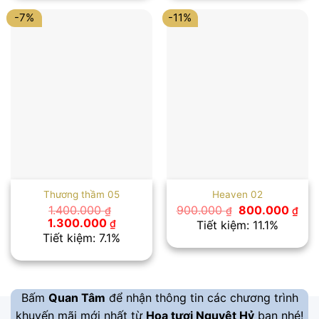
1.100.000 ₫.
1.000.00
-7%
-11%
Thương thầm 05
Heaven 02
Giá
Giá
1.400.000
900.000
800.000
₫
₫
₫
gốc
hiệ
Giá
Giá
1.300.000
₫
Tiết kiệm: 11.1%
là:
tại
gốc
hiện
Tiết kiệm: 7.1%
900.000 ₫.
là:
là:
tại
800
1.400.000 ₫.
là:
1.300.000 ₫.
Bấm
Quan Tâm
để nhận thông tin các chương trình
khuyến mãi mới nhất từ
Hoa tươi Nguyệt Hỷ
bạn nhé!