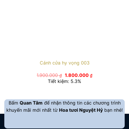
Cánh cửa hy vọng 003
Giá
Giá
1.900.000
1.800.000
₫
₫
gốc
hiện
Tiết kiệm: 5.3%
là:
tại
1.900.000 ₫.
là:
1.800.000 ₫.
Bấm
Quan Tâm
để nhận thông tin các chương trình
khuyến mãi mới nhất từ
Hoa tươi Nguyệt Hỷ
bạn nhé!