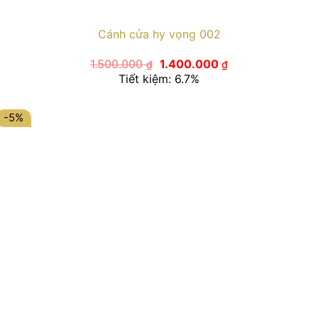
Cánh cửa hy vọng 002
Giá
Giá
1.500.000
1.400.000
₫
₫
gốc
hiện
Tiết kiệm: 6.7%
là:
tại
1.500.000 ₫.
là:
1.400.000 ₫.
-5%