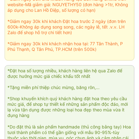
website-Mã giảm giá: NGUYETHY50 (đơn hàng >1tr, Không
áp dụng cho Lan Hồ Điệp, số lượng có hạn)
*Giảm ngay 30k khi khách Đặt hoa trước 2 ngày (đơn trên
600k-Không áp dụng song song, các ngày lễ, tết .v.v. LH
Zalo để shop hỗ trợ chi tiết hơn)
*Giảm ngay 30k khi khách nhận hoa tại: 77 Tân Thành, P
Phú Thạnh, Q Tân Phú, TP.HCM (trên 500k)
*Đặt hoa số lượng nhiều, khách hàng liên hệ qua Zalo để
được hưởng mức giá chiếc khấu tốt nhất
*Tặng miễn phí thiệp chúc mừng, băng rôn,...
*Shop khuyến khích quý khách hàng đặt hoa theo yêu cầu
mức giá, để shop tự thiết kế những sản phẩm độc đáo, mới
lạ vừa tận dụng được những loại hoa đẹp theo mùa vừa ít
đụng hàng
*Do đặt thù là sản phẩm handmade (thủ công bằng tay) Hoa
tươi thành phẩm có thể gần giống với mẫu 90-95%-tùy
thuộc vào thời gian, mùa vụ, góc chụp ảnh và cảm nhận cái