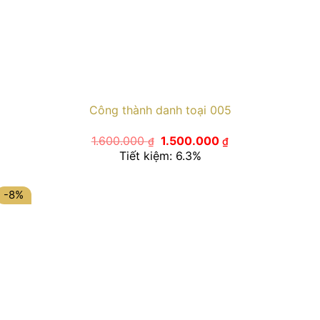
Công thành danh toại 005
Giá
Giá
1.600.000
1.500.000
₫
₫
gốc
hiện
Tiết kiệm: 6.3%
là:
tại
1.600.000 ₫.
là:
1.500.000 ₫.
-8%