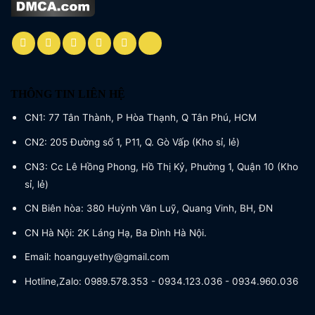
THÔNG TIN LIÊN HỆ
CN1: 77 Tân Thành, P Hòa Thạnh, Q Tân Phú, HCM
CN2: 205 Đường số 1, P11, Q. Gò Vấp (Kho sỉ, lẻ)
CN3: Cc Lê Hồng Phong, Hồ Thị Kỷ, Phường 1, Quận 10 (Kho
sỉ, lẻ)
CN Biên hòa: 380 Huỳnh Văn Luỹ, Quang Vinh, BH, ĐN
CN Hà Nội: 2K Láng Hạ, Ba Đình Hà Nội.
Email: hoanguyethy@gmail.com
Hotline,Zalo: 0989.578.353 - 0934.123.036 - 0934.960.036