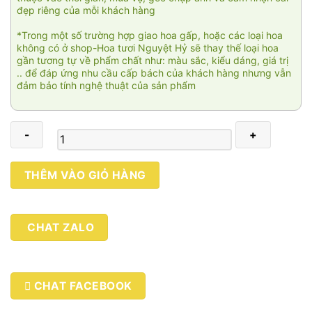
đẹp riêng của mỗi khách hàng
*Trong một số trường hợp giao hoa gấp, hoặc các loại hoa
không có ở shop-Hoa tươi Nguyệt Hỷ sẽ thay thế loại hoa
gần tương tự về phẩm chất như: màu sắc, kiểu dáng, giá trị
.. để đáp ứng nhu cầu cấp bách của khách hàng nhưng vẫn
đảm bảo tính nghệ thuật của sản phẩm
Sắc
THÊM VÀO GIỎ HÀNG
màu
thành
công
CHAT ZALO
005
số
lượng
CHAT FACEBOOK