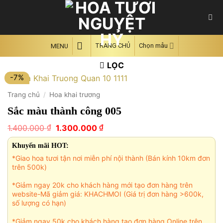
Skip
to
content
TRANG CHỦ
Chọn mẫu
MENU
LỌC
-7%
Trang chủ
/
Hoa khai trương
Sắc màu thành công 005
Giá
Giá
₫
₫
1.400.000
1.300.000
gốc
hiện
là:
tại
Khuyến mãi HOT:
1.400.000 ₫.
là:
*Giao hoa tươi tận nơi miễn phí nội thành (Bán kính 10km đơn
1.300.000 ₫.
trên 500k)
*Giảm ngay 20k cho khách hàng mới tạo đơn hàng trên
website-Mã giảm giá: KHACHMOI (Giá trị đơn hàng >600k,
số lượng có hạn)
*Giảm ngay 50k cho khách hàng tạo đơn hàng Online trên