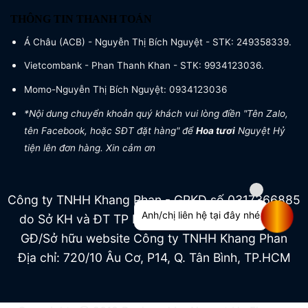
THÔNG TIN THANH TOÁN
Á Châu (ACB) - Nguyễn Thị Bích Nguyệt - STK: 249358339.
Vietcombank - Phan Thanh Khan - STK: 9934123036.
Momo-Nguyễn Thị Bích Nguyệt: 0934123036
*Nội dung chuyển khoản quý khách vui lòng điền "Tên Zalo,
tên Facebook, hoặc SĐT đặt hàng" để
Hoa tươi
Nguyệt Hỷ
tiện lên đơn hàng. Xin cảm ơn
Công ty TNHH Khang Phan - GPKD số 0317366885
Anh/chị liên hệ tại đây nhé
do Sở KH và ĐT TP HCM cấp ngày 04/07/2022
GĐ/Sở hữu website Công ty TNHH Khang Phan
Địa chỉ: 720/10 Âu Cơ, P14, Q. Tân Bình, TP.HCM