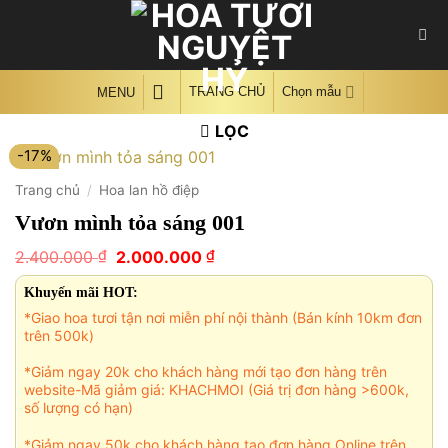
Skip
to
content
TRANG CHỦ
Chọn mẫu
MENU
LỌC
-17%
Trang chủ
/
Hoa lan hồ điệp
Vươn mình tỏa sáng 001
Giá
Giá
₫
₫
2.400.000
2.000.000
gốc
hiện
là:
tại
Khuyến mãi HOT:
2.400.000 ₫.
là:
*Giao hoa tươi tận nơi miễn phí nội thành (Bán kính 10km đơn
2.000.000 ₫.
trên 500k)
*Giảm ngay 20k cho khách hàng mới tạo đơn hàng trên
website-Mã giảm giá: KHACHMOI (Giá trị đơn hàng >600k,
số lượng có hạn)
*Giảm ngay 50k cho khách hàng tạo đơn hàng Online trên