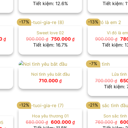
hiện
gốc
hiện
gố
Tiết kiệm: 12.6%
Tiết kiệm: 1
tại
là:
tại
là:
 ₫.
là:
800.000 ₫.
là:
850
650.000 ₫.
699.000 ₫.
-17%
-13%
Sweet love 02
Vì đó là e
Giá
Giá
Giá
Giá
00
900.000
750.000
900.000
78
₫
₫
₫
₫
hiện
gốc
hiện
gố
Tiết kiệm: 16.7%
Tiết kiệm: 
tại
là:
tại
là:
 ₫.
là:
900.000 ₫.
là:
900
680.000 ₫.
750.000 ₫.
-7%
Nơi tình yêu bắt đầu
Lửa tình
Giá
710.000
700.000
65
₫
₫
gố
Tiết kiệm: 
là:
700
-12%
-21%
Hoa yêu thương 01
Son sắc tình
Giá
Giá
Giá
680.000
600.000
760.000
60
₫
₫
₫
05
gốc
hiện
gốc
Tiết kiệm: 11.8%
Tiết kiệm: 2