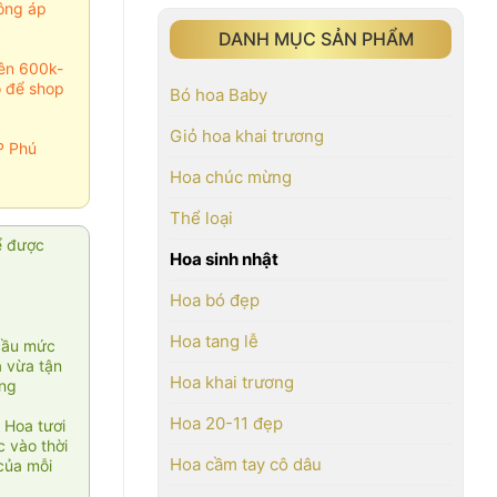
ông áp
DANH MỤC SẢN PHẨM
rên 600k-
o để shop
Bó hoa Baby
Giỏ hoa khai trương
P Phú
Hoa chúc mừng
Thể loại
ể được
Hoa sinh nhật
Hoa bó đẹp
Hoa tang lễ
cầu mức
ạ vừa tận
Hoa khai trương
àng
Hoa 20-11 đẹp
 Hoa tươi
 vào thời
Hoa cầm tay cô dâu
của mỗi