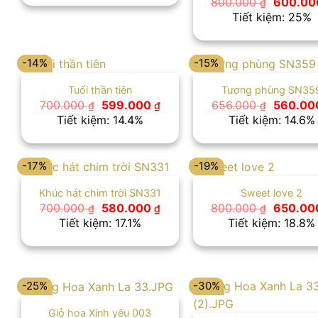
Giá
800.000
600.0
₫
gốc
Tiết kiệm: 25%
là:
800.000
-14%
-15%
Tuổi thần tiên
Tương phùng SN35
Giá
Giá
Giá
700.000
599.000
656.000
560.00
₫
₫
₫
gốc
hiện
gốc
Tiết kiệm: 14.4%
Tiết kiệm: 14.6%
là:
tại
là:
700.000 ₫.
là:
656.000
599.000 ₫.
-17%
-19%
Khúc hát chim trời SN331
Sweet love 2
Giá
Giá
Giá
700.000
580.000
800.000
650.0
₫
₫
₫
gốc
hiện
gốc
Tiết kiệm: 17.1%
Tiết kiệm: 18.8%
là:
tại
là:
700.000 ₫.
là:
800.000
580.000 ₫.
-25%
-30%
Giỏ hoa Xinh yêu 003