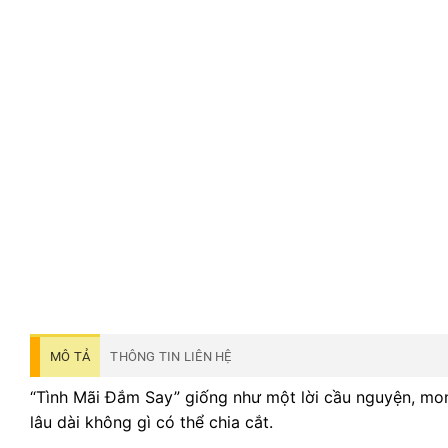
MÔ TẢ
THÔNG TIN LIÊN HỆ
“Tình Mãi Đắm Say” giống như một lời cầu nguyện, mon
lâu dài không gì có thể chia cắt.