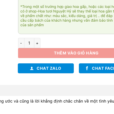
*Trong một số trường hợp giao hoa gấp, hoặc các loại 
có ở shop-Hoa tươi Nguyệt Hỷ sẽ thay thế loại hoa gần 
về phẩm chất như: màu sắc, kiểu dáng, giá trị .. để đáp
cầu cấp bách của khách hàng nhưng vẫn đảm bảo tính 
của sản phẩm
Tình mãi đắm say SN374 số lượng
THÊM VÀO GIỎ HÀNG
CHAT ZALO
CHAT FA
g ước và cũng là lời khẳng định chắc chắn về một tình yê