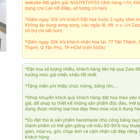
website-Mã giảm giá: NGUYETHY50 (đơn hàng >1tr, Kh
dụng cho Lan Hồ Điệp, số lượng có hạn)
*Giảm ngay 30k khi khách Đặt hoa trước 2 ngày (đơn t
Không áp dụng song song, các ngày lễ, tết .v.v. LH Zal
hỗ trợ chi tiết hơn)
*Giảm ngay 30k khi khách nhận hoa tại: 77 Tân Thành, 
Thạnh, Q Tân Phú, TP.HCM (trên 500k)
*Đặt hoa số lượng nhiều, khách hàng liên hệ qua Zalo đ
hưởng mức giá chiếc khấu tốt nhất
*Tặng miễn phí thiệp chúc mừng, băng rôn,...
*Shop khuyến khích quý khách hàng đặt hoa theo yêu 
giá, để shop tự thiết kế những sản phẩm độc đáo, mới l
dụng được những loại hoa đẹp theo mùa vừa ít đụng h
*Do đặt thù là sản phẩm handmade (thủ công bằng tay)
thành phẩm có thể gần giống với mẫu 90-95%-tùy thuộc
gian, mùa vụ, góc chụp ảnh và cảm nhận cái đẹp riêng 
khách hàng