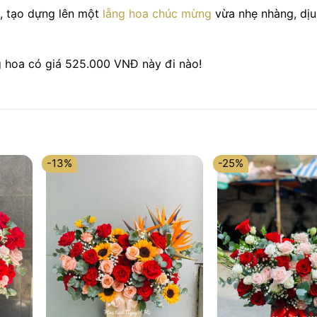
á, tạo dựng lên một
lẵng hoa chúc mừng
vừa nhẹ nhàng, dị
 hoa có giá 525.000 VNĐ này đi nào!
-13%
-25%