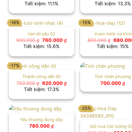
gốc
hiện
gốc
Tiết kiệm: 11.1%
Tiết kiệm: 13.3%
là:
tại
là:
900.000 ₫.
là:
750.000
800.000 ₫.
-16%
-15%
Vạn lời yêu 02
Vươn mình xa khơi
Giá
Giá
Giá
900.000
760.000
800.000
680.0
₫
₫
₫
gốc
hiện
gốc
Tiết kiệm: 15.6%
Tiết kiệm: 15%
là:
tại
là:
900.000 ₫.
là:
800.000
760.000 ₫.
-17%
Thành công dẫn lối
Tình chân phương
Giá
Giá
750.000
620.000
700.000
₫
₫
₫
gốc
hiện
Tiết kiệm: 17.3%
là:
tại
750.000 ₫.
là:
620.000 ₫.
-25%
Yêu thương đong đầy
780.000
₫
Giỏ hoa Cát tường 0