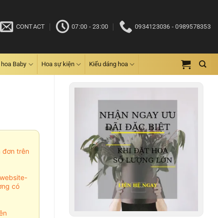
CONTACT
07:00 - 23:00
0934123036 - 0989578353
 hoa Baby
Hoa sự kiện
Kiểu dáng hoa
m đơn trên
website-
ợng có
ên