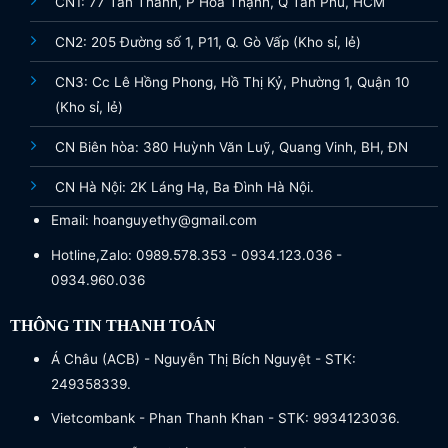
CN1: 77 Tân Thành, P Hòa Thạnh, Q Tân Phú, HCM
CN2: 205 Đường số 1, P11, Q. Gò Vấp (Kho sỉ, lẻ)
CN3: Cc Lê Hồng Phong, Hồ Thị Kỷ, Phường 1, Quận 10
(Kho sỉ, lẻ)
CN Biên hòa: 380 Huỳnh Văn Luỹ, Quang Vinh, BH, ĐN
CN Hà Nội: 2K Láng Hạ, Ba Đình Hà Nội.
Email: hoanguyethy@gmail.com
Hotline,Zalo: 0989.578.353 - 0934.123.036 -
0934.960.036
THÔNG TIN THANH TOÁN
Á Châu (ACB) - Nguyễn Thị Bích Nguyệt - STK:
249358339.
Vietcombank - Phan Thanh Khan - STK: 9934123036.