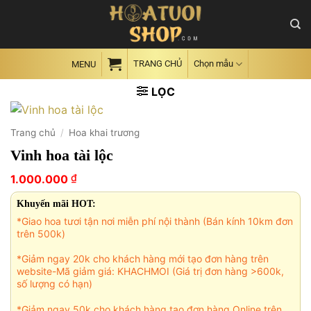
Skip
to
content
TRANG CHỦ
Chọn mẫu
MENU
LỌC
Trang chủ
/
Hoa khai trương
Vinh hoa tài lộc
₫
1.000.000
Khuyến mãi HOT:
*Giao hoa tươi tận nơi miễn phí nội thành (Bán kính 10km đơn
trên 500k)
*Giảm ngay 20k cho khách hàng mới tạo đơn hàng trên
website-Mã giảm giá: KHACHMOI (Giá trị đơn hàng >600k,
số lượng có hạn)
*Giảm ngay 50k cho khách hàng tạo đơn hàng Online trên