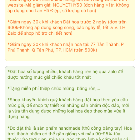
website-Mã giảm giá: NGUYETHY50 (đơn hàng >1tr, Không
áp dụng cho Lan Hồ Điệp, số lượng có hạn)
*Giảm ngay 30k khi khách Đặt hoa trước 2 ngày (đơn trên
600k-Không áp dụng song song, các ngày lễ, tết .v.v. LH
Zalo để shop hỗ trợ chi tiết hơn)
*Giảm ngay 30k khi khách nhận hoa tại: 77 Tân Thành, P
Phú Thạnh, Q Tân Phú, TP.HCM (trên 500k)
*Đặt hoa số lượng nhiều, khách hàng liên hệ qua Zalo để
được hưởng mức giá chiếc khấu tốt nhất
*Tặng miễn phí thiệp chúc mừng, băng rôn,...
*Shop khuyến khích quý khách hàng đặt hoa theo yêu cầu
mức giá, để shop tự thiết kế những sản phẩm độc đáo, mới
lạ vừa tận dụng được những loại hoa đẹp theo mùa vừa ít
đụng hàng
*Do đặt thù là sản phẩm handmade (thủ công bằng tay) Hoa
tươi thành phẩm có thể gần giống với mẫu 90-95%-tùy
thuộc vào thời gian, mùa vụ, góc chụp ảnh và cảm nhận cái