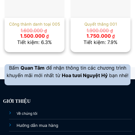
Công thành danh toại 005
Quyết thắng 001
1.600.000
1.900.000
₫
₫
Giá
Giá
Giá
Giá
1.500.000
1.750.000
₫
₫
gốc
hiện
gốc
hiện
Tiết kiệm: 6.3%
Tiết kiệm: 7.9%
là:
tại
là:
tại
1.600.000 ₫.
là:
1.900.000 ₫.
là:
1.500.000 ₫.
1.750.00
Bấm
Quan Tâm
để nhận thông tin các chương trình
khuyến mãi mới nhất từ
Hoa tươi Nguyệt Hỷ
bạn nhé!
GIỚI THIỆU
Về chúng tôi
Hướng dẫn mua hàng