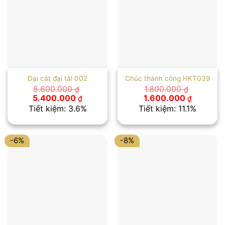
Đại cát đại tài 002
Chúc thành công HKT039
5.600.000
1.800.000
₫
₫
Giá
Giá
Giá
Giá
5.400.000
1.600.000
₫
₫
gốc
hiện
gốc
hiện
Tiết kiệm: 3.6%
Tiết kiệm: 11.1%
là:
tại
là:
tại
5.600.000 ₫.
là:
1.800.000 ₫.
là:
5.400.000 ₫.
1.600.00
-6%
-8%