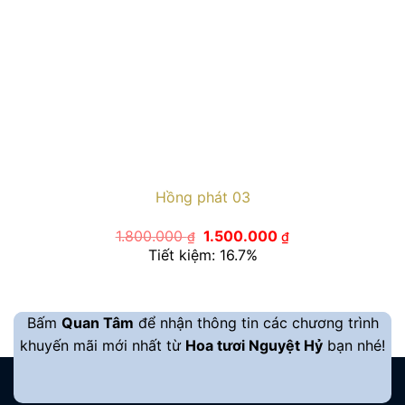
Hồng phát 03
Giá
Giá
1.800.000
1.500.000
₫
₫
gốc
hiện
Tiết kiệm: 16.7%
là:
tại
1.800.000 ₫.
là:
1.500.000 ₫.
Bấm
Quan Tâm
để nhận thông tin các chương trình
khuyến mãi mới nhất từ
Hoa tươi Nguyệt Hỷ
bạn nhé!