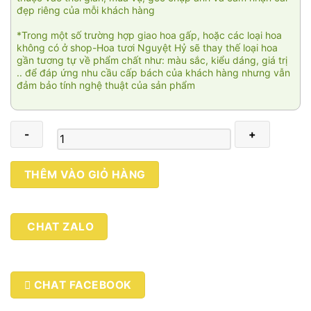
đẹp riêng của mỗi khách hàng
*Trong một số trường hợp giao hoa gấp, hoặc các loại hoa
không có ở shop-Hoa tươi Nguyệt Hỷ sẽ thay thế loại hoa
gần tương tự về phẩm chất như: màu sắc, kiểu dáng, giá trị
.. để đáp ứng nhu cầu cấp bách của khách hàng nhưng vẫn
đảm bảo tính nghệ thuật của sản phẩm
Viên
THÊM VÀO GIỎ HÀNG
cát
tài
lộc
CHAT ZALO
001
số
lượng
CHAT FACEBOOK