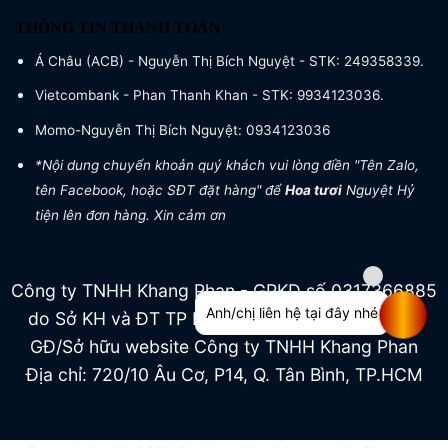
THÔNG TIN THANH TOÁN
Á Châu (ACB) - Nguyễn Thị Bích Nguyệt - STK: 249358339.
Vietcombank - Phan Thanh Khan - STK: 9934123036.
Momo-Nguyễn Thị Bích Nguyệt: 0934123036
*Nội dung chuyển khoản quý khách vui lòng điền "Tên Zalo,
tên Facebook, hoặc SĐT đặt hàng" để
Hoa tươi
Nguyệt Hỷ
tiện lên đơn hàng. Xin cảm ơn
Công ty TNHH Khang Phan - GPKD số 0317366885
Anh/chị liên hệ tại đây nhé
do Sở KH và ĐT TP HCM cấp ngày 04/07/2022
GĐ/Sở hữu website Công ty TNHH Khang Phan
Địa chỉ: 720/10 Âu Cơ, P14, Q. Tân Bình, TP.HCM