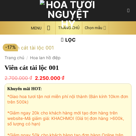
Skip
to
content
TRANG CHỦ
Chọn mẫu
MENU
LỌC
-17%
Trang chủ
/
Hoa lan hồ điệp
Viên cát tài lộc 001
Giá
Giá
₫
₫
2.700.000
2.250.000
gốc
hiện
là:
tại
Khuyến mãi HOT:
2.700.000 ₫.
là:
*Giao hoa tươi tận nơi miễn phí nội thành (Bán kính 10km đơn
2.250.000 ₫.
trên 500k)
*Giảm ngay 20k cho khách hàng mới tạo đơn hàng trên
website-Mã giảm giá: KHACHMOI (Giá trị đơn hàng >600k,
số lượng có hạn)
*Giảm ngay 50k cho khách hàng tạo đơn hàng Online trên