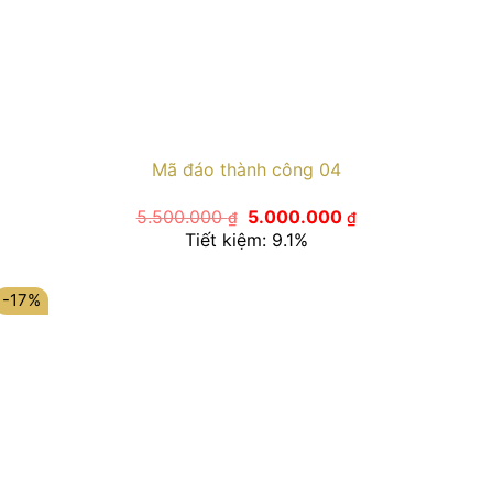
Mã đáo thành công 04
Giá
Giá
5.500.000
5.000.000
₫
₫
gốc
hiện
Tiết kiệm: 9.1%
là:
tại
5.500.000 ₫.
là:
5.000.000 ₫.
-17%