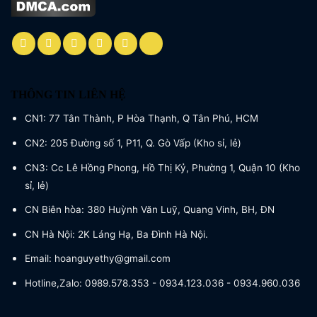
THÔNG TIN LIÊN HỆ
CN1: 77 Tân Thành, P Hòa Thạnh, Q Tân Phú, HCM
CN2: 205 Đường số 1, P11, Q. Gò Vấp (Kho sỉ, lẻ)
CN3: Cc Lê Hồng Phong, Hồ Thị Kỷ, Phường 1, Quận 10 (Kho
sỉ, lẻ)
CN Biên hòa: 380 Huỳnh Văn Luỹ, Quang Vinh, BH, ĐN
CN Hà Nội: 2K Láng Hạ, Ba Đình Hà Nội.
Email: hoanguyethy@gmail.com
Hotline,Zalo: 0989.578.353 - 0934.123.036 - 0934.960.036