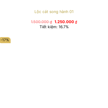
Lộc cát song hành 01
Giá
Giá
1.500.000
1.250.000
₫
₫
gốc
hiện
Tiết kiệm: 16.7%
là:
tại
1.500.000 ₫.
là:
1.250.000 ₫.
-17%