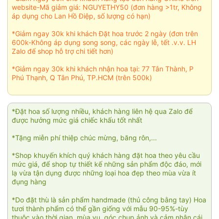
website-Mã giảm giá: NGUYETHY50 (đơn hàng >1tr, Không
áp dụng cho Lan Hồ Điệp, số lượng có hạn)
*Giảm ngay 30k khi khách Đặt hoa trước 2 ngày (đơn trên
600k-Không áp dụng song song, các ngày lễ, tết .v.v. LH
Zalo để shop hỗ trợ chi tiết hơn)
*Giảm ngay 30k khi khách nhận hoa tại: 77 Tân Thành, P
Phú Thạnh, Q Tân Phú, TP.HCM (trên 500k)
*Đặt hoa số lượng nhiều, khách hàng liên hệ qua Zalo để
được hưởng mức giá chiếc khấu tốt nhất
*Tặng miễn phí thiệp chúc mừng, băng rôn,...
*Shop khuyến khích quý khách hàng đặt hoa theo yêu cầu
mức giá, để shop tự thiết kế những sản phẩm độc đáo, mới
lạ vừa tận dụng được những loại hoa đẹp theo mùa vừa ít
đụng hàng
*Do đặt thù là sản phẩm handmade (thủ công bằng tay) Hoa
tươi thành phẩm có thể gần giống với mẫu 90-95%-tùy
thuộc vào thời gian, mùa vụ, góc chụp ảnh và cảm nhận cái