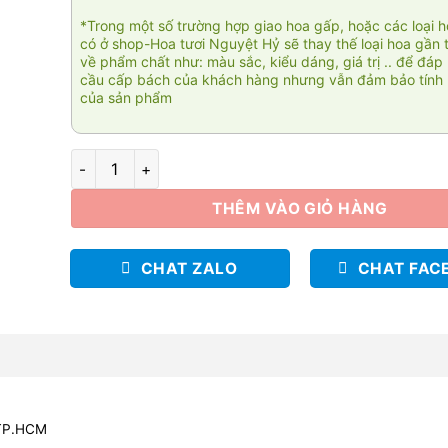
*Trong một số trường hợp giao hoa gấp, hoặc các loại 
có ở shop-Hoa tươi Nguyệt Hỷ sẽ thay thế loại hoa gần 
về phẩm chất như: màu sắc, kiểu dáng, giá trị .. để đáp
cầu cấp bách của khách hàng nhưng vẫn đảm bảo tính 
của sản phẩm
Giỏ hồng Spirit 004 số lượng
THÊM VÀO GIỎ HÀNG
CHAT ZALO
CHAT FAC
 TP.HCM