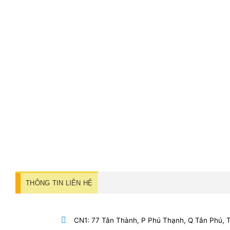
THÔNG TIN LIÊN HỆ
CN1: 77 Tân Thành, P Phú Thạnh, Q Tân Phú,