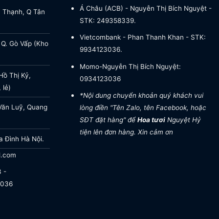
Á Châu (ACB) - Nguyễn Thị Bích Nguyệt -
a Thạnh, Q Tân
STK: 249358339.
Vietcombank - Phan Thanh Khan - STK:
 Q. Gò Vấp (Kho
9934123036.
Momo-Nguyễn Thị Bích Nguyệt:
ồ Thị Kỷ,
0934123036
 lẻ)
*Nội dung chuyển khoản quý khách vui
Văn Luỹ, Quang
lòng điền "Tên Zalo, tên Facebook, hoặc
SĐT đặt hàng" để
Hoa tươi
Nguyệt Hỷ
tiện lên đơn hàng. Xin cảm ơn
a Đình Hà Nội.
l.com
 -
.036