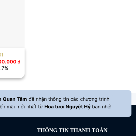
01
Giá
400.000
₫
hiện
6.7%
tại
00.000 ₫.
là:
1.400.000 ₫.
m
Quan Tâm
để nhận thông tin các chương trình
ến mãi mới nhất từ
Hoa tươi Nguyệt Hỷ
bạn nhé!
THÔNG TIN THANH TOÁN