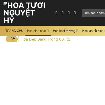
Skip
to
Tìm
content
kiếm:
TRANG CHỦ
Hoa sinh nhật
Hoa khai trương
Hoa lan hồ điệp
-13%