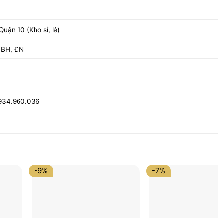
)
uận 10 (Kho sỉ, lẻ)
 BH, ĐN
0934.960.036
-9%
-7%