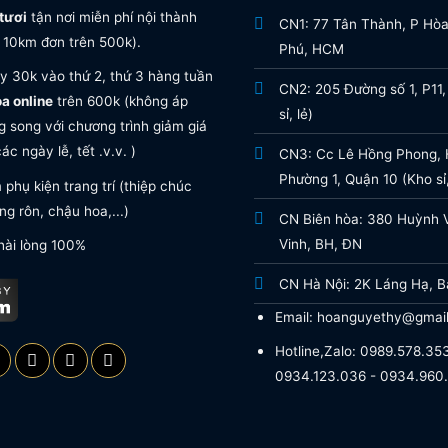
tươi
tận nơi miễn phí nội thành
CN1: 77 Tân Thành, P Hò
 10km đơn trên 500k).
Phú, HCM
y 30k vào thứ 2, thứ 3 hàng tuần
CN2: 205 Đường số 1, P11,
oa online
trên 600k (không áp
sỉ, lẻ)
 song với chương trình giảm giá
ác ngày lễ, tết .v.v. )
CN3: Cc Lê Hồng Phong, H
Phường 1, Quận 10 (Kho sỉ,
phụ kiện trang trí (thiệp chúc
g rôn, chậu hoa,...)
CN Biên hòa: 380 Huỳnh 
Vinh, BH, ĐN
hài lòng 100%
CN Hà Nội: 2K Láng Hạ, B
Email: hoanguyethy@gmai
Hotline,Zalo: 0989.578.353
0934.123.036 - 0934.960