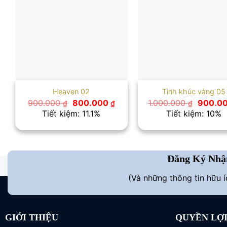
Heaven 02
Tình khúc vàng 05
Giá
Giá
Giá
900.000
800.000
1.000.000
900.0
₫
₫
₫
gốc
hiện
gốc
Tiết kiệm: 11.1%
Tiết kiệm: 10%
là:
tại
là:
900.000 ₫.
là:
1.000.0
800.000 ₫.
Đăng Ký Nhậ
(Và những thông tin hữu 
GIỚI THIỆU
QUYỀN LỢ