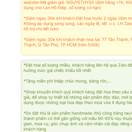
website-Mã giảm giá: NGUYETHY50 (đơn hàng >1tr, Kh
dụng cho Lan Hồ Điệp, số lượng có hạn)
*Giảm ngay 30k khi khách Đặt hoa trước 2 ngày (đơn t
Không áp dụng song song, các ngày lễ, tết .v.v. LH Zal
hỗ trợ chi tiết hơn)
*Giảm ngay 30k khi khách nhận hoa tại: 77 Tân Thành, 
Thạnh, Q Tân Phú, TP.HCM (trên 500k)
*Đặt hoa số lượng nhiều, khách hàng liên hệ qua Zalo đ
hưởng mức giá chiếc khấu tốt nhất
*Tặng miễn phí thiệp chúc mừng, băng rôn,...
*Shop khuyến khích quý khách hàng đặt hoa theo yêu 
giá, để shop tự thiết kế những sản phẩm độc đáo, mới l
dụng được những loại hoa đẹp theo mùa vừa ít đụng h
*Do đặt thù là sản phẩm handmade (thủ công bằng tay)
thành phẩm có thể gần giống với mẫu 90-95%-tùy thuộc
gian, mùa vụ, góc chụp ảnh và cảm nhận cái đẹp riêng 
khách hàng