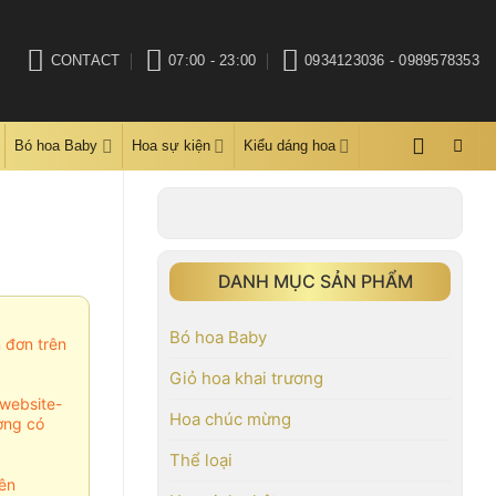
CONTACT
07:00 - 23:00
0934123036 - 0989578353
Bó hoa Baby
Hoa sự kiện
Kiểu dáng hoa
DANH MỤC SẢN PHẨM
Bó hoa Baby
m đơn trên
Giỏ hoa khai trương
website-
Hoa chúc mừng
ợng có
Thể loại
ên