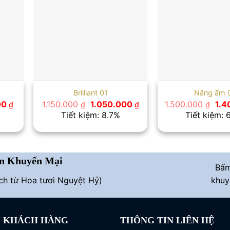
Brilliant 01
Nắng ấm 
Giá
Giá
Giá
Giá
00
1.150.000
1.050.000
1.500.000
1.
₫
₫
₫
₫
hiện
gốc
hiện
gốc
Tiết kiệm: 8.7%
Tiết kiệm: 
tại
là:
tại
là:
00 ₫.
là:
1.150.000 ₫.
là:
1.5
900.000 ₫.
1.050.000 ₫.
n Khuyến Mại
Bấ
ích từ Hoa tươi Nguyệt Hỷ)
khuy
I KHÁCH HÀNG
THÔNG TIN LIÊN HỆ