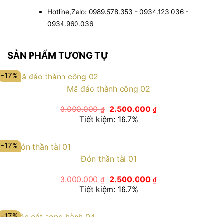
Hotline,Zalo: 0989.578.353 - 0934.123.036 -
0934.960.036
SẢN PHẨM TƯƠNG TỰ
-17%
Mã đáo thành công 02
Giá
Giá
3.000.000
2.500.000
₫
₫
gốc
hiện
Tiết kiệm: 16.7%
là:
tại
3.000.000 ₫.
là:
2.500.000 ₫.
-17%
Đón thần tài 01
Giá
Giá
3.000.000
2.500.000
₫
₫
gốc
hiện
Tiết kiệm: 16.7%
là:
tại
3.000.000 ₫.
là:
2.500.000 ₫.
-17%