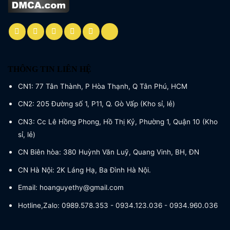
THÔNG TIN LIÊN HỆ
CN1: 77 Tân Thành, P Hòa Thạnh, Q Tân Phú, HCM
CN2: 205 Đường số 1, P11, Q. Gò Vấp (Kho sỉ, lẻ)
CN3: Cc Lê Hồng Phong, Hồ Thị Kỷ, Phường 1, Quận 10 (Kho
sỉ, lẻ)
CN Biên hòa: 380 Huỳnh Văn Luỹ, Quang Vinh, BH, ĐN
CN Hà Nội: 2K Láng Hạ, Ba Đình Hà Nội.
Email: hoanguyethy@gmail.com
Hotline,Zalo: 0989.578.353 - 0934.123.036 - 0934.960.036