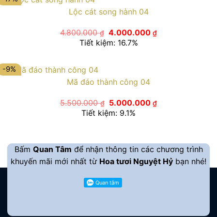
Lộc cát song hành 04
Giá
Giá
4.800.000
4.000.000
₫
₫
gốc
hiện
Tiết kiệm: 16.7%
là:
tại
4.800.000 ₫.
là:
4.000.000 ₫.
-9%
Mã đáo thành công 04
Giá
Giá
5.500.000
5.000.000
₫
₫
gốc
hiện
Tiết kiệm: 9.1%
là:
tại
5.500.000 ₫.
là:
5.000.000 ₫.
Bấm
Quan Tâm
để nhận thông tin các chương trình
khuyến mãi mới nhất từ
Hoa tươi Nguyệt Hỷ
bạn nhé!