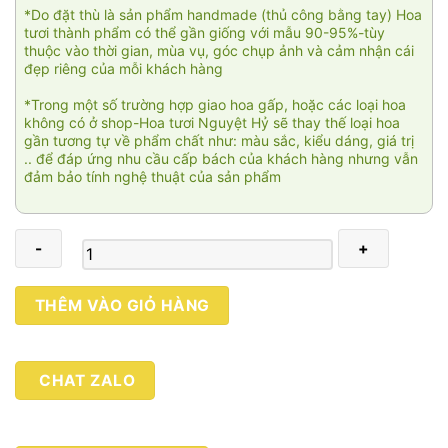
*Do đặt thù là sản phẩm handmade (thủ công bằng tay) Hoa
tươi thành phẩm có thể gần giống với mẫu 90-95%-tùy
thuộc vào thời gian, mùa vụ, góc chụp ảnh và cảm nhận cái
đẹp riêng của mỗi khách hàng
*Trong một số trường hợp giao hoa gấp, hoặc các loại hoa
không có ở shop-Hoa tươi Nguyệt Hỷ sẽ thay thế loại hoa
gần tương tự về phẩm chất như: màu sắc, kiểu dáng, giá trị
.. để đáp ứng nhu cầu cấp bách của khách hàng nhưng vẫn
đảm bảo tính nghệ thuật của sản phẩm
Vạn
THÊM VÀO GIỎ HÀNG
phúc
viên
mãn
CHAT ZALO
001
số
lượng