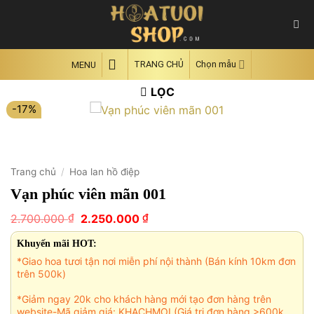
Skip
to
content
TRANG CHỦ
Chọn mẫu
MENU
LỌC
-17%
Trang chủ
/
Hoa lan hồ điệp
Vạn phúc viên mãn 001
Giá
Giá
₫
₫
2.700.000
2.250.000
gốc
hiện
là:
tại
Khuyến mãi HOT:
2.700.000 ₫.
là:
*Giao hoa tươi tận nơi miễn phí nội thành (Bán kính 10km đơn
2.250.000 ₫.
trên 500k)
*Giảm ngay 20k cho khách hàng mới tạo đơn hàng trên
website-Mã giảm giá: KHACHMOI (Giá trị đơn hàng >600k,